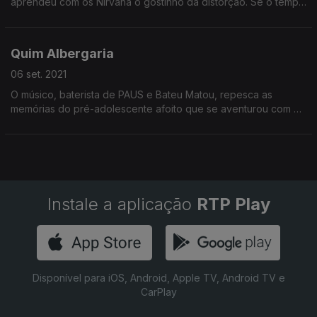
aprendeu com os Nirvana o gostinho da distorção. Se o tempo
voltasse atrás, não voltaria a ter o desplante de não ir ver Kurt
Cobain ao Dramático de Cascais.
Quim Albergaria
06 set. 2021
O músico, baterista de PAUS e Bateu Matou, repesca as
memórias do pré-adolescente afoito que se aventurou com o
pai no único concerto de Nirvana em Portugal.
Instale a aplicação
RTP Play
Disponível para iOS, Android, Apple TV, Android TV e
CarPlay