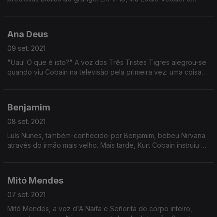
cantar para uma multidão e teve vontade de fazer o mesmo.
Comprou discos, muitos discos, de Pearl Jam.
Ana Deus
09 set. 2021
"Uau! O que é isto?" A voz dos Três Tristes Tigres alegrou-se
quando viu Cobain na televisão pela primeira vez: uma coisa
"agressiva" e "romântica" que não se parecia com nada do
que já tinha ouvido até então.
Benjamim
08 set. 2021
Luís Nunes, também-conhecido-por Benjamim, bebeu Nirvana
através do irmão mais velho. Mais tarde, Kurt Cobain instruiu a
formação da sua primeira banda.
Mitó Mendes
07 set. 2021
Mitó Mendes, a voz d'A Naifa e Señorita de corpo inteiro,