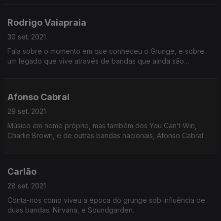
independente.
Rodrigo Vaiapraia
30 set. 2021
Fala sobre o momento em que conheceu o Grunge, e sobre
um legado que vive através de bandas que ainda são
influenciadas pelo que se fez na altura.
Afonso Cabral
29 set. 2021
Músico em nome próprio, mas também dos You Can’t Win,
Charlie Brown, e de outras bandas nacionais, Afonso Cabral
teve uma relação rápida, mas intensa com o Grunge.
Carlão
28 set. 2021
Conta-nos como viveu a época do grunge sob influência de
duas bandas: Nirvana, e Soundgarden.