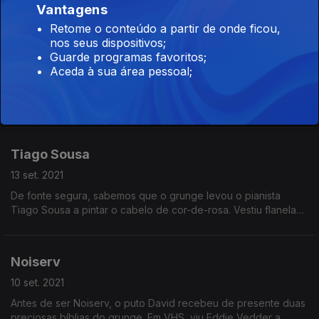
Vantagens
Eddie Vedder, razão pela qual - suspeita - conquistou um
duradouro redemoinho no cabelo.
Retome o conteúdo a partir de onde ficou,
nos seus dispositivos;
Surma
Guarde programas favoritos;
14 set. 2021
Aceda à sua área pessoal;
Quando o grunge nasceu, o mesmo ainda não tinha
acontecido a Débora Umbelino. Chegou ao género já nos dois
mil, consumiu grunge póstumo no YouTube, achou piada à
moda das flanelas e aprendeu uns acordes de Silverchair.
Tiago Sousa
13 set. 2021
De fonte segura, sabemos que o grunge levou o pianista
Tiago Sousa a pintar o cabelo de cor-de-rosa. Vestiu flanelas,
gangas coçadas, calças rasgadas, e ergueu a palavra de
Cobain contra o género degenerado do nu metal.
Noiserv
10 set. 2021
Antes de ser Noiserv, o puto David recebeu de presente duas
preciosas bíblias do grunge. Em VHS, viu Eddie Vedder a