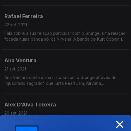
em loops cíclicos dedicados à banda.
Rafael Ferreira
22 set. 2021
Fala sobre a sua relação particular com o Grunge, uma relação
focada numa banda só: os Nirvana. A banda de Kurt Cobain foi
porta de entrada e saída do Grunge.
Ana Ventura
21 set. 2021
Ana Ventura conta a sua história com o Grunge através do
"quadrado sagrado" que junta Pearl Jam, Nirvana,
Soundgarden, e Alice in Chains
Alex D’Alva Teixeira
20 set. 2021
×
Alex D’Alva Teixeira nasceu a meio da explosão do grunge, e
era muito novo quando Kurt Cobain morreu. No entanto, as