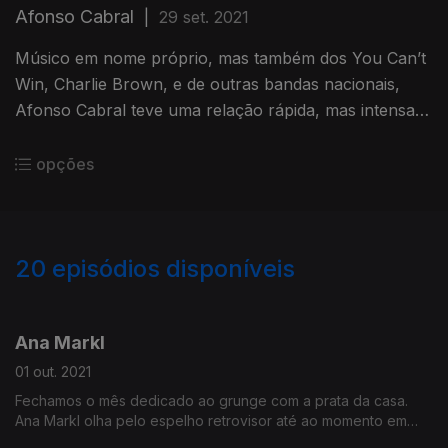
Afonso Cabral
|
29 set. 2021
Músico em nome próprio, mas também dos You Can’t
Win, Charlie Brown, e de outras bandas nacionais,
Afonso Cabral teve uma relação rápida, mas intensa
com o Grunge.
opções
20
episódios disponíveis
567862
565681
Ana Markl
01 out. 2021
Fechamos o mês dedicado ao grunge com a prata da casa.
Ana Markl olha pelo espelho retrovisor até ao momento em
que o o grunge a ajudou a moldar o gosto de uma forma mais