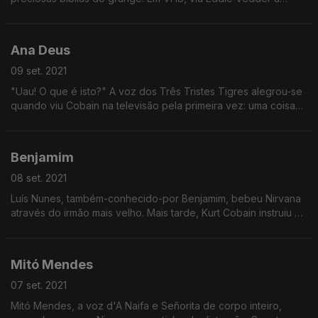
cantar para uma multidão e teve vontade de fazer o mesmo.
Comprou discos, muitos discos, de Pearl Jam.
Ana Deus
09 set. 2021
"Uau! O que é isto?" A voz dos Três Tristes Tigres alegrou-se
quando viu Cobain na televisão pela primeira vez: uma coisa
"agressiva" e "romântica" que não se parecia com nada do
que já tinha ouvido até então.
Benjamim
08 set. 2021
Luís Nunes, também-conhecido-por Benjamim, bebeu Nirvana
através do irmão mais velho. Mais tarde, Kurt Cobain instruiu a
formação da sua primeira banda.
Mitó Mendes
07 set. 2021
Mitó Mendes, a voz d'A Naifa e Señorita de corpo inteiro,