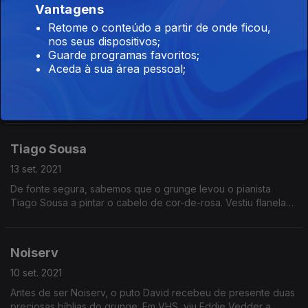
Vantagens
Eddie Vedder, razão pela qual - suspeita - conquistou um
duradouro redemoinho no cabelo.
Retome o conteúdo a partir de onde ficou,
nos seus dispositivos;
Surma
Guarde programas favoritos;
14 set. 2021
Aceda à sua área pessoal;
Quando o grunge nasceu, o mesmo ainda não tinha
acontecido a Débora Umbelino. Chegou ao género já nos dois
mil, consumiu grunge póstumo no YouTube, achou piada à
moda das flanelas e aprendeu uns acordes de Silverchair.
Tiago Sousa
13 set. 2021
De fonte segura, sabemos que o grunge levou o pianista
Tiago Sousa a pintar o cabelo de cor-de-rosa. Vestiu flanelas,
gangas coçadas, calças rasgadas, e ergueu a palavra de
Cobain contra o género degenerado do nu metal.
Noiserv
10 set. 2021
Antes de ser Noiserv, o puto David recebeu de presente duas
preciosas bíblias do grunge. Em VHS, viu Eddie Vedder a