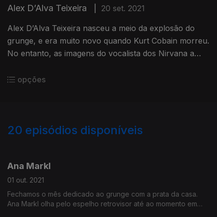
Alex D’Alva Teixeira
|
20 set. 2021
Alex D’Alva Teixeira nasceu a meio da explosão do
grunge, e era muito novo quando Kurt Cobain morreu.
No entanto, as imagens do vocalista dos Nirvana a
tocar na televisão foram o ponto de partida para a sua
carreira.
opções
20
episódios disponíveis
567862
565681
Ana Markl
01 out. 2021
Fechamos o mês dedicado ao grunge com a prata da casa.
Ana Markl olha pelo espelho retrovisor até ao momento em
que o o grunge a ajudou a moldar o gosto de uma forma mais