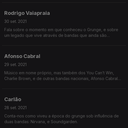
independente.
Rodrigo Vaiapraia
30 set. 2021
Fala sobre o momento em que conheceu o Grunge, e sobre
um legado que vive através de bandas que ainda são
influenciadas pelo que se fez na altura.
Afonso Cabral
29 set. 2021
Músico em nome próprio, mas também dos You Can’t Win,
Charlie Brown, e de outras bandas nacionais, Afonso Cabral
teve uma relação rápida, mas intensa com o Grunge.
Carlão
28 set. 2021
Conta-nos como viveu a época do grunge sob influência de
duas bandas: Nirvana, e Soundgarden.