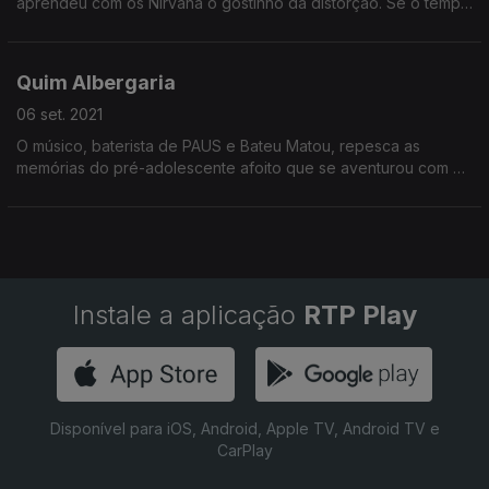
aprendeu com os Nirvana o gostinho da distorção. Se o tempo
voltasse atrás, não voltaria a ter o desplante de não ir ver Kurt
Cobain ao Dramático de Cascais.
Quim Albergaria
06 set. 2021
O músico, baterista de PAUS e Bateu Matou, repesca as
memórias do pré-adolescente afoito que se aventurou com o
pai no único concerto de Nirvana em Portugal.
Instale a aplicação
RTP Play
Disponível para iOS, Android, Apple TV, Android TV e
CarPlay