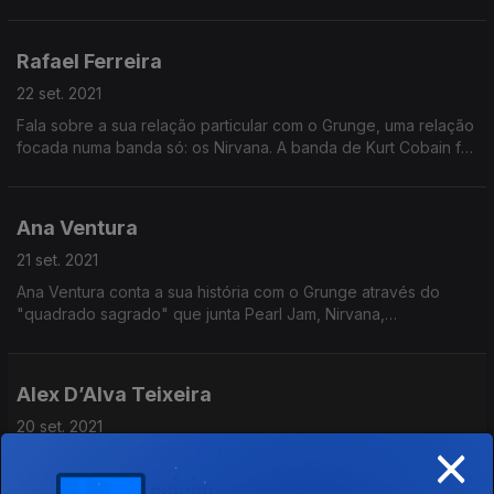
em loops cíclicos dedicados à banda.
Rafael Ferreira
22 set. 2021
Fala sobre a sua relação particular com o Grunge, uma relação
focada numa banda só: os Nirvana. A banda de Kurt Cobain foi
porta de entrada e saída do Grunge.
Ana Ventura
21 set. 2021
Ana Ventura conta a sua história com o Grunge através do
"quadrado sagrado" que junta Pearl Jam, Nirvana,
Soundgarden, e Alice in Chains
Alex D’Alva Teixeira
20 set. 2021
×
Alex D’Alva Teixeira nasceu a meio da explosão do grunge, e
era muito novo quando Kurt Cobain morreu. No entanto, as