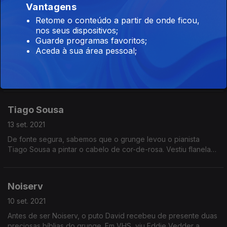
Vantagens
Eddie Vedder, razão pela qual - suspeita - conquistou um
duradouro redemoinho no cabelo.
Retome o conteúdo a partir de onde ficou,
nos seus dispositivos;
Surma
Guarde programas favoritos;
14 set. 2021
Aceda à sua área pessoal;
Quando o grunge nasceu, o mesmo ainda não tinha
acontecido a Débora Umbelino. Chegou ao género já nos dois
mil, consumiu grunge póstumo no YouTube, achou piada à
moda das flanelas e aprendeu uns acordes de Silverchair.
Tiago Sousa
13 set. 2021
De fonte segura, sabemos que o grunge levou o pianista
Tiago Sousa a pintar o cabelo de cor-de-rosa. Vestiu flanelas,
gangas coçadas, calças rasgadas, e ergueu a palavra de
Cobain contra o género degenerado do nu metal.
Noiserv
10 set. 2021
Antes de ser Noiserv, o puto David recebeu de presente duas
preciosas bíblias do grunge. Em VHS, viu Eddie Vedder a