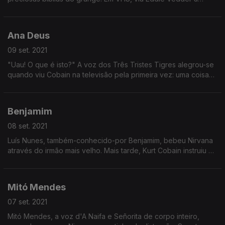
cantar para uma multidão e teve vontade de fazer o mesmo.
Comprou discos, muitos discos, de Pearl Jam.
Ana Deus
09 set. 2021
"Uau! O que é isto?" A voz dos Três Tristes Tigres alegrou-se
quando viu Cobain na televisão pela primeira vez: uma coisa
"agressiva" e "romântica" que não se parecia com nada do
que já tinha ouvido até então.
Benjamim
08 set. 2021
Luís Nunes, também-conhecido-por Benjamim, bebeu Nirvana
através do irmão mais velho. Mais tarde, Kurt Cobain instruiu a
formação da sua primeira banda.
Mitó Mendes
07 set. 2021
Mitó Mendes, a voz d'A Naifa e Señorita de corpo inteiro,