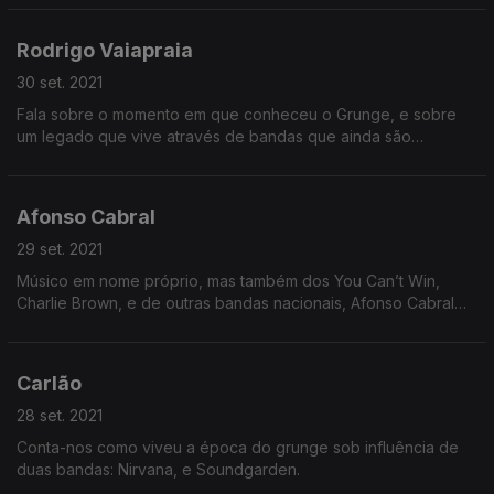
independente.
Rodrigo Vaiapraia
30 set. 2021
Fala sobre o momento em que conheceu o Grunge, e sobre
um legado que vive através de bandas que ainda são
influenciadas pelo que se fez na altura.
Afonso Cabral
29 set. 2021
Músico em nome próprio, mas também dos You Can’t Win,
Charlie Brown, e de outras bandas nacionais, Afonso Cabral
teve uma relação rápida, mas intensa com o Grunge.
Carlão
28 set. 2021
Conta-nos como viveu a época do grunge sob influência de
duas bandas: Nirvana, e Soundgarden.