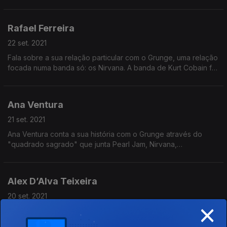
em loops cíclicos dedicados à banda.
Rafael Ferreira
22 set. 2021
Fala sobre a sua relação particular com o Grunge, uma relação
focada numa banda só: os Nirvana. A banda de Kurt Cobain foi
porta de entrada e saída do Grunge.
Ana Ventura
21 set. 2021
Ana Ventura conta a sua história com o Grunge através do
"quadrado sagrado" que junta Pearl Jam, Nirvana,
Soundgarden, e Alice in Chains
Alex D’Alva Teixeira
20 set. 2021
×
Alex D’Alva Teixeira nasceu a meio da explosão do grunge, e
era muito novo quando Kurt Cobain morreu. No entanto, as