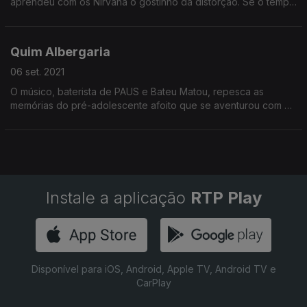
aprendeu com os Nirvana o gostinho da distorção. Se o tempo
voltasse atrás, não voltaria a ter o desplante de não ir ver Kurt
Cobain ao Dramático de Cascais.
Quim Albergaria
06 set. 2021
O músico, baterista de PAUS e Bateu Matou, repesca as
memórias do pré-adolescente afoito que se aventurou com o
pai no único concerto de Nirvana em Portugal.
Instale a aplicação
RTP Play
Disponível para iOS, Android, Apple TV, Android TV e
CarPlay