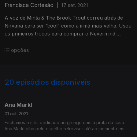
Francisca Cortesão
|
17 set. 2021
A voz de Minta & The Brook Trout correu atrás de
Nirvana para ser “cool” como a irmã mais velha. Usou
os primeiros trocos para comprar o Nevermind.
Chegou a temer os berros desgovernados de Cobain.
opções
20
episódios disponíveis
567862
565681
Ana Markl
01 out. 2021
Fechamos o mês dedicado ao grunge com a prata da casa.
Ana Markl olha pelo espelho retrovisor até ao momento em
que o o grunge a ajudou a moldar o gosto de uma forma mais