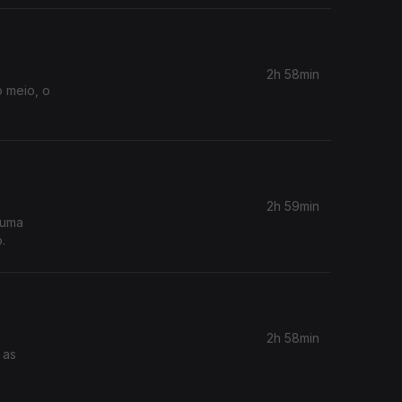
2h 58min
o meio, o
2h 59min
 uma
.
2h 58min
 as