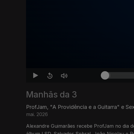
Manhãs da 3
ProfJam, "A Providência e a Guitarra" e S
mai. 2026
Alexandre Guimarães recebe ProfJam no dia 
álbum LSD. Salvador Sobral, João Nicolau e P