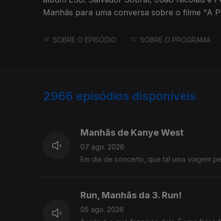
Manhãs para uma conversa sobre o filme "A Pro
SOBRE O EPISÓDIO
SOBRE O PROGRAMA
2966
episódios disponíveis
944253
942548
936208
Manhãs de Kanye West
07 ago. 2026
Em dia de concerto, que tal uma viagem 
Run, Manhãs da 3. Run!
05 ago. 2026