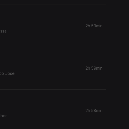
2h 59min
ossa
2h 59min
co José
2h 58min
lhor