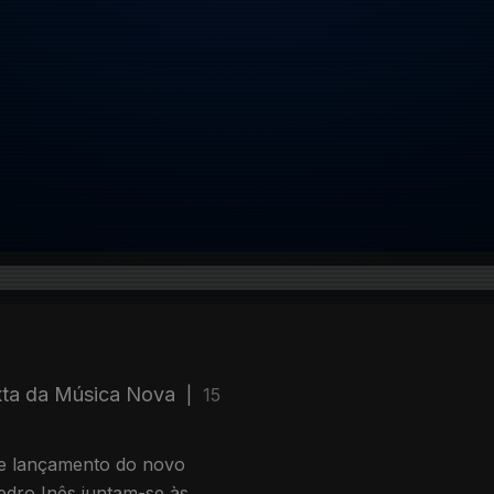
exta da Música Nova
|
15
de lançamento do novo
edro Inês juntam-se às