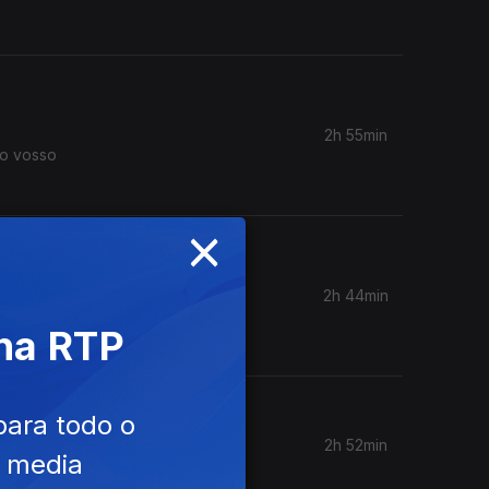
2h 55min
 o vosso
×
2h 44min
 não sei.
 na RTP
para todo o
2h 52min
e media