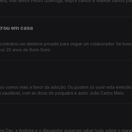
feita, mas temos Pedro Queiróga, Mayra Santos e Matilde Santos pa
ntrou em casa
ntratou um detetive privado para seguir um colaborador. Se tive
, os 20 anos de Bons Sons.
o somos mais a favor da adoção. Ou podem só ouvir esta emissão
saudável, com as dicas do psiquatra e autor João Carlos Melo.
ew Day, a Andreia e o Alexandre quiseram saber tudo sobre o mara