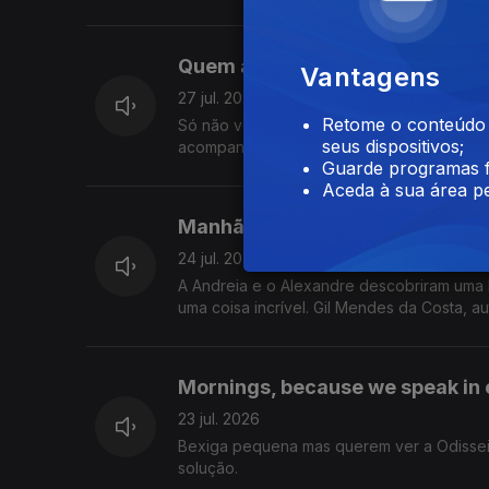
Quem adiante não olha, atrás fi
Vantagens
27 jul. 2026
Retome o conteúdo a
Só não vê quem não quer: isto hoje foi sob
seus dispositivos;
acompanhar tudo isto.
Guarde programas f
Aceda à sua área pe
Manhãs geográficas
24 jul. 2026
A Andreia e o Alexandre descobriram uma 
uma coisa incrível. Gil Mendes da Costa, a
Mornings, because we speak in 
23 jul. 2026
Bexiga pequena mas querem ver a Odissei
solução.