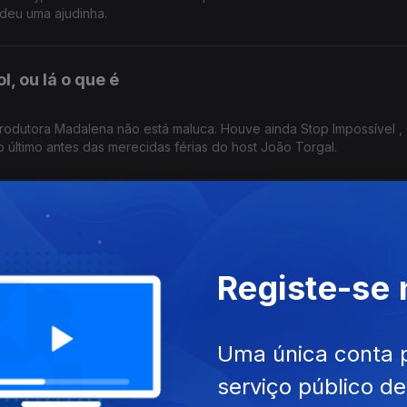
deu uma ajudinha.
, ou lá o que é
rodutora Madalena não está maluca. Houve ainda Stop Impossível ,
o último antes das merecidas férias do host João Torgal.
ra o banho
 o banho. Se isto não é querer muito ir ao Paredes de Coura, então
Registe-se
 a par das estreias do mês de agosto.
gastronómica"
Uma única conta 
serviço público d
 certeza. Outras metáforas foram feitas. Infelizmente