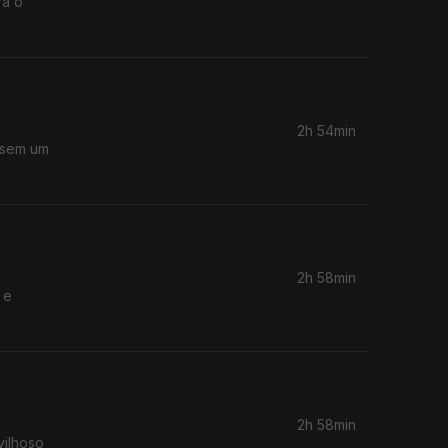
ra o
2h 54min
ssem um
2h 58min
 e
2h 58min
vilhoso