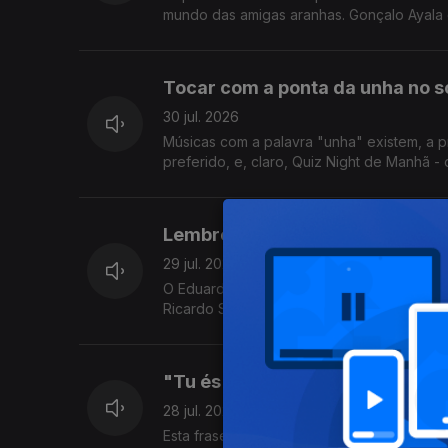
mundo das amigas aranhas. Gonçalo Ayala 
Tocar com a ponta da unha no sol
30 jul. 2026
Músicas com a palavra "unha" existem, a p
preferido, e, claro, Quiz Night de Manhã - 
Lembrete: levem o telemóvel pa
29 jul. 2026
O Eduardo atendeu o telemóvel nu, durante
Ricardo Sérgio faz uma visita para nos pôr
"Tu és o Ulisses da javardice 
28 jul. 2026
Esta frase foi dita neste programa, tenho a