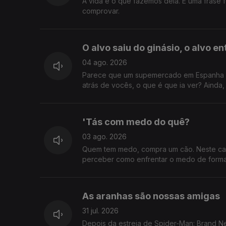
A vida é o que fazemos dela. É uma frase 
comprovar.
O alvo saiu do ginásio, o alvo e
04 ago. 2026
Parece que um supemercado em Espanha co
atrás de vocês, o que é que ia ver? Ainda
'Tás com medo do quê?
03 ago. 2026
Quem tem medo, compra um cão. Neste cas
perceber como enfrentar o medo de forma 
As aranhas são nossas amigas
31 jul. 2026
Depois da estreia de Spider-Man: Brand N