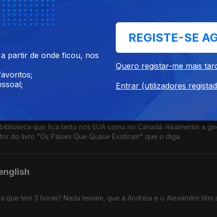
ca.
REGISTE-SE A
 partir de onde ficou, nos
re séries e o eclipse solar de 12 de agosto. Ah! E um belo snack pa
Quero registar-me mais tar
avoritos;
ssoal;
Entrar (utilizadores regista
biblioteca que fica tanto nos EUA como no Canadá. Realmente a ge
utor do livro "Os Países Que Quase Existiram" que o diga.
english
a que tem 3 horas? Nada temam, que a Andreia e o Alexandre têm 