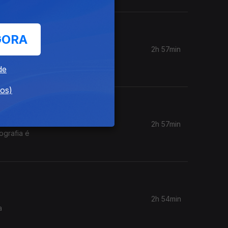
GORA
2h 57min
ra
de
dos)
2h 57min
ografia é
2h 54min
a