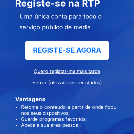
Registe-se na RTP
Esta frase foi dita neste programa, tenho a certeza. Outras
metáforas foram feitas. Infelizmente
Uma única conta para todo o
serviço público de media
Quem adiante não olha, atrás fica.
27 jul. 2026
REGISTE-SE AGORA
Só não vê quem não quer: isto hoje foi sobre séries e o
eclipse solar de 12 de agosto. Ah! E um belo snack para
acompanhar tudo isto.
Quero registar-me mais tarde
Manhãs geográficas
Entrar (utilizadores registados)
24 jul. 2026
A Andreia e o Alexandre descobriram uma biblioteca que fica
Vantagens
tanto nos EUA como no Canadá. Realmente a geografia é uma
Retome o conteúdo a partir de onde ficou,
coisa incrível. Gil Mendes da Costa, autor do livro "Os Países
nos seus dispositivos;
Que Quase Existiram" que o diga.
Guarde programas favoritos;
Aceda à sua área pessoal;
Mornings, because we speak in english