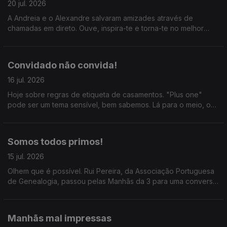
20 jul. 2026
A Andreia e o Alexandre salvaram amizades através de
chamadas em direto. Ouve, inspira-te e torna-te no melhor
amigo do mundo! :) #amizade
Convidado não convida!
16 jul. 2026
Hoje sobre regras de etiqueta de casamentos. "Plus one"
pode ser um tema sensível, bem sabemos. Lá para o meio, o
Joa Vitor diz que as bolas de berlim só começaram a ser
vendidas em 2011 e todos riem em uníssono.
Somos todos primos!
15 jul. 2026
Olhem que é possível. Rui Pereira, da Associação Portuguesa
de Genealogia, passou pelas Manhãs da 3 para uma conversa
que por nós tinha durado o resto do dia. Ainda a conversa
entre Mariana Oliveira e José Luis Peixoto.
Manhãs mal impressas