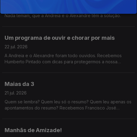
23 jul. 2026
Bexiga pequena mas querem ver a Odisseia que tem 3 horas?
Nada temam, que a Andreia e o Alexandre têm a solução.
Um programa de ouvir e chorar por mais
22 jul. 2026
A Andreia e o Alexandre foram todo ouvidos. Recebemos
Humberto Pintado com dicas para protegermos a nossa
audição, e ainda o jornalista de música Daniel Dias que nos
fala da cultura de não proteção auditiva.
Maias da 3
21 jul. 2026
Quem se lembra? Quem leu só o resumo? Quem leu apenas os
apontamentos do resumo? Recebemos Francisco José
Viegas, da Quetzal, que nos explica tudo sobre a nova edição
d'Os Maias para leitores do século XXI.
Manhãs de Amizade!