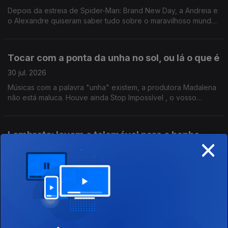
Depois da estreia de Spider-Man: Brand New Day, a Andreia e
o Alexandre quiseram saber tudo sobre o maravilhoso mundo
das amigas aranhas. Gonçalo Ayala deu uma ajudinha.
Tocar com a ponta da unha no sol, ou lá o que é
30 jul. 2026
Músicas com a palavra "unha" existem, a produtora Madalena
não está maluca. Houve ainda Stop Impossível , o vosso
preferido, e, claro, Quiz Night de Manhã - o último antes das
merecidas férias do host João Torgal.
Lembrete: levem o telemóvel para o banho
×
29 jul. 2026
O Eduardo atendeu o telemóvel nu, durante o banho. Se isto
não é querer muito ir ao Paredes de Coura, então não sei.
Ricardo Sérgio faz uma visita para nos pôr a par das estreias
do mês de agosto.
"Tu és o Ulisses da javardice gastronómica"
28 jul. 2026