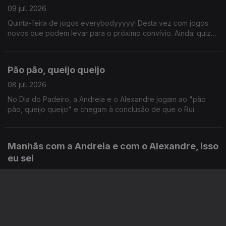
09 jul. 2026
Quinta-feira de jogos everybodyyyyy! Desta vez com jogos
novos que podem levar para o próximo convívio. Ainda: quiz
com João Torgal, com a participação impec do ouvinte
Ricardo Guerreiro.
Pão pão, queijo queijo
08 jul. 2026
No Dia do Padeiro, a Andreia e o Alexandre jogam ao "pão
pão, queijo queijo" e chegam à conclusão de que o Rui
Veloso se enganou quando disse que não se amava alguém
que não ouve a mesma canção. Ainda Hora do Jogo!
Manhãs com a Andreia e com o Alexandre, isso
eu sei
07 jul. 2026
Olá. Daqui Madalena da produção, que publica as Manhãs.
Confesso que me esqueci de publicar na altura e agora não
me lembro sobre o que foi este programa. Acho que a certa
altura falam norueguês. Mas também o que é a vida sem uma