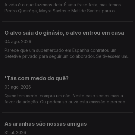
A vida é o que fazemos dela. É uma frase feita, mas temos
Pedro Queiróga, Mayra Santos e Matilde Santos para o
comprovar.
O alvo saiu do ginásio, o alvo entrou em casa
04 ago. 2026
Parece que um supemercado em Espanha contratou um
detetive privado para seguir um colaborador. Se tivessem um
atrás de vocês, o que é que ia ver? Ainda, os 20 anos de Bons
Sons.
'Tás com medo do quê?
03 ago. 2026
Quem tem medo, compra um cão. Neste caso somos mais a
favor da adoção. Ou podem só ouvir esta emissão e perceber
como enfrentar o medo de forma saudável, com as dicas do
psiquatra e autor João Carlos Melo.
As aranhas são nossas amigas
31 jul. 2026