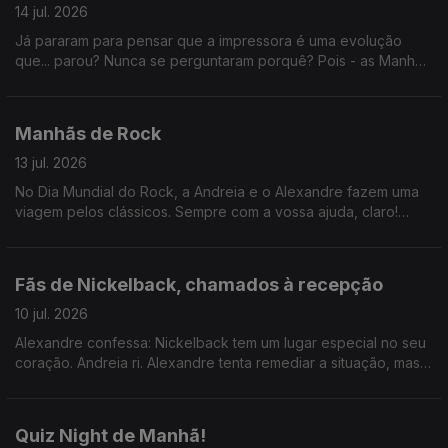
14 jul. 2026
Já pararam para pensar que a impressora é uma evolução
que... parou? Nunca se perguntaram porquê? Pois - as Manhãs
têm a resposta.
Manhãs de Rock
13 jul. 2026
No Dia Mundial do Rock, a Andreia e o Alexandre fazem uma
viagem pelos clássicos. Sempre com a vossa ajuda, claro!
Ainda a Hora do Jogo, hoje sobre a apresentação de JJ. Ah: e
parabéns, Jorge Pargana!
Fãs de Nickelback, chamados à recepção
10 jul. 2026
Alexandre confessa: Nickelback tem um lugar especial no seu
coração. Andreia ri. Alexandre tenta remediar a situação, mas
faz pior ao comparar a banda com Green Day. Andreia desiste.
Quiz Night de Manhã!