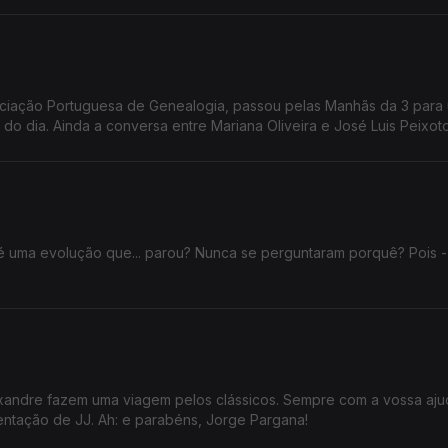
sociação Portuguesa de Genealogia, passou pelas Manhãs da 3 para
do dia. Ainda a conversa entre Mariana Oliveira e José Luis Peixoto
é uma evolução que... parou? Nunca se perguntaram porquê? Pois -
xandre fazem uma viagem pelos clássicos. Sempre com a vossa ajud
entação de JJ. Ah: e parabéns, Jorge Pargana!