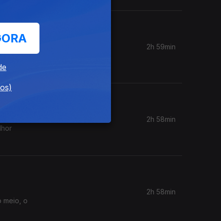
GORA
2h 59min
co José
de
dos)
2h 58min
lhor
2h 58min
o meio, o