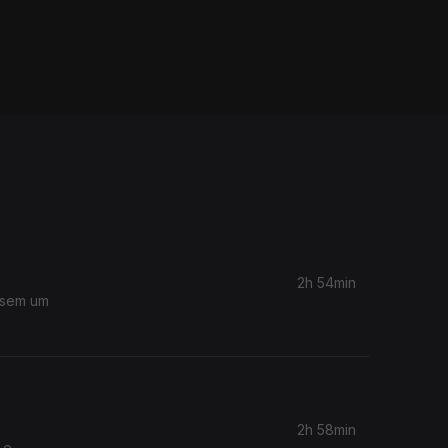
2h 54min
ssem um
2h 58min
 e