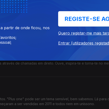
REGISTE-SE A
Quem leu apenas os apontamentos do resumo? Recebemos Francis
 partir de onde ficou, nos
sobre a nova edição d'Os Maias para leitores do século XXI.
Quero registar-me mais tar
avoritos;
ssoal;
Entrar (utilizadores regista
 através de chamadas em direto. Ouve, inspira-te e torna-te no me
tos. "Plus one" pode ser um tema sensível, bem sabemos. Lá para 
omeçaram a ser vendidas em 2011 e todos riem em uníssono.