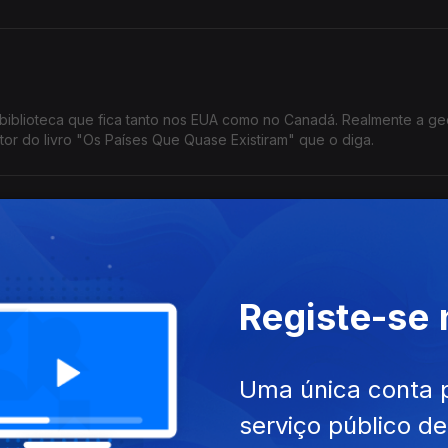
biblioteca que fica tanto nos EUA como no Canadá. Realmente a ge
utor do livro "Os Países Que Quase Existiram" que o diga.
english
a que tem 3 horas? Nada temam, que a Andreia e o Alexandre têm 
Registe-se
por mais
Uma única conta 
dos. Recebemos Humberto Pintado com dicas para protegermos a n
serviço público d
iel Dias que nos fala da cultura de não proteção auditiva.