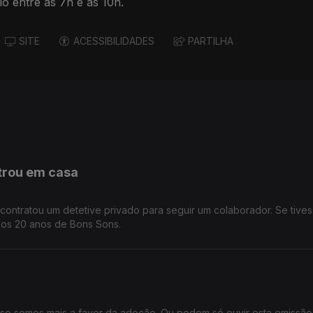
 entre as 7h e as 10h.
SITE
ACESSIBILIDADES
PARTILHA
ntrou em casa
ntratou um detetive privado para seguir um colaborador. Se tive
, os 20 anos de Bons Sons.
o somos mais a favor da adoção. Ou podem só ouvir esta emissão