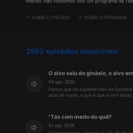
imenso não fossemos nós um programa de rádio
SOBRE O EPISÓDIO
SOBRE O PROGRAMA
2962
episódios disponíveis
942870
939371
O alvo saiu do ginásio, o alvo e
04 ago. 2026
Parece que um supemercado em Espanha co
atrás de vocês, o que é que ia ver? Ainda
'Tás com medo do quê?
03 ago. 2026
Quem tem medo, compra um cão. Neste cas