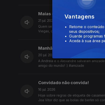
Maias da 3
Vantagens
21 jul. 2026
Quem se lembra? Quem leu só o resumo? 
Retome o conteúdo a
Viegas, da Quetzal, que nos explica tudo 
seus dispositivos;
Guarde programas f
Aceda à sua área pe
Manhãs de Amizade!
20 jul. 2026
A Andreia e o Alexandre salvaram amizades
amigo do mundo! :) #amizade
Convidado não convida!
16 jul. 2026
Hoje sobre regras de etiqueta de casamen
Joa Vitor diz que as bolas de berlim só c