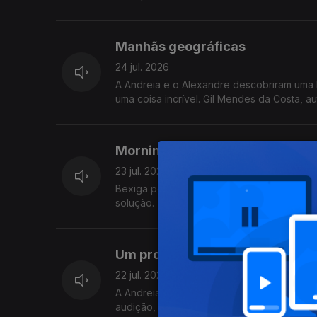
Manhãs geográficas
24 jul. 2026
A Andreia e o Alexandre descobriram uma 
uma coisa incrível. Gil Mendes da Costa, a
Mornings, because we speak in 
23 jul. 2026
Bexiga pequena mas querem ver a Odissei
solução.
Um programa de ouvir e chorar 
22 jul. 2026
A Andreia e o Alexandre foram todo ouvi
audição, e ainda o jornalista de música Dan