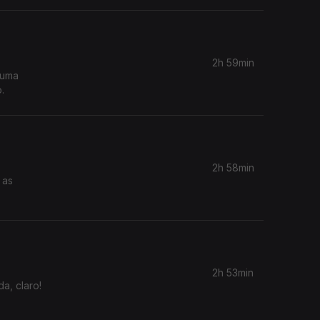
2h 59min
 uma
.
2h 58min
 as
2h 53min
a, claro!