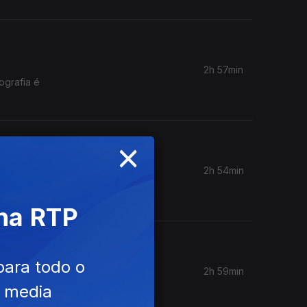
2h 57min
ografia é
×
2h 54min
a
 na RTP
para todo o
2h 59min
ossa
e media