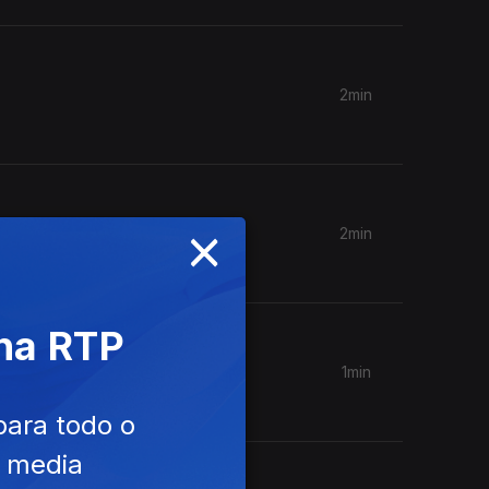
2min
×
2min
 na RTP
1min
para todo o
e media