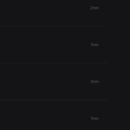
2min
1min
3min
1min