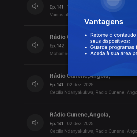
Ep. 141
10 dez. 2025
Vamos até Angola para saber o que Hoje é 
Vantagens
Retome o conteúdo a
Rádio Cairo Internacional - Cair
seus dispositivos;
Ep. 142
04 dez. 2025
Guarde programas f
Aceda à sua área pe
Mohamed Abid. El Kamel, Rádio Cairo Inter
Rádio Cunene,Angola,
Ep. 141
02 dez. 2025
Cecília Ndanyakukwa, Rádio Cunene, Ango
Rádio Cunene,Angola,
Ep. 141
02 dez. 2025
Cecília Ndanyakukwa, Rádio Cunene, Ango