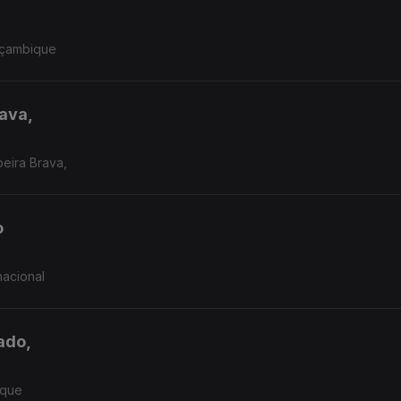
Moçambique
rava,
beira Brava,
o
nacional
ado,
ique