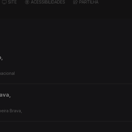
SITE
ACESSIBILIDADES
PARTILHA
o,
nacional
rava,
beira Brava,