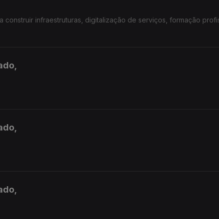
onstruir infraestruturas, digitalização de serviços, formação profis
ado,
ado,
ado,