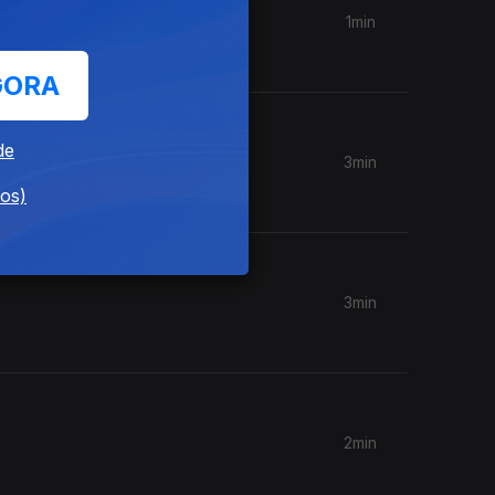
1min
GORA
de
3min
dos)
3min
2min