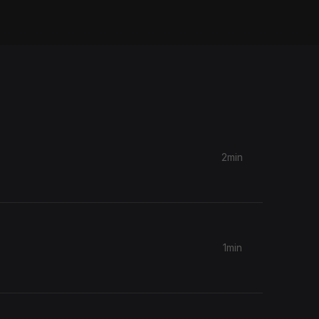
2min
1min