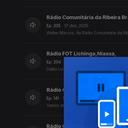
Rádio Comunitária da Ribeira B
Ep. 205
17 dez. 2025
Walter Marcos, da Rádio Comunitária da Ri
Rádio FOT Lichinga,Niassa,
Ep. 204
12 dez. 2025
Dalito Luís, Rádio FOT Lichinga, Niassa, 
Rádio Cunene,Angola,
Ep. 141
10 dez. 2025
Vamos até Angola para saber o que Hoje é 
Rádio Cunene,Angola,