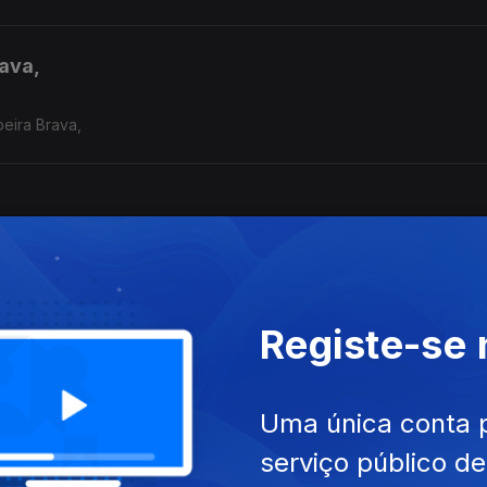
rava,
beira Brava,
Moçambique
Registe-se
Notícia com a jornalista Cecília Ndanyakukwa da Rádio Cunene.
Uma única conta 
serviço público d