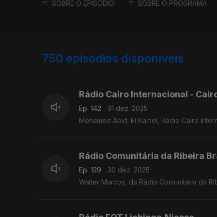
SOBRE O EPISÓDIO
SOBRE O PROGRAMA
750
episódios disponíveis
893330
890769
Rádio Cairo Internacional - Cair
Ep. 142
31 dez. 2025
Mohamed Abid. El Kamel, Rádio Cairo Inter
Rádio Comunitária da Ribeira B
Ep. 129
30 dez. 2025
Walter Marcos, da Rádio Comunitária da Ri