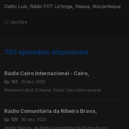
Dalito Luís, Rádio FOT Lichinga, Niassa, Moçambique
opções
750
episódios disponíveis
893330
890769
885289
880378
Rádio Cairo Internacional - Cairo,
Ep. 142
31 dez. 2025
Mohamed Abid. El Kamel, Rádio Cairo Internacional
Rádio Comunitária da Ribeira Brava,
Ep. 129
30 dez. 2025
Walter Marcos, da Rádio Comunitária da Ribeira Brava,