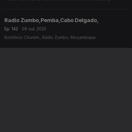
Radio Zumbo,Pemba,Cabo Delgado,
Ep. 142
09 out. 2025
Bonifácio Chumini., Rádio Zumbo, Moçambique
Radio Alfa - Paris,
Ep. 4
07 out. 2025
Didier Caramalho, Radio Alfa, França
Instale a aplicação
RTP Play