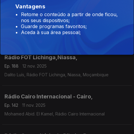
Vantagens
Retome o conteúdo a partir de onde ficou,
Rádio FOT Lichinga,Niassa,
nos seus dispositivos;
Guarde programas favoritos;
Ep. 188
12 nov. 2025
Aceda à sua área pessoal;
Dalito Luís, Rádio FOT Lichinga, Niassa, Moçambique
Rádio FOT Lichinga,Niassa,
Ep. 188
12 nov. 2025
Dalito Luís, Rádio FOT Lichinga, Niassa, Moçambique
Rádio Cairo Internacional - Cairo,
Ep. 142
11 nov. 2025
Mohamed Abid. El Kamel, Rádio Cairo Internacional