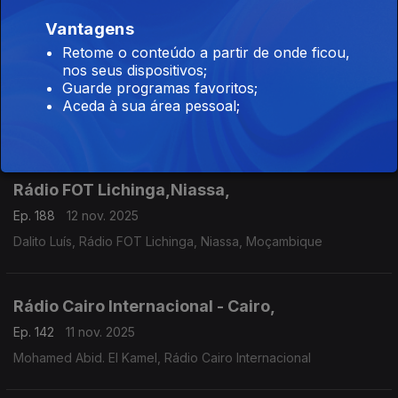
Cecília Ndanyakukwa, Rádio Cunene, Angola
Vantagens
Retome o conteúdo a partir de onde ficou,
nos seus dispositivos;
Rádio FOT Lichinga,Niassa,
Guarde programas favoritos;
Ep. 188
12 nov. 2025
Aceda à sua área pessoal;
Dalito Luís, Rádio FOT Lichinga, Niassa, Moçambique
Rádio FOT Lichinga,Niassa,
Ep. 188
12 nov. 2025
Dalito Luís, Rádio FOT Lichinga, Niassa, Moçambique
Rádio Cairo Internacional - Cairo,
Ep. 142
11 nov. 2025
Mohamed Abid. El Kamel, Rádio Cairo Internacional