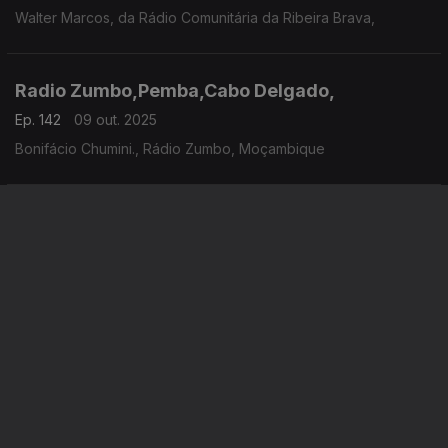
Walter Marcos, da Rádio Comunitária da Ribeira Brava,
Radio Zumbo,Pemba,Cabo Delgado,
Ep. 142
09 out. 2025
Bonifácio Chumini., Rádio Zumbo, Moçambique
Radio Alfa - Paris,
Ep. 4
07 out. 2025
Didier Caramalho, Radio Alfa, França
Instale a aplicação
RTP Play