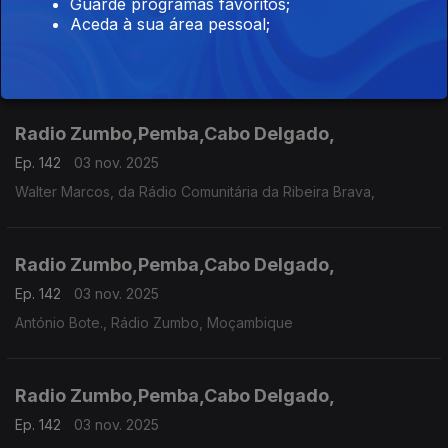
Rádio Cunene,Angola,
Guarde programas favoritos;
Aceda à sua área pessoal;
Ep. 87
04 nov. 2025
Cecília Ndanyakukwa, Rádio Cunene, Angola
Radio Zumbo,Pemba,Cabo Delgado,
Ep. 142
03 nov. 2025
Walter Marcos, da Rádio Comunitária da Ribeira Brava,
Radio Zumbo,Pemba,Cabo Delgado,
Ep. 142
03 nov. 2025
António Bote., Rádio Zumbo, Moçambique
Radio Zumbo,Pemba,Cabo Delgado,
Ep. 142
03 nov. 2025