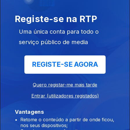
Registe-se na RTP
Rádio Comunitária da Ribeira Brava,
Ep. 185
07 nov. 2025
Uma única conta para todo o
Walter Marcos, da Rádio Comunitária da Ribeira Brava,
serviço público de media
Rádio Cairo Internacional - Cairo,
REGISTE-SE AGORA
Ep. 87
06 nov. 2025
Mohamed Abid. El Kamel, Rádio Cairo Internacional
Quero registar-me mais tarde
Rádio FOT Lichinga,Niassa,
Entrar (utilizadores registados)
Ep. 183
05 nov. 2025
Dalito Luís, Rádio FOT Lichinga, Niassa, Moçambique
Vantagens
Retome o conteúdo a partir de onde ficou,
nos seus dispositivos;