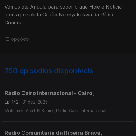
Vamos até Angola para saber o que Hoje é Notícia
com a jornalista Cecília Ndanyakukwa da Rádio
Cunene.
opções
750
episódios disponíveis
893330
890769
885289
880378
874589
Rádio Cairo Internacional - Cairo,
Ep. 142
31 dez. 2025
Mohamed Abid. El Kamel, Rádio Cairo Internacional
Rádio Comunitária da Ribeira Brava,