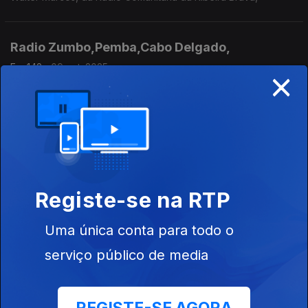
Radio Zumbo,Pemba,Cabo Delgado,
Ep. 142
09 out. 2025
×
Bonifácio Chumini., Rádio Zumbo, Moçambique
Radio Alfa - Paris,
Ep. 4
07 out. 2025
Didier Caramalho, Radio Alfa, França
Registe-se na RTP
Rádio Cairo Internacional - Cairo,
Uma única conta para todo o
Ep. 142
06 out. 2025
serviço público de media
Mohamed Abid. El Kamel, Rádio Cairo Internacional