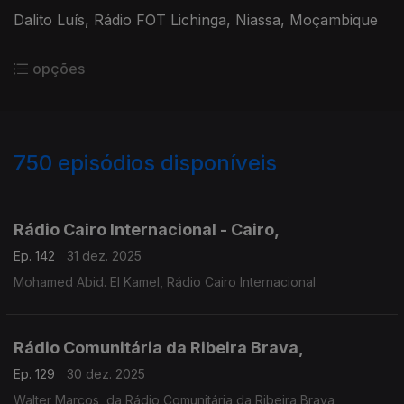
Dalito Luís, Rádio FOT Lichinga, Niassa, Moçambique
opções
750
episódios disponíveis
893330
890769
885289
880378
874589
870129
866741
862705
857703
853182
Rádio Cairo Internacional - Cairo,
Ep. 142
31 dez. 2025
Mohamed Abid. El Kamel, Rádio Cairo Internacional
Rádio Comunitária da Ribeira Brava,
Ep. 129
30 dez. 2025
Walter Marcos, da Rádio Comunitária da Ribeira Brava,