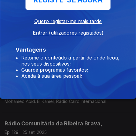
REGISTE-SE AGORA
Radio Zumbo, Pemba,Cabo Delgado,
Ep. 162
30 set. 2025
Quero registar-me mais tarde
António Bote, Rádio Zumbo, Moçambique
Entrar (utilizadores registados)
Rádio Cunene, Angola
Vantagens
Ep. 161
29 set. 2025
Retome o conteúdo a partir de onde ficou,
Cecília Ndanyakukwa, Rádio Cunene, Angola
nos seus dispositivos;
Guarde programas favoritos;
Aceda à sua área pessoal;
Rádio Cairo Internacional - Cairo,
Ep. 142
26 set. 2025
Mohamed Abid. El Kamel, Rádio Cairo Internacional
Rádio Comunitária da Ribeira Brava,
Ep. 129
25 set. 2025