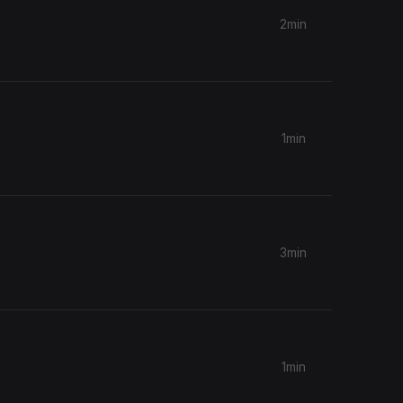
2min
1min
3min
1min