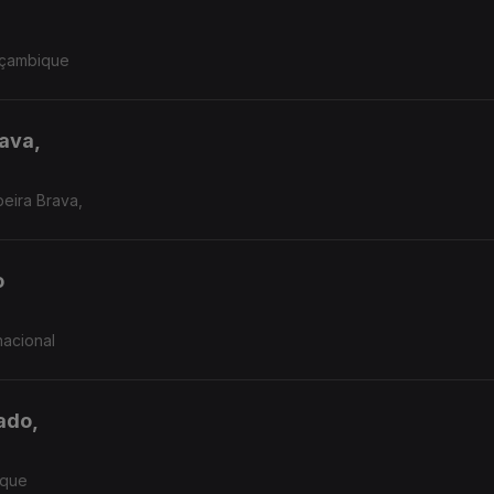
Moçambique
rava,
beira Brava,
o
nacional
ado,
ique