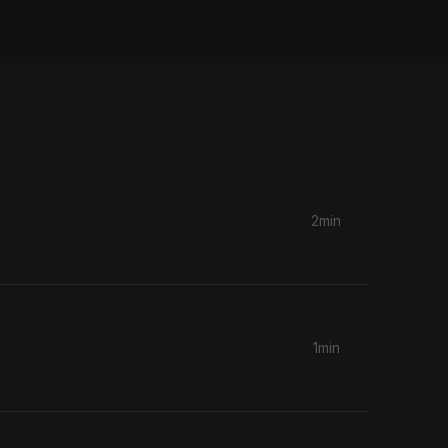
2min
1min