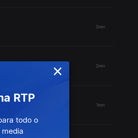
2min
×
2min
 na RTP
1min
para todo o
e media