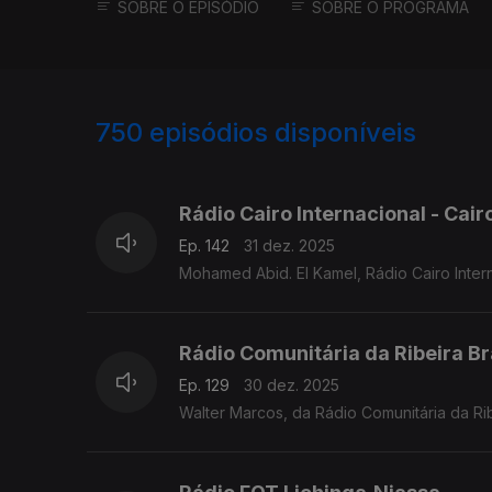
SOBRE O EPISÓDIO
SOBRE O PROGRAMA
750
episódios disponíveis
893330
890769
885289
Rádio Cairo Internacional - Cair
Ep. 142
31 dez. 2025
Mohamed Abid. El Kamel, Rádio Cairo Inter
Rádio Comunitária da Ribeira B
Ep. 129
30 dez. 2025
Walter Marcos, da Rádio Comunitária da Ri