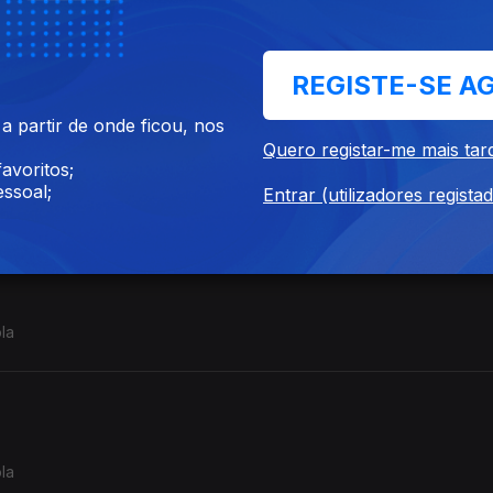
Notícia com a jornalista Cecília Ndanyakukwa da Rádio Cunene.
REGISTE-SE A
 partir de onde ficou, nos
o,
Quero registar-me mais tar
avoritos;
ssoal;
nacional
Entrar (utilizadores regista
la
la