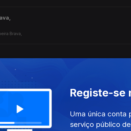
rava,
beira Brava,
Moçambique
Registe-se
Notícia com a jornalista Cecília Ndanyakukwa da Rádio Cunene.
Uma única conta 
serviço público d