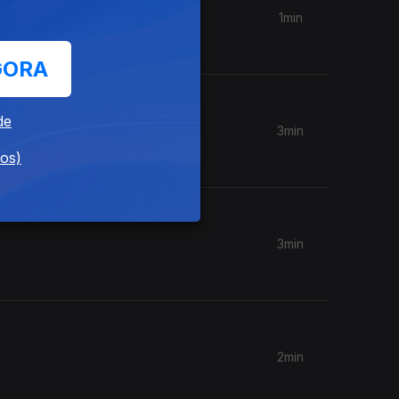
1min
GORA
de
3min
dos)
3min
2min