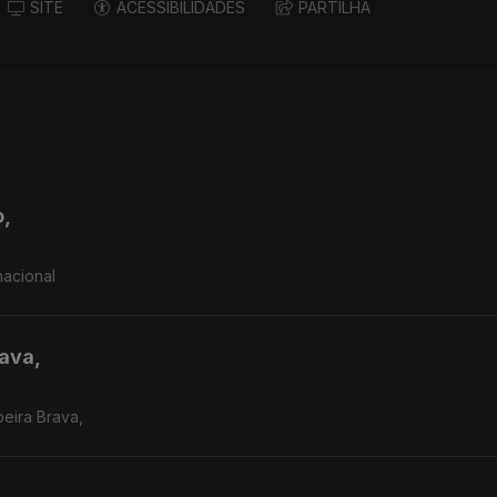
SITE
ACESSIBILIDADES
PARTILHA
o,
nacional
rava,
beira Brava,