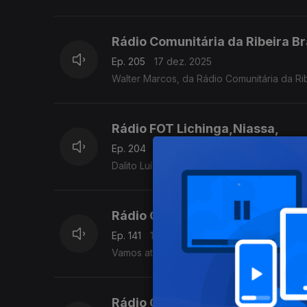
Rádio Comunitária da Ribeira B
Ep. 205
17 dez. 2025
Walter Marcos, da Rádio Comunitária da Ri
Rádio FOT Lichinga,Niassa,
Ep. 204
12 dez. 2025
Dalito Luís, Rádio FOT Lichinga, Niassa, 
Rádio Cunene,Angola,
Ep. 141
10 dez. 2025
Vamos até Angola para saber o que Hoje é 
Rádio Cunene,Angola,