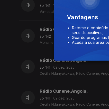
Ep. 141
10 dez. 2025
Vamos até Angola para saber o que Hoje é 
Vantagens
Retome o conteúdo a
Rádio Cairo Internacional - Cair
seus dispositivos;
Ep. 142
04 dez. 2025
Guarde programas f
Aceda à sua área pe
Mohamed Abid. El Kamel, Rádio Cairo Inter
Rádio Cunene,Angola,
Ep. 141
02 dez. 2025
Cecília Ndanyakukwa, Rádio Cunene, Ango
Rádio Cunene,Angola,
Ep. 141
02 dez. 2025
Cecília Ndanyakukwa, Rádio Cunene, Ango