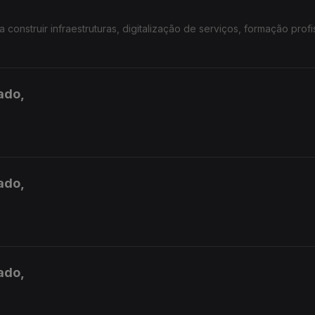
onstruir infraestruturas, digitalização de serviços, formação profis
ado,
ado,
ado,