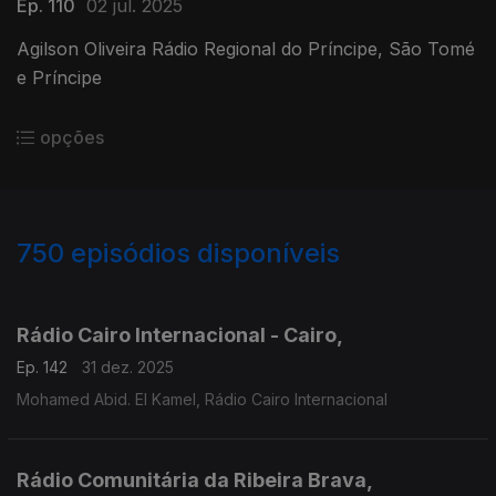
Ep. 110
02 jul. 2025
Agilson Oliveira Rádio Regional do Príncipe, São Tomé
e Príncipe
opções
750
episódios disponíveis
893330
890769
885289
880378
874589
870129
866741
862705
857703
853182
848219
Rádio Cairo Internacional - Cairo,
Ep. 142
31 dez. 2025
Mohamed Abid. El Kamel, Rádio Cairo Internacional
Rádio Comunitária da Ribeira Brava,