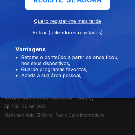
REGISTE-SE AGORA
Radio Zumbo, Pemba,Cabo Delgado,
Quero registar-me mais tarde
Ep. 162
30 set. 2025
Entrar (utilizadores registados)
António Bote, Rádio Zumbo, Moçambique
Vantagens
Retome o conteúdo a partir de onde ficou,
Rádio Cunene, Angola
nos seus dispositivos;
Ep. 161
29 set. 2025
Guarde programas favoritos;
Aceda à sua área pessoal;
Cecília Ndanyakukwa, Rádio Cunene, Angola
Rádio Cairo Internacional - Cairo,
Ep. 142
26 set. 2025
Mohamed Abid. El Kamel, Rádio Cairo Internacional