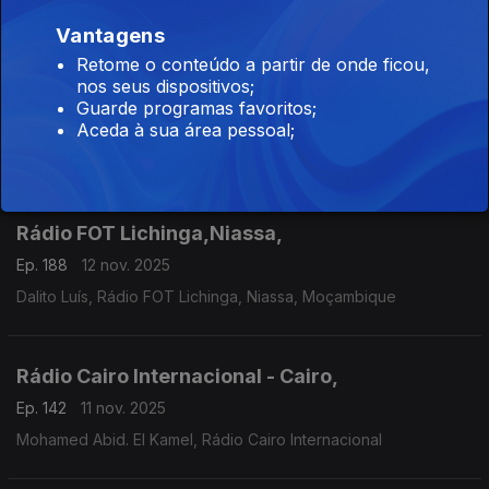
Cecília Ndanyakukwa, Rádio Cunene, Angola
Vantagens
Retome o conteúdo a partir de onde ficou,
nos seus dispositivos;
Rádio FOT Lichinga,Niassa,
Guarde programas favoritos;
Ep. 188
12 nov. 2025
Aceda à sua área pessoal;
Dalito Luís, Rádio FOT Lichinga, Niassa, Moçambique
Rádio FOT Lichinga,Niassa,
Ep. 188
12 nov. 2025
Dalito Luís, Rádio FOT Lichinga, Niassa, Moçambique
Rádio Cairo Internacional - Cairo,
Ep. 142
11 nov. 2025
Mohamed Abid. El Kamel, Rádio Cairo Internacional