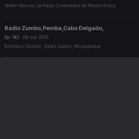
Walter Marcos, da Rádio Comunitária da Ribeira Brava,
Radio Zumbo,Pemba,Cabo Delgado,
Ep. 142
09 out. 2025
Bonifácio Chumini., Rádio Zumbo, Moçambique
Radio Alfa - Paris,
Ep. 4
07 out. 2025
Didier Caramalho, Radio Alfa, França
Instale a aplicação
RTP Play