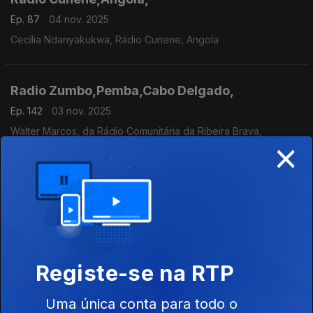
Ep. 87
04 nov. 2025
Cecília Ndanyakukwa, Rádio Cunene, Angola
Radio Zumbo,Pemba,Cabo Delgado,
Ep. 142
03 nov. 2025
Walter Marcos, da Rádio Comunitária da Ribeira Brava,
×
Radio Zumbo,Pemba,Cabo Delgado,
Ep. 142
03 nov. 2025
António Bote., Rádio Zumbo, Moçambique
Registe-se na RTP
Radio Zumbo,Pemba,Cabo Delgado,
Ep. 142
03 nov. 2025
Uma única conta para todo o