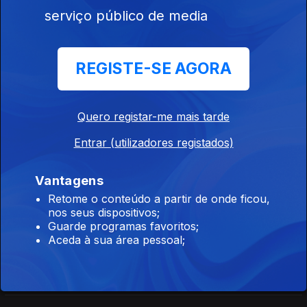
Walter Marcos, da Rádio Comunitária da Ribeira Brava,
serviço público de media
Rádio Cairo Internacional - Cairo,
REGISTE-SE AGORA
Ep. 180
31 out. 2025
Mohamed Abid. El Kamel, Rádio Cairo Internacional
Quero registar-me mais tarde
Rádio FOT Lichinga,Niassa,
Entrar (utilizadores registados)
Ep. 143
30 out. 2025
Vantagens
Dalito Luís, Rádio FOT Lichinga, Niassa, Moçambique
Retome o conteúdo a partir de onde ficou,
nos seus dispositivos;
Guarde programas favoritos;
Rádio Comunitária da Ribeira Brava,
Aceda à sua área pessoal;
Ep. 129
29 out. 2025
Walter Marcos, da Rádio Comunitária da Ribeira Brava,