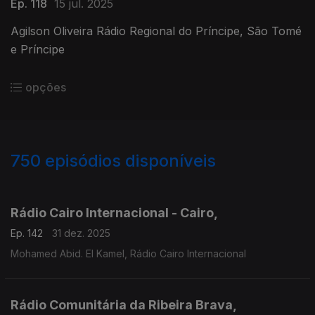
Ep. 118
15 jul. 2025
Agilson Oliveira Rádio Regional do Príncipe, São Tomé
e Príncipe
opções
750
episódios disponíveis
893330
890769
885289
880378
874589
870129
Rádio Cairo Internacional - Cairo,
Ep. 142
31 dez. 2025
Mohamed Abid. El Kamel, Rádio Cairo Internacional
Rádio Comunitária da Ribeira Brava,