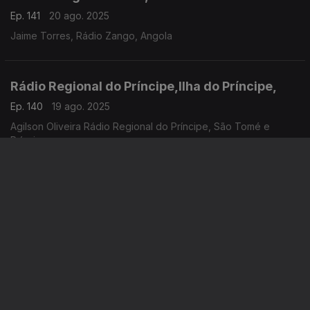
Ep. 141
20 ago. 2025
Jaime Torres, Rádio Zango, Angola
Rádio Regional do Príncipe,Ilha do Príncipe,
Ep. 140
19 ago. 2025
Agilson Oliveira Rádio Regional do Príncipe, São Tomé e
Príncipe
Radio Zumbo,Pemba,Cabo Delgado,
Ep. 139
14 ago. 2025
António Bote, Rádio Zumbo, Moçambique