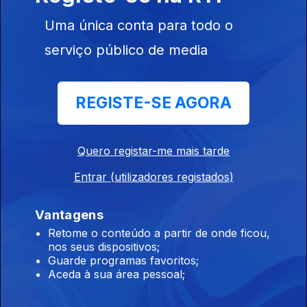
Uma única conta para todo o
Rádio Comunitária da Ribeira Brava,
serviço público de media
Ep. 185
07 nov. 2025
Walter Marcos, da Rádio Comunitária da Ribeira Brava,
REGISTE-SE AGORA
Rádio Cairo Internacional - Cairo,
Ep. 87
06 nov. 2025
Quero registar-me mais tarde
Mohamed Abid. El Kamel, Rádio Cairo Internacional
Entrar (utilizadores registados)
Vantagens
Rádio FOT Lichinga,Niassa,
Retome o conteúdo a partir de onde ficou,
Ep. 183
05 nov. 2025
nos seus dispositivos;
Dalito Luís, Rádio FOT Lichinga, Niassa, Moçambique
Guarde programas favoritos;
Aceda à sua área pessoal;
Rádio Cunene,Angola,