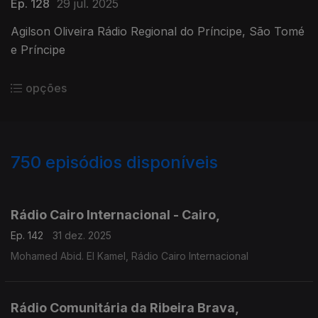
Ep. 128
29 jul. 2025
Agilson Oliveira Rádio Regional do Príncipe, São Tomé
e Príncipe
opções
750
episódios disponíveis
893330
890769
885289
880378
Rádio Cairo Internacional - Cairo,
Ep. 142
31 dez. 2025
Mohamed Abid. El Kamel, Rádio Cairo Internacional
Rádio Comunitária da Ribeira Brava,