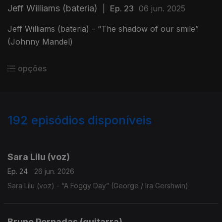
Jeff Williams (bateria)
|
Ep. 23
06 jun. 2025
Jeff Williams (bateria) - “The shadow of our smile”
(Johnny Mandel)
opções
192
episódios disponíveis
923040
897838
881264
849065
829714
803218
772428
752874
734317
716346
686918
Sara Lilu (voz)
Ep. 24
26 jun. 2026
Sara Lilu (voz) - “A Foggy Day” (George / Ira Gershwin)
Bruno Pernadas (guitarra)