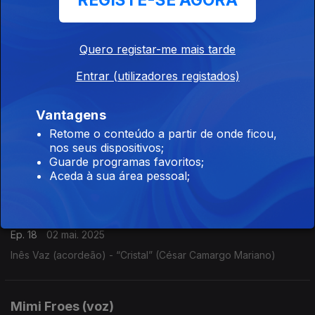
REGISTE-SE AGORA
José Soares (saxofone)
Ep. 20
16 mai. 2025
José Soares (saxofone) - “Sophisticated lady” (Duke Ellington
Quero registar-me mais tarde
/ Irving Mills / Mitchell Parish)
Entrar (utilizadores registados)
Emanuel Inácio (contrabaixo)
Vantagens
Ep. 19
09 mai. 2025
Retome o conteúdo a partir de onde ficou,
nos seus dispositivos;
Emanuel Inácio (contrabaixo) - “I thought about you” (Jimmy
Guarde programas favoritos;
Van Heusen / Johnny Mercer)
Aceda à sua área pessoal;
Inês Vaz (acordeão)
Ep. 18
02 mai. 2025
Inês Vaz (acordeão) - “Cristal” (César Camargo Mariano)
Mimi Froes (voz)