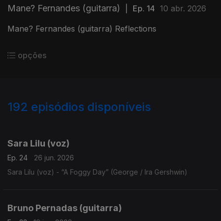
Mane? Fernandes (guitarra)
|
Ep. 14
10 abr. 2026
Mane? Fernandes (guitarra) Reflections
opções
192
episódios disponíveis
923040
897838
881264
849065
829714
803218
772428
752874
734317
716346
Sara Lilu (voz)
Ep. 24
26 jun. 2026
Sara Lilu (voz) - “A Foggy Day” (George / Ira Gershwin)
Bruno Pernadas (guitarra)