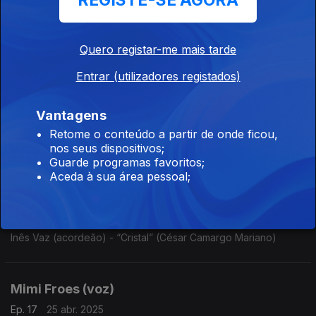
REGISTE-SE AGORA
Ep. 20
16 mai. 2025
José Soares (saxofone) - “Sophisticated lady” (Duke Ellington
/ Irving Mills / Mitchell Parish)
Quero registar-me mais tarde
Entrar (utilizadores registados)
Emanuel Inácio (contrabaixo)
Ep. 19
09 mai. 2025
Vantagens
Emanuel Inácio (contrabaixo) - “I thought about you” (Jimmy
Retome o conteúdo a partir de onde ficou,
Van Heusen / Johnny Mercer)
nos seus dispositivos;
Guarde programas favoritos;
Aceda à sua área pessoal;
Inês Vaz (acordeão)
Ep. 18
02 mai. 2025
Inês Vaz (acordeão) - “Cristal” (César Camargo Mariano)
Mimi Froes (voz)
Ep. 17
25 abr. 2025