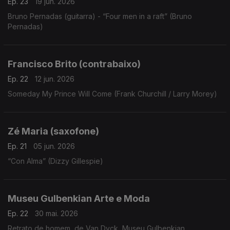
Ep. 23
19 jun. 2026
Bruno Pernadas (guitarra) - “Four men in a raft” (Bruno
Pernadas)
Francisco Brito (contrabaixo)
Ep. 22
12 jun. 2026
Someday My Prince Will Come (Frank Churchill / Larry Morey)
Zé Maria (saxofone)
Ep. 21
05 jun. 2026
“Con Alma” (Dizzy Gillespie)
Museu Gulbenkian Arte e Moda
Ep. 22
30 mai. 2026
Retrato de homem, de Van Dyck, Museu Gulbenkian