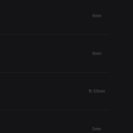
6min
6min
1h 59min
5min