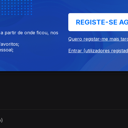
REGISTE-SE A
ou’re in love with me” (Jimmy McHugh / Clarence Gaskill)
 partir de onde ficou, nos
Quero registar-me mais tar
avoritos;
ssoal;
Entrar (utilizadores regista
Dublin)
o)