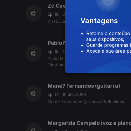
Zé Cavaco (piano)
Ep. 16
24 abr. 2026
Vantagens
Zé Cavaco (piano) - “I can´t believe that y
Retome o conteúdo a
seus dispositivos;
Pablo Marques (trompete)
Guarde programas f
Aceda à sua área pe
Ep. 15
17 abr. 2026
Pablo Marques (trompete)
“September in the Rain” (Harry Warren / Al 
Mane? Fernandes (guitarra)
Ep. 14
10 abr. 2026
Mane? Fernandes (guitarra) Reflections
Margarida Campelo (voz e pian