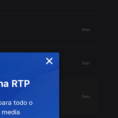
6min
×
5min
 na RTP
5min
para todo o
e media