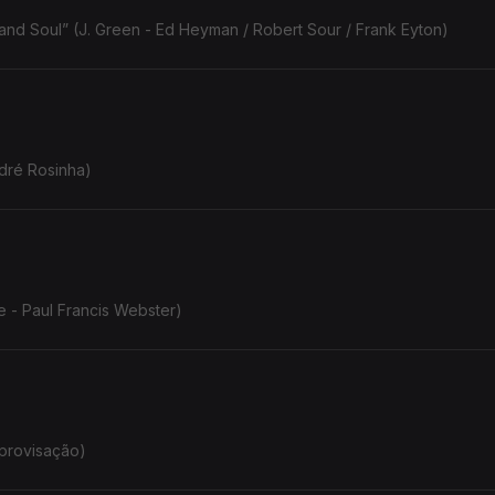
nd Soul” (J. Green - Ed Heyman / Robert Sour / Frank Eyton)
dré Rosinha)
e - Paul Francis Webster)
mprovisação)