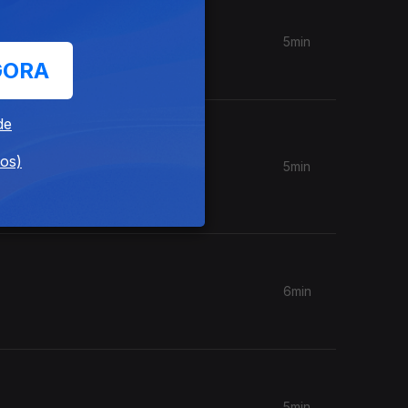
5min
GORA
de
dos)
5min
6min
5min