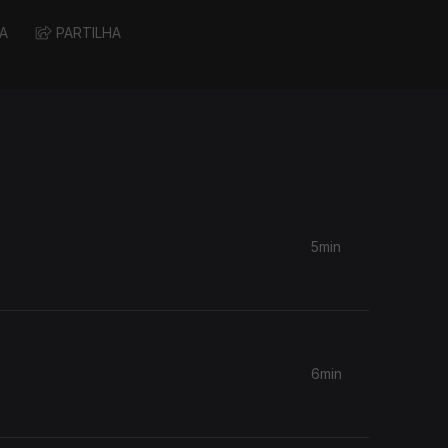
A
PARTILHA
5min
6min