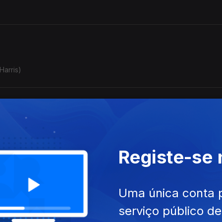
Harris)
Registe-se
Uma única conta 
erdoar” (Marcos Valle / Paulo Sérgio Valle)
serviço público d