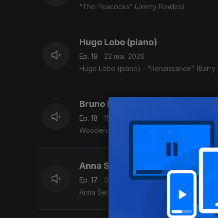
“The Peacocks” (Jimmy Rowles)
Hugo Lobo (piano)
Ep. 19
22 mai. 2026
Hugo Lobo (piano) - “Renaissance” (Barry 
Bruno Ponte (guitarra)
Ep. 18
15 mai. 2026
Wooden Strings” (Bruno Ponte)
Anna Setton (voz e guitarra)
Ep. 17
08 mai. 2026
Anna Setton (voz e guitarra) - “É preciso p