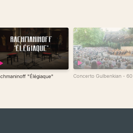
Concerto Gulbenkian - 6
chmaninoff "Élégiaque"