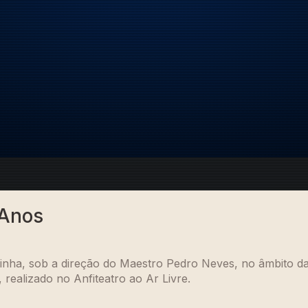
 Anos
ginha, sob a direção do Maestro Pedro Neves, no âmbito
realizado no Anfiteatro ao Ar Livre.