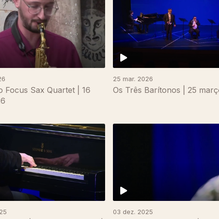
26
25 mar. 2026
 Focus Sax Quartet | 16
Os Três Barítonos | 25 mar
26
025
03 dez. 2025