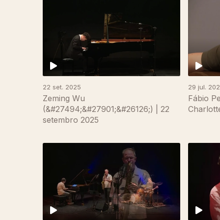
22 set. 2025
29 jul. 20
Zeming Wu
Fábio P
(&#27494;&#27901;&#26126;) | 22
Charlott
setembro 2025