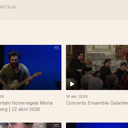
ARTILHA
026
18 abr. 2026
ntain homenageia Misha
Concerto Ensemble Galanter
rg | 22 abril 2026