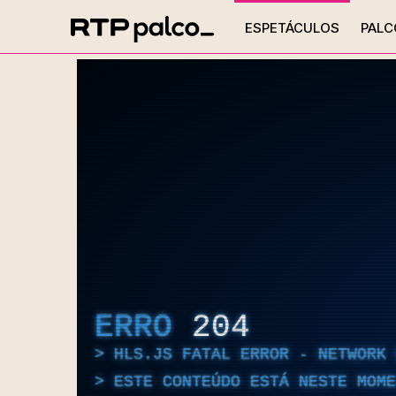
ESPETÁCULOS
PALC
ERRO
204
HLS.JS FATAL ERROR - NETWORK 
ESTE CONTEÚDO ESTÁ NESTE MOME