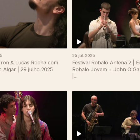
25
25 jul. 2025
eron & Lucas Rocha com
Festival Robalo Antena 2 | 
e Algar | 29 julho 2025
Robalo Jovem + John O'Gal
|...