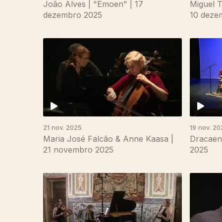
João Alves | "Ëmoen" | 17
Miguel T
dezembro 2025
10 deze
21 nov. 2025
19 nov. 20
Maria José Falcão & Anne Kaasa |
Dracaen
21 novembro 2025
2025