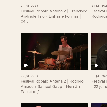
24 jul. 2025
24 jul. 20
Festival Robalo Antena 2 | Francisco
Festival
Andrade Trio - Linhas e Formas |
Rodrigue
24...
867337
22 jul. 2025
22 jul. 20
Festival Robalo Antena 2 | Rodrigo
Festival
Amado / Samuel Gapp / Hernâni
| 22 jul
Faustino /...