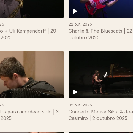
025
22 out. 2025
io + Uli Kempendorff | 29
Charlie & The Bluescats | 22
 2025
outubro 2025
025
02 out. 2025
os para acordeão solo | 3
Concerto Marisa Silva & Jo
 2025
Casimiro | 2 outubro 2025