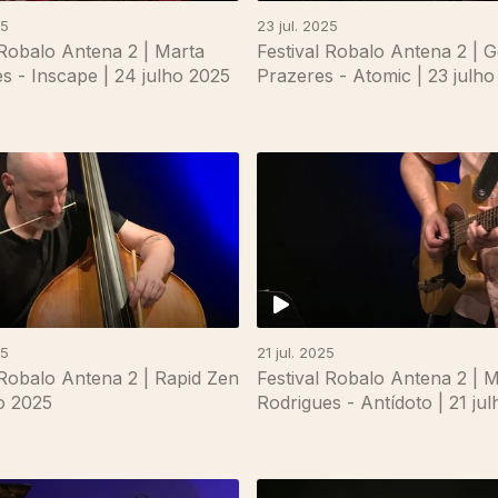
25
23 jul. 2025
 Robalo Antena 2 | Marta
Festival Robalo Antena 2 | 
s - Inscape | 24 julho 2025
Prazeres - Atomic | 23 julh
25
21 jul. 2025
 Robalo Antena 2 | Rapid Zen
Festival Robalo Antena 2 | M
ho 2025
Rodrigues - Antídoto | 21 ju