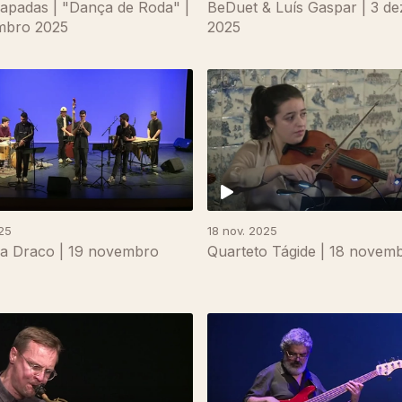
apadas | "Dança de Roda" |
BeDuet & Luís Gaspar | 3 d
mbro 2025
2025
25
18 nov. 2025
a Draco | 19 novembro
Quarteto Tágide | 18 novem