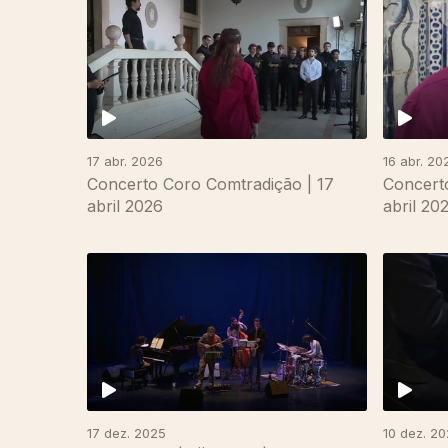
17 abr. 2026
16 abr. 20
Concerto Coro Comtradição | 17
Concerto
abril 2026
abril 20
893346
17 dez. 2025
10 dez. 2