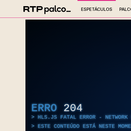
ESPETÁCULOS
PALC
ERRO
204
HLS.JS FATAL ERROR - NETWORK 
ESTE CONTEÚDO ESTÁ NESTE MOME