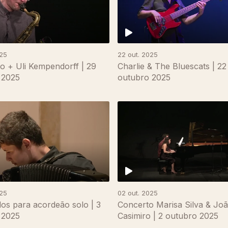
025
22 out. 2025
io + Uli Kempendorff | 29
Charlie & The Bluescats | 22
 2025
outubro 2025
025
02 out. 2025
os para acordeão solo | 3
Concerto Marisa Silva & Jo
 2025
Casimiro | 2 outubro 2025