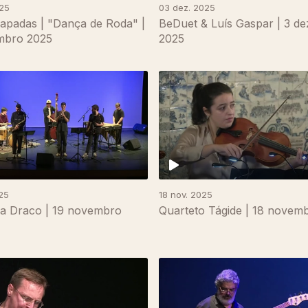
025
03 dez. 2025
apadas | "Dança de Roda" |
BeDuet & Luís Gaspar | 3 d
mbro 2025
2025
25
18 nov. 2025
a Draco | 19 novembro
Quarteto Tágide | 18 novem