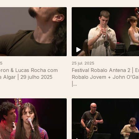
25
25 jul. 2025
eron & Lucas Rocha com
Festival Robalo Antena 2 | 
e Algar | 29 julho 2025
Robalo Jovem + John O'Gal
|...