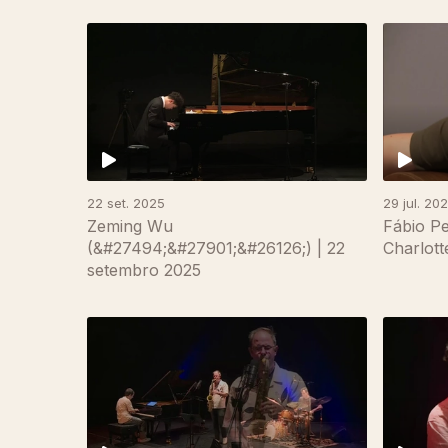
22 set. 2025
29 jul. 20
Zeming Wu
Fábio P
(&#27494;&#27901;&#26126;) | 22
Charlott
setembro 2025