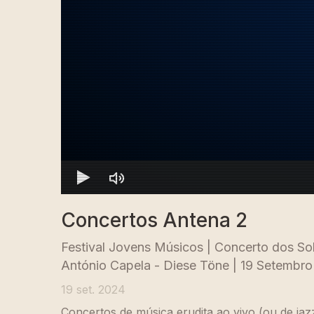
Concertos Antena 2
Festival Jovens Músicos | Concerto dos Sol
António Capela - Diese Töne | 19 Setembr
19 set. 2024
Concertos de música erudita ao vivo (ou de jaz