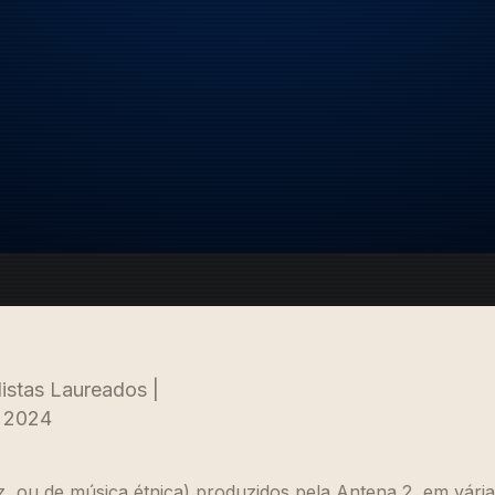
istas Laureados |
o 2024
z, ou de música étnica) produzidos pela Antena 2, em várias