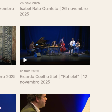
26 nov. 2025
ezembro
Isabel Rato Quinteto | 26 novembro
2025
12 nov. 2025
bro 2025
Ricardo Coelho 5tet | "Kohelet" | 12
novembro 2025