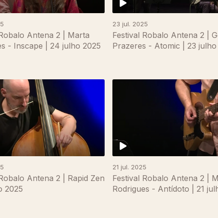
25
23 jul. 2025
 Robalo Antena 2 | Marta
Festival Robalo Antena 2 | 
s - Inscape | 24 julho 2025
Prazeres - Atomic | 23 julh
25
21 jul. 2025
 Robalo Antena 2 | Rapid Zen
Festival Robalo Antena 2 | M
ho 2025
Rodrigues - Antídoto | 21 ju