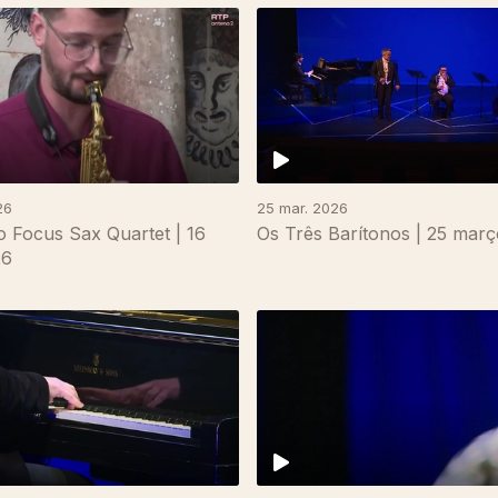
26
25 mar. 2026
 Focus Sax Quartet | 16
Os Três Barítonos | 25 mar
26