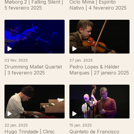
Møborg 2 | Falling Silent |
Ciclo Mima | Espírito
5 fevereiro 2025
Nativo | 4 fevereiro 2025
03 fev. 2025
27 jan. 2025
Drumming Mallet Quartet
Pedro Lopes & Hélder
| 3 fevereiro 2025
Marques | 27 janeiro 2025
22 jan. 2025
15 jan. 2025
Hugo Trindade | Clinic
Quinteto de Francisco