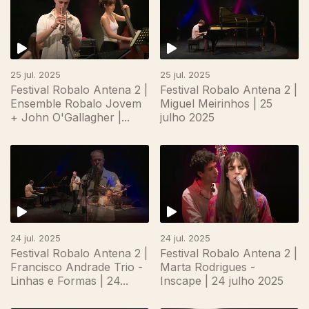
25 jul. 2025
25 jul. 2025
Festival Robalo Antena 2 |
Festival Robalo Antena 2 |
Ensemble Robalo Jovem
Miguel Meirinhos | 25
+ John O'Gallagher |...
julho 2025
24 jul. 2025
24 jul. 2025
Festival Robalo Antena 2 |
Festival Robalo Antena 2 |
Francisco Andrade Trio -
Marta Rodrigues -
Linhas e Formas | 24...
Inscape | 24 julho 2025