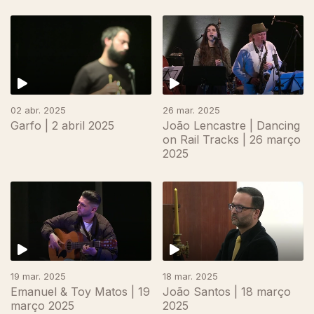
02 abr. 2025
26 mar. 2025
Garfo | 2 abril 2025
João Lencastre | Dancing
on Rail Tracks | 26 março
2025
840652
19 mar. 2025
18 mar. 2025
Emanuel & Toy Matos | 19
João Santos | 18 março
março 2025
2025