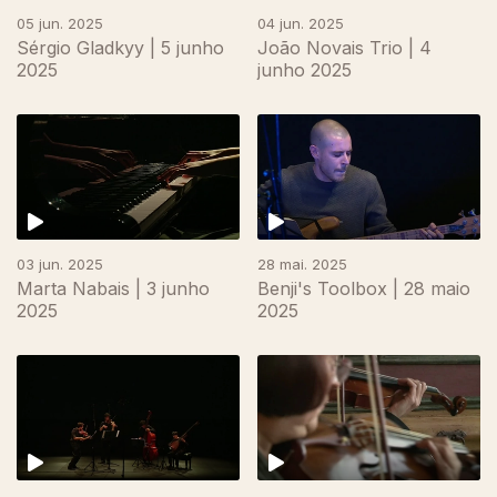
05 jun. 2025
04 jun. 2025
Sérgio Gladkyy | 5 junho
João Novais Trio | 4
2025
junho 2025
855682
03 jun. 2025
28 mai. 2025
Marta Nabais | 3 junho
Benji's Toolbox | 28 maio
2025
2025