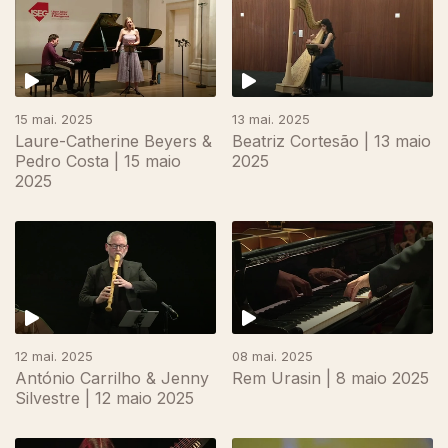
15 mai. 2025
13 mai. 2025
Laure-Catherine Beyers &
Beatriz Cortesão | 13 maio
Pedro Costa | 15 maio
2025
2025
853273
12 mai. 2025
08 mai. 2025
António Carrilho & Jenny
Rem Urasin | 8 maio 2025
Silvestre | 12 maio 2025