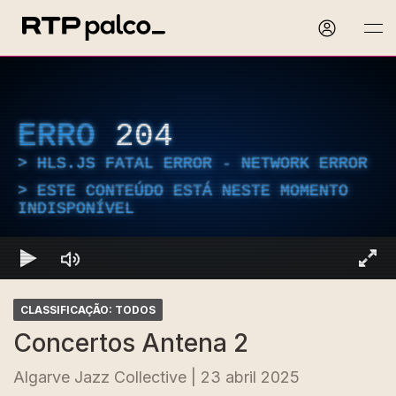
ERRO
204
HLS.JS FATAL ERROR - NETWORK ERROR
ESTE CONTEÚDO ESTÁ NESTE MOMENTO
INDISPONÍVEL
CLASSIFICAÇÃO: TODOS
Concertos Antena 2
Algarve Jazz Collective | 23 abril 2025