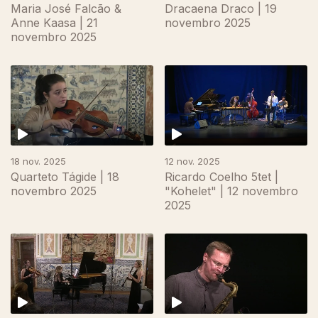
Maria José Falcão &
Dracaena Draco | 19
Anne Kaasa | 21
novembro 2025
novembro 2025
18 nov. 2025
12 nov. 2025
Quarteto Tágide | 18
Ricardo Coelho 5tet |
novembro 2025
"Kohelet" | 12 novembro
2025