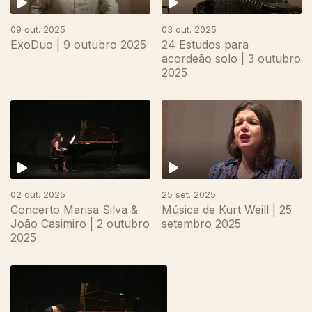
09 out. 2025
03 out. 2025
ExoDuo | 9 outubro 2025
24 Estudos para
acordeão solo | 3 outubro
2025
882579
02 out. 2025
25 set. 2025
Concerto Marisa Silva &
Música de Kurt Weill | 25
João Casimiro | 2 outubro
setembro 2025
2025