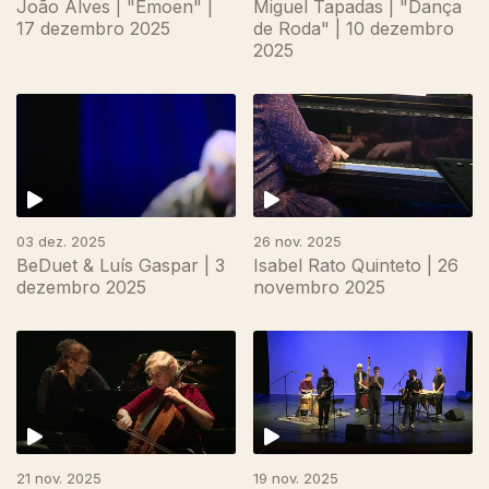
João Alves | "Ëmoen" |
Miguel Tapadas | "Dança
17 dezembro 2025
de Roda" | 10 dezembro
2025
893346
03 dez. 2025
26 nov. 2025
BeDuet & Luís Gaspar | 3
Isabel Rato Quinteto | 26
dezembro 2025
novembro 2025
21 nov. 2025
19 nov. 2025