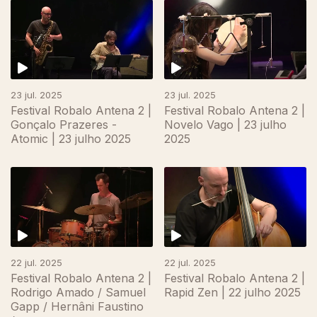
23 jul. 2025
23 jul. 2025
Festival Robalo Antena 2 |
Festival Robalo Antena 2 |
Gonçalo Prazeres -
Novelo Vago | 23 julho
Atomic | 23 julho 2025
2025
22 jul. 2025
22 jul. 2025
Festival Robalo Antena 2 |
Festival Robalo Antena 2 |
Rodrigo Amado / Samuel
Rapid Zen | 22 julho 2025
Gapp / Hernâni Faustino