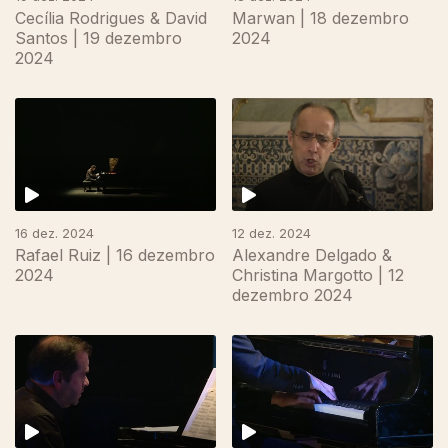
Cecília Rodrigues & David
Marwan | 18 dezembro
Santos | 19 dezembro
2024
2024
16 dez. 2024
12 dez. 2024
Rafael Ruiz | 16 dezembro
Alexandre Delgado &
2024
Christina Margotto | 12
dezembro 2024
818915