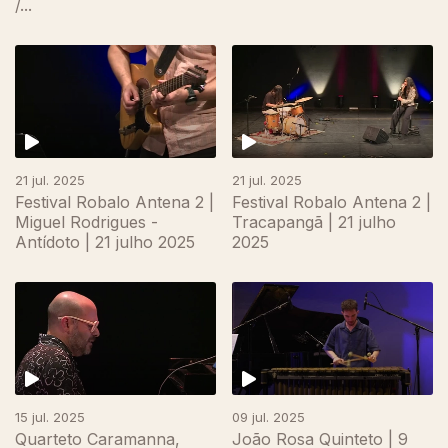
/...
867337
21 jul. 2025
21 jul. 2025
Festival Robalo Antena 2 |
Festival Robalo Antena 2 |
Miguel Rodrigues -
Tracapangã | 21 julho
Antídoto | 21 julho 2025
2025
15 jul. 2025
09 jul. 2025
Quarteto Caramanna,
João Rosa Quinteto | 9