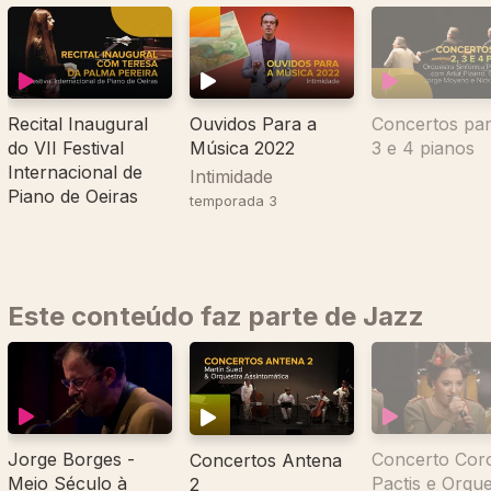
Recital Inaugural
Ouvidos Para a
Concertos par
do VII Festival
Música 2022
3 e 4 pianos
Internacional de
Intimidade
Piano de Oeiras
temporada 3
Este conteúdo faz parte de Jazz
Jorge Borges -
Concerto Cor
Concertos Antena
Meio Século à
Pactis e Orque
2