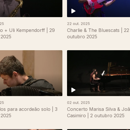
025
22 out. 2025
io + Uli Kempendorff | 29
Charlie & The Bluescats | 22
 2025
outubro 2025
025
02 out. 2025
os para acordeão solo | 3
Concerto Marisa Silva & Jo
 2025
Casimiro | 2 outubro 2025