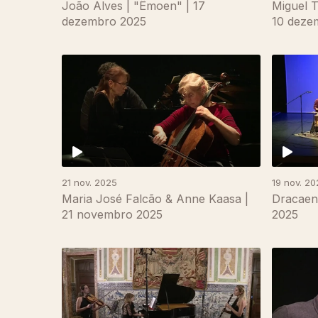
João Alves | "Ëmoen" | 17
Miguel T
dezembro 2025
10 deze
21 nov. 2025
19 nov. 20
Maria José Falcão & Anne Kaasa |
Dracaen
21 novembro 2025
2025