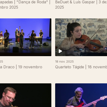
apadas | "Dança de Roda" |
BeDuet & Luís Gaspar | 3 d
mbro 2025
2025
25
18 nov. 2025
a Draco | 19 novembro
Quarteto Tágide | 18 novem