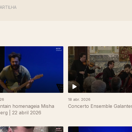
ARTILHA
026
18 abr. 2026
ntain homenageia Misha
Concerto Ensemble Galanter
rg | 22 abril 2026