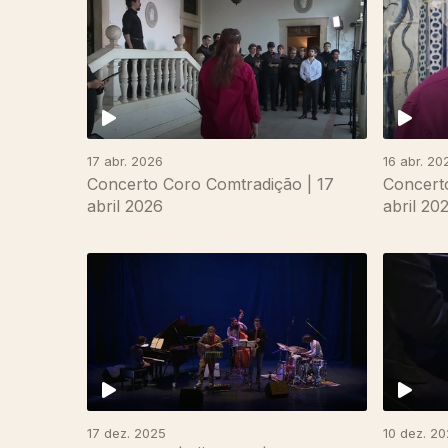
17 abr. 2026
16 abr. 20
Concerto Coro Comtradição | 17
Concerto
abril 2026
abril 20
893346
17 dez. 2025
10 dez. 2