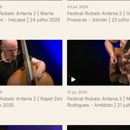
25
23 jul. 2025
 Robalo Antena 2 | Marta
Festival Robalo Antena 2 | 
s - Inscape | 24 julho 2025
Prazeres - Atomic | 23 julh
25
21 jul. 2025
 Robalo Antena 2 | Rapid Zen
Festival Robalo Antena 2 | M
ho 2025
Rodrigues - Antídoto | 21 ju