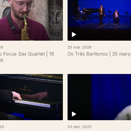
26
25 mar. 2026
 Focus Sax Quartet | 16
Os Três Barítonos | 25 mar
26
025
03 dez. 2025