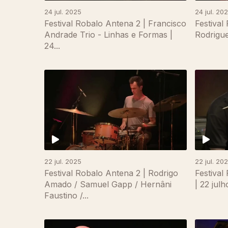
24 jul. 2025
24 jul. 20
Festival Robalo Antena 2 | Francisco
Festival
Andrade Trio - Linhas e Formas |
Rodrigue
24...
867337
22 jul. 2025
22 jul. 20
Festival Robalo Antena 2 | Rodrigo
Festival
Amado / Samuel Gapp / Hernâni
| 22 jul
Faustino /...