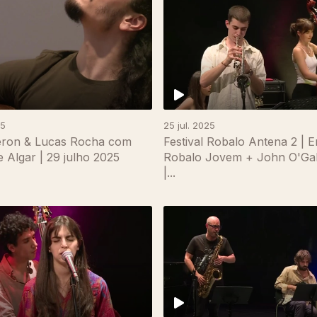
25
25 jul. 2025
eron & Lucas Rocha com
Festival Robalo Antena 2 | 
e Algar | 29 julho 2025
Robalo Jovem + John O'Gal
|...