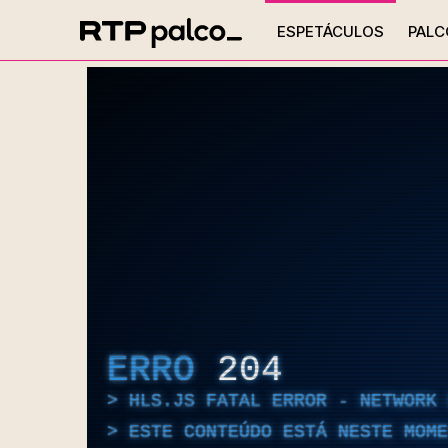
ESPETÁCULOS
PALC
ERRO
204
HLS.JS FATAL ERROR - NETWORK 
ESTE CONTEÚDO ESTÁ NESTE MOME