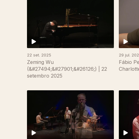
22 set. 2025
29 jul. 20
Zeming Wu
Fábio P
(&#27494;&#27901;&#26126;) | 22
Charlott
setembro 2025