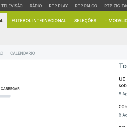
TELEVISÃO
RÁDIO
RTP PLAY
RTP PALCO
RTP ZIG ZA
AL
FUTEBOL INTERNACIONAL
SELEÇÕES
+ MODALI
l Nacional | 1ª Liga Fe
ÃO
CALENDÁRIO
To
UE 
sob
 CARREGAR
8 Ag
00h
8 Ag