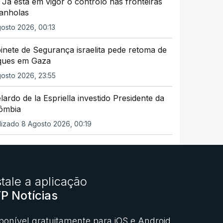
 Já está em vigor o controlo nas fronteiras
anholas
osto 2026, 00:13
inete de Segurança israelita pede retoma de
ques em Gaza
osto 2026, 23:55
lardo de la Espriella investido Presidente da
ômbia
lizado 8 Agosto 2026, 00:19
stale a aplicação
P Notícias
ponível gratuitamente para iOS e Android