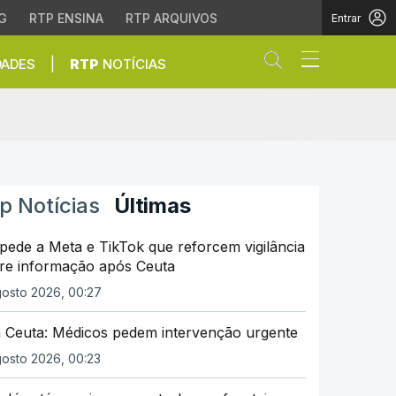
G
RTP ENSINA
RTP ARQUIVOS
Entrar
Abrir campo de
|
DADES
RTP
NOTÍCIAS
minina | Desporto | RTP 
p Notícias
Últimas
pede a Meta e TikTok que reforcem vigilância
re informação após Ceuta
osto 2026, 00:27
 Ceuta: Médicos pedem intervenção urgente
osto 2026, 00:23