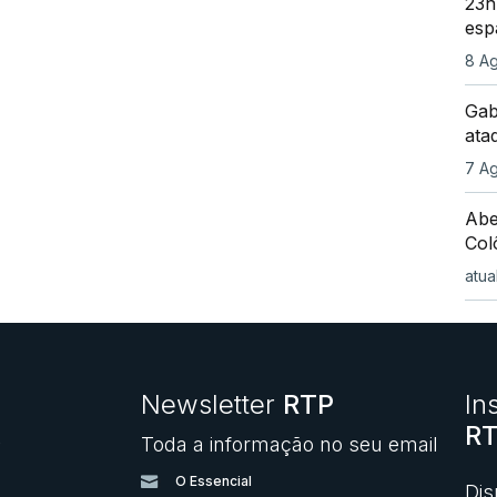
23h
esp
8 Ag
Gab
ata
7 Ag
Abe
Col
atua
Newsletter
RTP
In
RT
Toda a informação no seu email
O
O Essencial
Dis