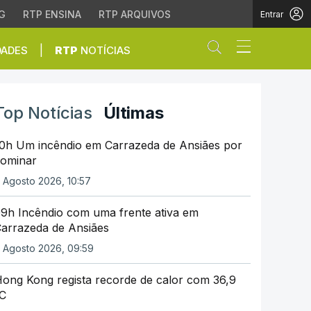
G
RTP ENSINA
RTP ARQUIVOS
Entrar
Abrir campo de
|
DADES
RTP
NOTÍCIAS
Top Notícias
Últimas
0h Um incêndio em Carrazeda de Ansiães por
ominar
 Agosto 2026, 10:57
9h Incêndio com uma frente ativa em
arrazeda de Ansiães
 Agosto 2026, 09:59
ong Kong regista recorde de calor com 36,9
C