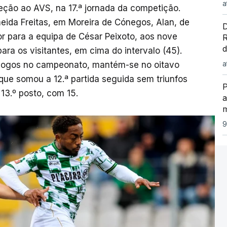
a
eção ao AVS, na 17.ª jornada da competição.
ida Freitas, em Moreira de Cónegos, Alan, de
D
r para a equipa de César Peixoto, aos nove
R
d
ra os visitantes, em cima do intervalo (45).
a
 jogos no campeonato, mantém-se no oitavo
ue somou a 12.ª partida seguida sem triunfos
P
13.º posto, com 15.
a
9