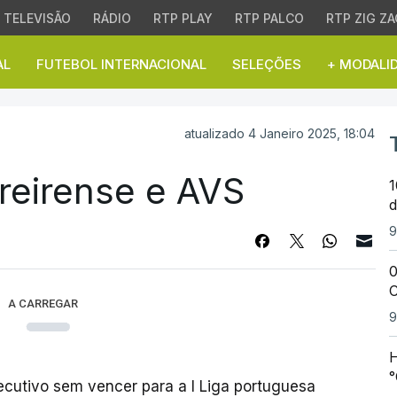
TELEVISÃO
RÁDIO
RTP PLAY
RTP PALCO
RTP ZIG ZA
AL
FUTEBOL INTERNACIONAL
SELEÇÕES
+ MODALI
irense e AVS
atualizado 4 Janeiro 2025, 18:04
reirense e AVS
1
d
9
0
C
A CARREGAR
9
H
°
cutivo sem vencer para a I Liga portuguesa