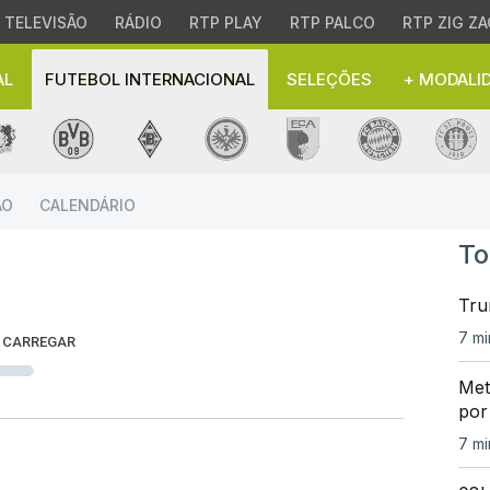
TELEVISÃO
RÁDIO
RTP PLAY
RTP PALCO
RTP ZIG ZA
AL
FUTEBOL INTERNACIONAL
SELEÇÕES
+ MODALI
ebol Internacional | Li
ÃO
CALENDÁRIO
To
Tru
7 mi
 CARREGAR
Met
por
7 mi