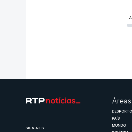
A
Áreas
DESPORT
PAÍS
MUNDO
SIGA-NOS