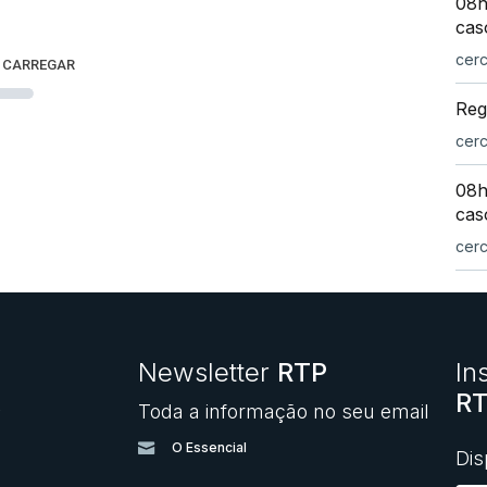
08h
cas
cer
 CARREGAR
Reg
cer
08h
cas
cer
Newsletter
RTP
In
RT
Toda a informação no seu email
O
O Essencial
Dis