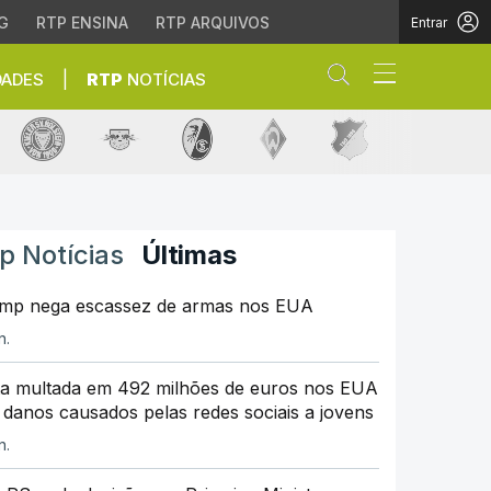
G
RTP ENSINA
RTP ARQUIVOS
Entrar
Abrir campo de
|
DADES
RTP
NOTÍCIAS
ga Alemã | Desporto | RT
p Notícias
Últimas
mp nega escassez de armas nos EUA
n.
a multada em 492 milhões de euros nos EUA
 danos causados pelas redes sociais a jovens
n.