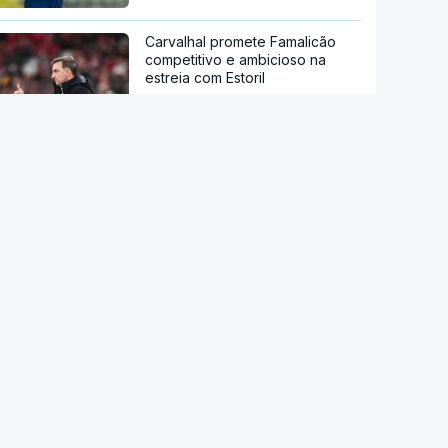
Carvalhal promete Famalicão
competitivo e ambicioso na
estreia com Estoril
Infantino pede desculpa por
erros, mas mantém presidência
da FIFA
Salah aclamado por milhares de
adeptos do Trabzonspor
Vozinha recebido por multidão
no estádio do Colo Colo
Benfica abre `fan zone` da Luz