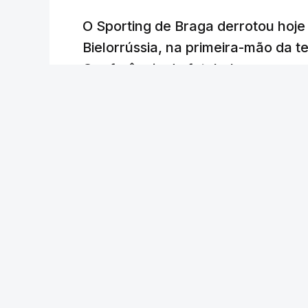
O Sporting de Braga derrotou hoj
Bielorrússia, na primeira-mão da te
Conferência de futebol, com um gol
Lusa
/
6 Agosto 2026, 22:03