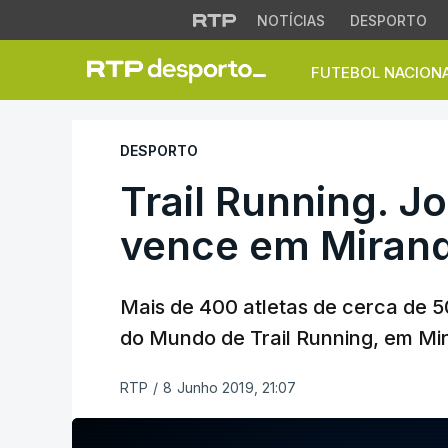
NOTÍCIAS
DESPORTO
FUTEBOL NACION
Trail Running. Jo
DESPORTO
Trail Running. J
vence em Miran
Mais de 400 atletas de cerca de 
do Mundo de Trail Running, em Mi
RTP
/
8 Junho 2019, 21:07