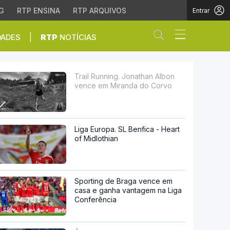
G
RTP ENSINA
RTP ARQUIVOS
Entrar
Abrir campo de
|
DADES
RTP
NOTÍCIAS
Miranda do Corvo
Trail Running. Jonathan Albon
vence em Miranda do Corvo
Liga Europa. SL Benfica - Heart
of Midlothian
Sporting de Braga vence em
casa e ganha vantagem na Liga
Conferência