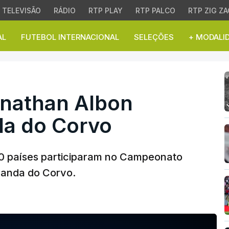
TELEVISÃO
RÁDIO
RTP PLAY
RTP PALCO
RTP ZIG ZA
AL
FUTEBOL INTERNACIONAL
SELEÇÕES
+ MODALI
nathan Albon vence em 
onathan Albon
da do Corvo
50 países participaram no Campeonato
randa do Corvo.