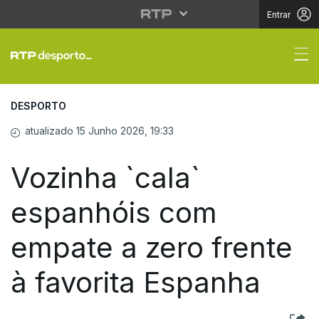
Entrar
Vozinha `cala` espanhó
DESPORTO
atualizado 15 Junho 2026, 19:33
Vozinha `cala`
espanhóis com
empate a zero frente
à favorita Espanha