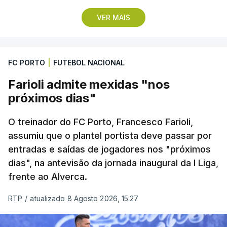
com o Académico de Viseu.
VER MAIS
O Benfica recebe os beirões no domingo, em
partida da primeira jornada da I Liga portuguesa de
FC PORTO
|
FUTEBOL NACIONAL
futebol com início previsto para as 20:30, no
Estádio da Luz, que será disputada à porta fechada
Farioli admite mexidas "nos
por decisão da Autoridade para a Prevenção e o
próximos dias"
Combate à Violência no Desporto (APCVD).
O treinador do FC Porto, Francesco Farioli,
O clube da Luz foi sancionado devido à utilização
assumiu que o plantel portista deve passar por
entradas e saídas de jogadores nos "próximos
de artefactos pirotécnicos por parte de adeptos em
dias", na antevisão da jornada inaugural da I Liga,
cinco partidas em 2022/23, condenação
frente ao Alverca.
confirmada no início de julho pelo Tribunal da
Relação.
RTP
/
atualizado 8 Agosto 2026, 15:27
Mas, para Marco Silva, “só faz sentido jogar