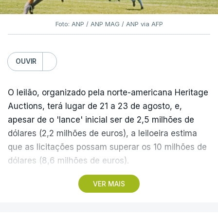
Foto: ANP / ANP MAG / ANP via AFP
OUVIR
O leilão, organizado pela norte-americana Heritage
Auctions, terá lugar de 21 a 23 de agosto, e,
apesar de o 'lance' inicial ser de 2,5 milhões de
dólares (2,2 milhões de euros), a leiloeira estima
que as licitações possam superar os 10 milhões de
dólares (8,6 milhões de euros).
VER MAIS
A camisola utilizada pelo astro argentino durante
este jogo dos quartos de final do Mundial1986,
ganho por 2-1 pela sua seleção a 22 de junho de