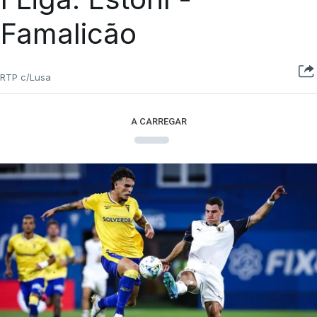
Famalicão
RTP c/Lusa
A CARREGAR