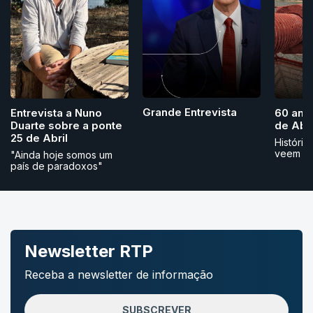
Grande Entrevista
Entrevista a Nuno
60 ano
Duarte sobre a ponte
de Abri
25 de Abril
História
veem
"Ainda hoje somos um
país de paradoxos"
Newsletter RTP
Receba a newsletter de informação
SUBSCREVER