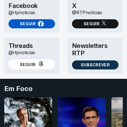
Facebook
X
@rtpnoticias
@RTPnotícias
SEGUIR
SEGUIR
NO FACEBOOK
NO X (TWITTER)
Threads
Newsletters
RTP
@rtpnoticias
SEGUIR
SUBSCREVER
NO THREADS
AS NEWSLETTERS RTP
Em Foco