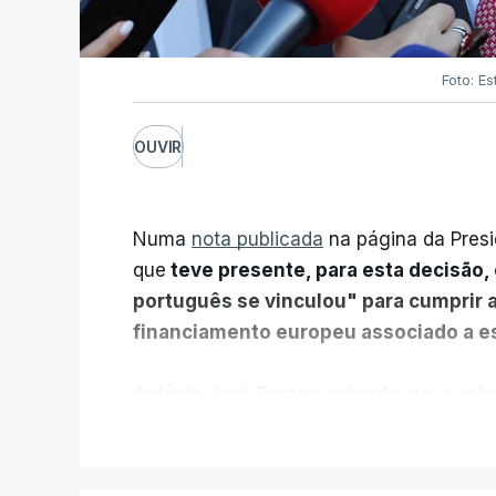
Foto: Es
OUVIR
Numa
nota publicada
na página da Presi
que
teve presente, para esta decisão, 
português se vinculou" para cumprir 
financiamento europeu associado a es
António José Seguro entende que a refo
pretende "tornar o sistema mais simples,
V
"Sempre que seja possível reduzir burocr