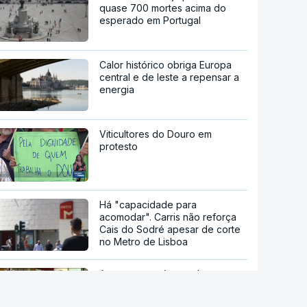
quase 700 mortes acima do
esperado em Portugal
Calor histórico obriga Europa
central e de leste a repensar a
energia
Viticultores do Douro em
protesto
Há "capacidade para
acomodar". Carris não reforça
Cais do Sodré apesar de corte
no Metro de Lisboa
Aumentou o número de pessoas
a receber apoio alimentar da
AMI