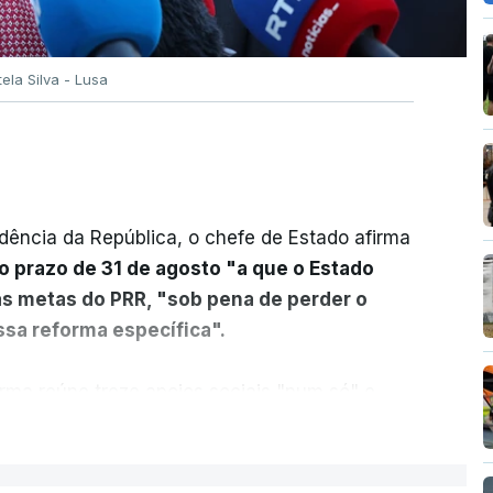
tela Silva - Lusa
dência da República, o chefe de Estado afirma
o prazo de 31 de agosto "a que o Estado
as metas do PRR, "sob pena de perder o
sa reforma específica".
rma reúne treze apoios sociais "num só" e
 mais justo e transparente".
ER MAIS
acias, eliminar sobreposições e garantir que