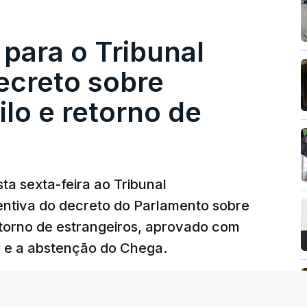
a, estaremos a dar um passo na direção
lica.
 para o Tribunal
ecreto sobre
rejudicado"
lo e retorno de
guns avisos:
uma reforma desta dimensão
roteção das pessoas" e "nenhum processo
a diminuição da proteção social".
ta sexta-feira ao Tribunal
ventiva do decreto do Parlamento sobre
rá assegurar que "ninguém é prejudicado
etorno de estrangeiros, aprovado com
"
, dando especial atenção a quem vive em
P e a abstenção do Chega.
as famílias de menores rendimentos, os idosos