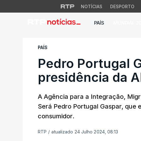
NOTÍCIAS
DESPORTO
PAÍS
MUNDIAL 2
Pedro Portugal Ga
PAÍS
Pedro Portugal 
presidência da 
A Agência para a Integração, Migra
Será Pedro Portugal Gaspar, que e
consumidor.
RTP
/
atualizado 24 Julho 2024, 08:13