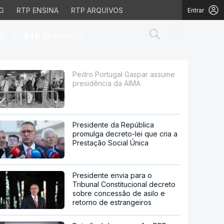
G
RTP ENSINA
RTP ARQUIVOS
Entrar
Abrir campo de
|
S
RTP
DESPORTO
ia da AIMA
Pedro Portugal Gaspar assume
presidência da AIMA
Presidente da República
promulga decreto-lei que cria a
Prestação Social Única
Presidente envia para o
Tribunal Constitucional decreto
sobre concessão de asilo e
retorno de estrangeiros