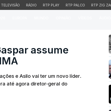
TELEVISÃO
RÁDIO
RTP PLAY
RTP PALCO
RTP ZIG ZA
026
EUROPA
MUNDO
OPINIÃO
VÍDEOS
ÁUDIO
spar assume presidênc
Gaspar assume
AIMA
ções e Asilo vai ter um novo líder.
ra até agora diretor-geral do