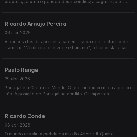
preparação para o período dos incêndios; a segurança e a
criminalidade no país. Temas para a entrevista ao Ministro da
Administração Interna, Luís Neves, na Grande Entrevista com
Vitor Gonçalves.
Ricardo Araújo Pereira
06 mai. 2026
A poucos dias da apresentação em Lisboa do espetáculo de
stand-up "Verificando se você é humano", o humorista Ricardo
Araújo Pereira vem à Grande Entrevista com Vítor Gonçalves
Paulo Rangel
29 abr. 2026
Portugal e a Guerra no Mundo. O que mudou com o ataque ao
Irão. A posição de Portugal no conflito. Os impactos
económicos e políticos da guerra. O Ministro de Estado e dos
Negócios Estrangeiros, Paulo Rangel, na Grande Entrevista
com Vítor Gonçalves.
Ricardo Conde
08 abr. 2026
O mundo assistiu à partida da missão Artemis II. Quatro