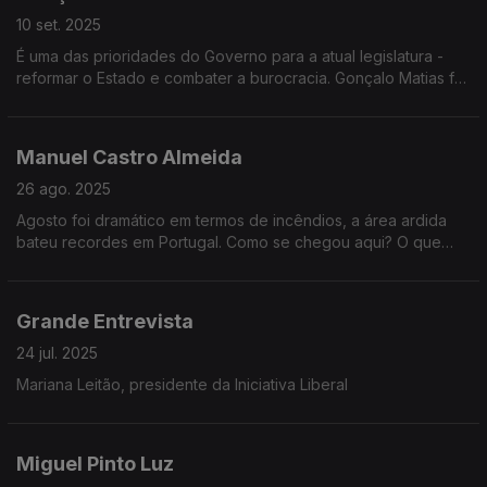
10 set. 2025
É uma das prioridades do Governo para a atual legislatura -
reformar o Estado e combater a burocracia. Gonçalo Matias foi
o homem escolhido para essa missão. Ele é o convidado de
Vitor Gonçalves na Grande Entrevista.
Manuel Castro Almeida
26 ago. 2025
Agosto foi dramático em termos de incêndios, a área ardida
bateu recordes em Portugal. Como se chegou aqui? O que
falhou na prevenção e no combate e como é que o Governo
vai responder aos portugueses que perderam tudo
Grande Entrevista
24 jul. 2025
Mariana Leitão, presidente da Iniciativa Liberal
Miguel Pinto Luz