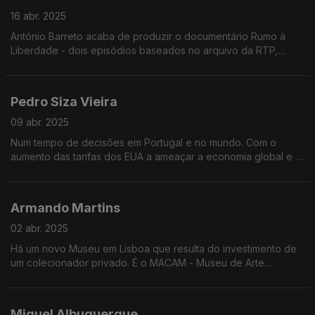
16 abr. 2025
António Barreto acaba de produzir o documentário Rumo à
Liberdade - dois episódios baseados no arquivo da RTP,
sobre o caminho para a revolução de abril e os primeiros anos
após o 25 de abril.
Pedro Siza Vieira
09 abr. 2025
Num tempo de decisões em Portugal e no mundo. Com o
aumento das tarifas dos EUA a ameaçar a economia global e o
cenário de instabilidade política como possível após as
legislativas, a opinião de Pedro Siza Vieira
Armando Martins
02 abr. 2025
Há um novo Museu em Lisboa que resulta do investimento de
um colecionador privado. É o MACAM - Museu de Arte
Contemporânea de Lisboa Armando Martins.
Miguel Albuquerque