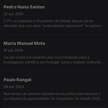
Pedro Nuno Santos
23 out. 2024
O PS vai viabilizar o Orçamento do Estado depois de ter
afirmado que isso seria "praticamente impossível". As razões
da decisão, o futuro papel do PS na oposição e a avaliação
dos primeiros seis meses do governo da AD
Maria Manuel Mota
16 out. 2024
Vai ser criada brevemente uma nova fundação para a
investigação científica em Portugal. Junta o Instituto Gulbenkian
de Ciência e o Instituto de Medicina Molecular.
Paulo Rangel
09 out. 2024
Num tempo de enorme turbulência na política internacional e
na véspera da apresentação do Orçamento do Estado 2025, o
Ministro de Estado e dos Negócios Estrageiros, Paulo Rangel,