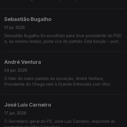
estratégia tem o Livre para os próximos anos? E como
pretende afirmar-se num sistema político cada vez mais
fragmentado? Rui Tavares está hoje na Grande Entrevista.
Sebastião Bugalho
01 jul. 2026
Sebastião Bugalho foi escolhido para Vice-presidente do PSD
e, ao mesmo tempo, porta voz do partido. Esta função – porta
voz do partido, vai-lhe dar uma visibilidade maior e torná-lo um
dos protagonistas da política portuguesa.
André Ventura
24 jun. 2026
O líder do maior partido da oposição, André Ventura,
Presidente do Chega vem à Grande Entrevista com Vítor
Gonçalves
José Luís Carneiro
17 jun. 2026
O Secretário-geral do PS, José Luís Carneiro, responde às
perguntas de Vítor Gonçalves