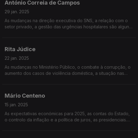
António Correia de Campos
29 jan. 2025
As mudanças na direção executiva do SNS, a relação com o
setor privado, a gestão das urgências hospitalares são alguns
dos tópicos para a entrevista de Vítor Gonçalves ao antigo
ministro da saúde do PS, Correia de Campos
Rita Júdice
22 jan. 2025
As mudanças no Ministério Público, o combate à corrupção, o
aumento dos casos de violência doméstica, a situação nas
prisões. Quais são as respostas do Governo para as grandes
questões da justiça em Portugal?
Mário Centeno
15 jan. 2025
As expectativas económicas para 2025, as contas do Estado,
o controlo da inflação e a política de juros, as presidenciais.
Mário Centeno na Grande Entrevista com Vitor Gonçalves.