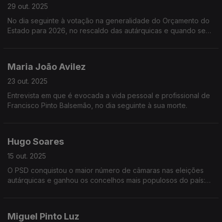
29 out. 2025
No dia seguinte à votação na generalidade do Orçamento do
Estado para 2026, no rescaldo das autárquicas e quando se
intensifica a campanha presidencial, o Secretário-Geral do PS
vem à Grande Entrevista com Vitor Gonçalve
Maria João Avilez
23 out. 2025
Entrevista em que é evocada a vida pessoal e profissional de
Francisco Pinto Balsemão, no dia seguinte à sua morte.
Hugo Soares
15 out. 2025
O PSD conquistou o maior número de câmaras nas eleições
autárquicas e ganhou os concelhos mais populosos do país:
Lisboa, Porto, Gaia e Sintra.
Miguel Pinto Luz