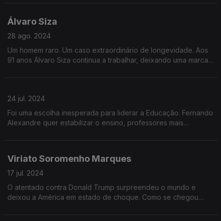
como candidato às próximas eleições presidenciais.
Álvaro Siza
28 ago. 2024
Um homem raro. Um caso extraordinário de longevidade. Aos
91 anos Álvaro Siza continua a trabalhar, deixando uma marca
notável na arquitetura portuguesa e mundial. O mundo, os
projetos e o futuro
24 jul. 2024
Foi uma escolha inesperada para liderar a Educação. Fernando
Alexandre quer estabilizar o ensino, professores mais
motivados e um novo modelo de avaliação. Mas qual é a sua
visão para a educação ê ciência?
Viriato Soromenho Marques
17 jul. 2024
O atentado contra Donald Trump surpreendeu o mundo e
deixou a América em estado de choque. Como se chegou
aqui? O que explica este grau de violência e polarização na
política americana?