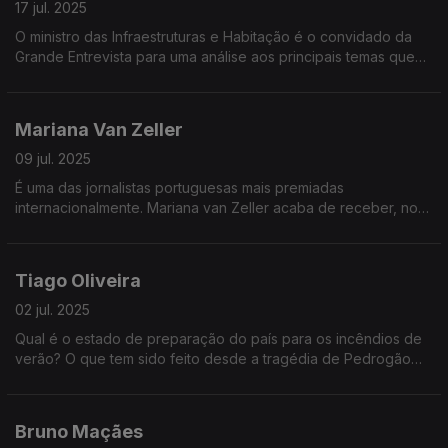
17 jul. 2025
O ministro das Infraestruturas e Habitação é o convidado da
Grande Entrevista para uma análise aos principais temas que
marcam a atualidade política nacional
Mariana Van Zeller
09 jul. 2025
É uma das jornalistas portuguesas mais premiadas
internacionalmente. Mariana van Zeller acaba de receber, nos
Estados Unidos, 4 Emmys pelo seu trabalho de investigação na
série intitulada Na Rota do Tráfico
Tiago Oliveira
02 jul. 2025
Qual é o estado de preparação do país para os incêndios de
verão? O que tem sido feito desde a tragédia de Pedrogão
para combater e prevenir os grandes incêndios? O que mudou
no país para minimizar o impacto dos fogos?
Bruno Maçães