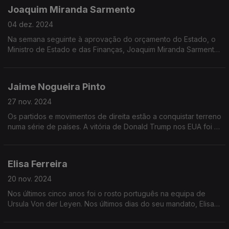
Joaquim Miranda Sarmento
04 dez. 2024
Na semana seguinte à aprovação do orçamento do Estado, o
Ministro de Estado e das Finanças, Joaquim Miranda Sarmento
é o convidado de Vitor Gonçalves na Grande Entrevista.
Jaime Nogueira Pinto
27 nov. 2024
Os partidos e movimentos de direita estão a conquistar terreno
numa série de países. A vitória de Donald Trump nos EUA foi o
último exemplo. Mas de que falamos quando falamos de
direita?
Elisa Ferreira
20 nov. 2024
Nos últimos cinco anos foi o rosto português na equipa de
Ursula Von der Leyen. Nos últimos dias do seu mandato, Elisa
ferreira vem explicar que marca deixou na pasta da Coesão e
Reformas