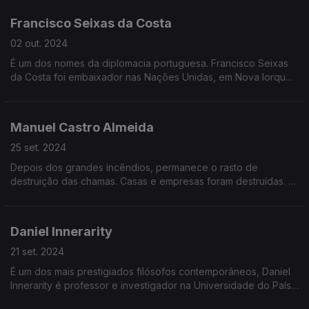
na Grande Entrevista com Vitor Gonçalves
Francisco Seixas da Costa
02 out. 2024
É um dos nomes da diplomacia portuguesa. Francisco Seixas
da Costa foi embaixador nas Nações Unidas, em Nova Iorque,
esteve na OSCE, no Brasil e na Unesco.
Manuel Castro Almeida
25 set. 2024
Depois dos grandes incêndios, permanece o rasto de
destruição das chamas. Casas e empresas foram destruídas. É
tempo de fazer contas. A questão urgente agora é perceber
como é que o poder político vai apoiar as vítimas?
Daniel Innerarity
21 set. 2024
É um dos mais prestigiados filósofos contemporâneos, Daniel
Innerarity é professor e investigador na Universidade do País
Basco, e tem a cátedra de Inteligência Artificial e Democracia