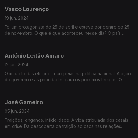
alternativa à esquerda.
Vasco Lourenço
19 jun. 2024
Foi um protagonista do 25 de abril e esteve por dentro do 25
de novembro. O que é que aconteceu nesse dia? O país
esteve a beira da guerra civil? Quem estava de cada lado da
barricada?
António Leitão Amaro
12 jun. 2024
O impacto das eleições europeias na política nacional. A ação
do governo e as prioridades para os próximos tempos. O
diálogo e o confronto político à esquerda e à direita.
José Gameiro
05 jun. 2024
Traições, enganos, infidelidade. A vida atribulada dos casais
em crise. Da descoberta da traição ao caos nas relações.