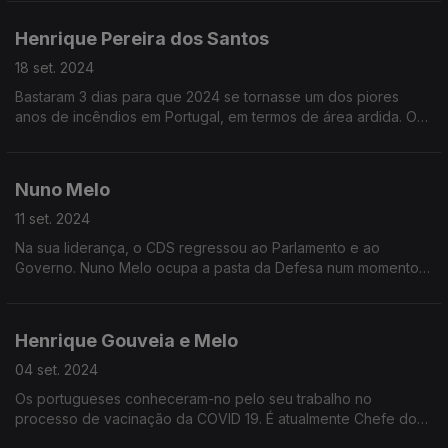
no Instituto Europeu de Florença
Henrique Pereira dos Santos
18 set. 2024
Bastaram 3 dias para que 2024 se tornasse um dos piores
anos de incêndios em Portugal, em termos de área ardida. O
fogo dos últimos dias revelou um país vulnerável, apesar das
lições aprendidas na catástrofe de 2017
Nuno Melo
11 set. 2024
Na sua liderança, o CDS regressou ao Parlamento e ao
Governo. Nuno Melo ocupa a pasta da Defesa num momento
de guerra na Europa. Os investimentos na Defesa e os
desafios do partido mais pequeno do governo
Henrique Gouveia e Melo
04 set. 2024
Os portugueses conheceram-no pelo seu trabalho no
processo de vacinação da COVID 19. É atualmente Chefe do
Estado Maior da Armada, mas o seu nome tem sido apontado