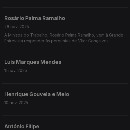
DCIAP, Rui Cardoso, vem à Grande Entrevista com Vítor
Gonçalves
Rosário Palma Ramalho
26 nov. 2025
A Ministra do Trabalho, Rosário Palma Ramalho, vem à Grande
Entrevista responder às perguntas de Vítor Gonçalves
enquanto decorre a negociação com os sindicatos sobre as
alterações à Lei Laboral
Luís Marques Mendes
11 nov. 2025
Henrique Gouveia e Melo
10 nov. 2025
António Filipe