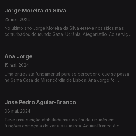
Jorge Moreira da Silva
29 mai. 2024
No último ano Jorge Moreira da Silva esteve nos sítios mais
conturbados do mundo:Gaza, Ucrânia, Afeganistão. Ao serviço
das Nações Unidas testemunhou a destruição,o sofrimento e
os desafios que se colocam à sobrevivência
Ana Jorge
15 mai. 2024
Uma entrevista fundamental para se perceber o que se passa
na Santa Casa da Misericórdia de Lisboa. Ana Jorge foi
afastada pelo governo, acusada de negligência e
incapacidade na gestão da instituição. Mas a provedora
recusa as críticas e está empenhada em mostrar que foi vítima
José Pedro Aguiar-Branco
de saneamento político.
08 mai. 2024
Teve uma eleição atribulada mas ao fim de um mês em
funções começa a deixar a sua marca. Aguiar-Branco é o
Presidente da Assembleia da República. A sua visão sobre o