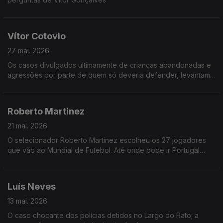
Vítor Cotovio
27 mai. 2026
Os casos divulgados ultimamente de crianças abandonadas e
agressões por parte de quem só deveria defender, levantam
perguntas difíceis: o que acontece na mente e no cérebro de
quem cruza limites tão básicos de humanidade?
Roberto Martinez
21 mai. 2026
O selecionador Roberto Martinez escolheu os 27 jogadores
que vão ao Mundial de Futebol. Até onde pode ir Portugal
nesta competição? Como juntar alguns dos melhores
jogadores do mundo e criar uma equipa vencedora?
Luís Neves
13 mai. 2026
O caso chocante dos polícias detidos no Largo do Rato; a