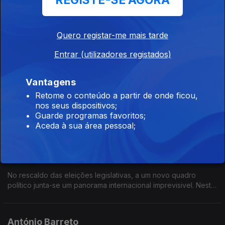
REGISTE-SE AGORA
04 jun. 2025
As eleições de 18 de maio tornaram o Chega o segundo
partido no Parlamento. É um crescimento notável de um partido
Quero registar-me mais tarde
que há apenas 6 anos passou de um para 60 deputados. O
que vai fazer com esta força obtida nas urnas?
Entrar (utilizadores registados)
José Luís Carneiro
Vantagens
28 mai. 2025
Retome o conteúdo a partir de onde ficou,
Os resultados eleitorais do PS provocaram a demissão do líder
nos seus dispositivos;
do partido e a abertura de uma corrida a liderança. José Luís
Guarde programas favoritos;
Carneiro foi o primeiro a apresentar-se e deverá ser o
Aceda à sua área pessoal;
sucessor de Pedro Nuno Santos
Joaquim Miranda Sarmento
21 mai. 2025
No rescaldo das eleições legislativas, a um novo quadro
político junta-se um panorama internacional imprevisivel. Neste
contexto, qual vai ser o rumo da governação AD?
António Barreto