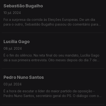
Sebastião Bugalho
10 jul. 2024
Foi a surpresa da corrida às Eleições Europeias. De um dia
para o outro, Sebastião Bugalho passou do comentário para
entrar na política. O cabeça de lista da AD, prepara-se agora
para o dia-a-dia do Parlamento Europeu
Lucília Gago
08 jul. 2024
É o fim do silêncio. Na reta final do seu mandato, Lucília Gago
dá a sua primeira entrevista. Oito meses depois do dia 7 de
Novembro, a Procuradora-Geral explica a sua visão do que
esteve em causa e responde a algumas das questões mais
controversas do seu mandato
Pedro Nuno Santos
03 jul. 2024
É a hora de escutar o líder do maior partido da oposição -
Pedro Nuno Santos, secretário geral do PS. O diálogo com o
Governo, as propostas no Parlamento, a disponibilidade para
viabilizar o próximo Orçamento do Estado, o caminho para uma