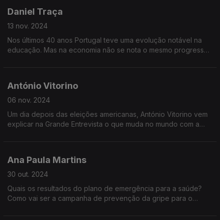
Daniel Traça
13 nov. 2024
Nos últimos 40 anos Portugal teve uma evolução notável na
educação. Mas na economia não se nota o mesmo progresso.
Porque é que Portugal não tira partido do talento que
consegue criar?
António Vitorino
06 nov. 2024
Um dia depois das eleições americanas, António Vitorino vem
explicar na Grande Entrevista o que muda no mundo com a
escolha de um novo Presidente dos Estados Unidos
Ana Paula Martins
30 out. 2024
Quais os resultados do plano de emergência para a saúde?
Como vai ser a campanha de prevenção da gripe para o
Inverno? O que vai mudar na organização da saúde em
Portugal? Qual o papel do SNS e do setor privado?