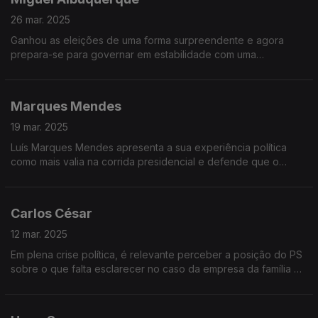
26 mar. 2025
Ganhou as eleições de uma forma surpreendente e agora
prepara-se para governar em estabilidade com uma
coligação, em princípio com o CDS. Miguel Albuquerque
reforça a sua posição no poder
Marques Mendes
19 mar. 2025
Luís Marques Mendes apresenta a sua experiência política
como mais valia na corrida presidencial e defende que o
papel do Presidente é fazer pontes entre os diferentes
quadrantes políticos
Carlos César
12 mar. 2025
Em plena crise política, é relevante perceber a posição do PS
sobre o que falta esclarecer no caso da empresa da família do
Primeiro-ministro e qual será a estratégia do PS em caso de
novas eleições