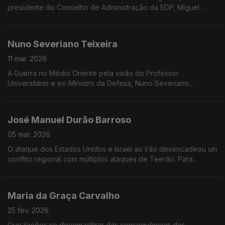
presidente do Conselho de Administração da EDP, Miguel
Stilwell d'Andrade, vem à Grande Entrevista com Vítor
Gonçalves
Nuno Severiano Teixeira
11 mar. 2026
A Guerra no Médio Oriente pela visão do Professor
Universitário e ex-Ministro da Defesa, Nuno Severiano
Teixeira, na Grande Entrevista com Vítor Gonçalves.
José Manuel Durão Barroso
05 mar. 2026
O ataque dos Estados Unidos e Israel ao Irão desencadeou um
conflito regional com múltiplos ataques de Teerão. Para
analisar os últimos acontecimentos Durão Barroso vem à
Grande Entrevista com Vítor Gonçalves
Maria da Graça Carvalho
25 fev. 2026
Que ilações se devem retirar das consequências das