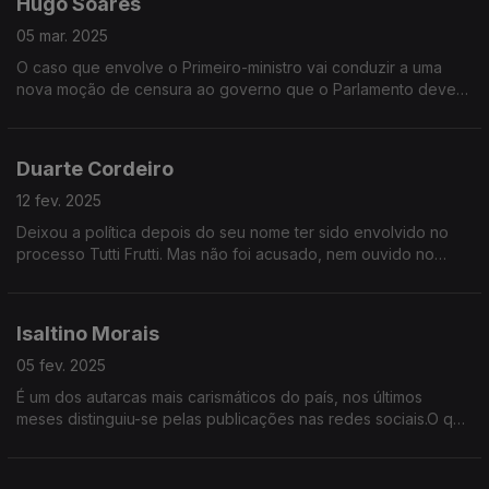
Hugo Soares
05 mar. 2025
O caso que envolve o Primeiro-ministro vai conduzir a uma
nova moção de censura ao governo que o Parlamento deverá
chumbar. Mas a situação política permanece instável.
Duarte Cordeiro
12 fev. 2025
Deixou a política depois do seu nome ter sido envolvido no
processo Tutti Frutti. Mas não foi acusado, nem ouvido no
caso. Agora Duarte Cordeiro considera-se "finalmente livre" e
quebra o silêncio na Grande Entrevista
Isaltino Morais
05 fev. 2025
É um dos autarcas mais carismáticos do país, nos últimos
meses distinguiu-se pelas publicações nas redes sociais.O que
pensa da nova lei dos solos, das políticas de habitação,a
segurança a integração dos bairros sociais