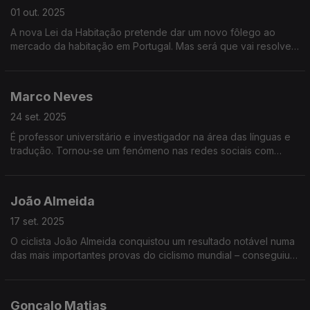
01 out. 2025
A nova Lei da Habitação pretende dar um novo fôlego ao
mercado da habitação em Portugal. Mas será que vai resolver
um dos maiores problemas que Portugal enfrenta?
Marco Neves
24 set. 2025
É professor universitário e investigador na área das línguas e
tradução. Tornou-se um fenómeno nas redes sociais com
publicações sobre a língua portuguesa. Agora vai ter um
espaço no novo programa Portugal em Rede
João Almeida
17 set. 2025
O ciclista João Almeida conquistou um resultado notável numa
das mais importantes provas do ciclismo mundial – conseguiu o
segundo lugar na Vuelta, a volta a Espanha em bicicleta.
Gonçalo Matias