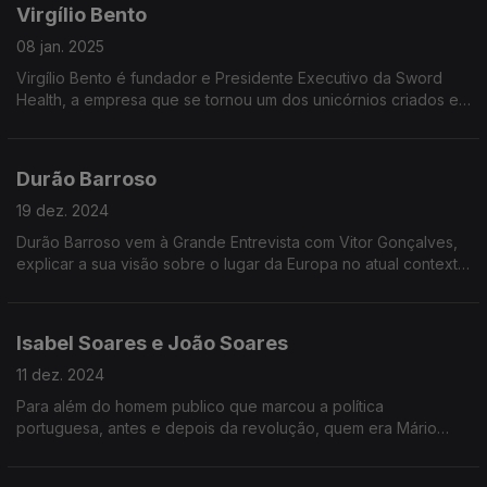
Virgílio Bento
08 jan. 2025
Virgílio Bento é fundador e Presidente Executivo da Sword
Health, a empresa que se tornou um dos unicórnios criados em
Portugal e que agora está a preparar uma solução de
inteligência artificial para o INEM.
Durão Barroso
19 dez. 2024
Durão Barroso vem à Grande Entrevista com Vitor Gonçalves,
explicar a sua visão sobre o lugar da Europa no atual contexto
geopolitico, no problema das guerras, no regresso de Donald
Trump à Casa Branca
Isabel Soares e João Soares
11 dez. 2024
Para além do homem publico que marcou a política
portuguesa, antes e depois da revolução, quem era Mário
Soares? Nesta Grande Entrevista com Vitor Gonçalves, um
retrato íntimo de Mário Soares desenhado pelos filhos