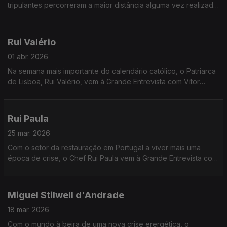
tripulantes percorreram a maior distância alguma vez realizada
no espaço. Ricardo Conde, Presidente da Agência Espacial
Portuguesa responde às perguntas de Vítor Gonçalves sobre
este extraordinário desenvolvimento científico.
Rui Valério
01 abr. 2026
Na semana mais importante do calendário católico, o Patriarca
de Lisboa, Rui Valério, vem à Grande Entrevista com Vítor
Gonçalves
Rui Paula
25 mar. 2026
Com o setor da restauração em Portugal a viver mais uma
época de crise, o Chef Rui Paula vem à Grande Entrevista com
Vítor Gonçalves
Miguel Stilwell d'Andrade
18 mar. 2026
Com o mundo à beira de uma nova crise erergética, o