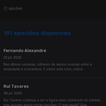
opções
191
episódios disponíveis
919711
892467
876329
852058
823168
800312
781089
756469
737922
Fernando Alexandre
22 jul. 2026
Nas últimas semanas, milhares de alunos viveram entre a
ansiedade e a incerteza. É sobre esta crise, sobre
responsabilidade política, modernização do Estado e
confiança nas instituições que o Ministro da Educação,
Fernando Alexandre, vai responder na Grande Entrevista com
Rui Tavares
Vítor Gonçalves
08 jul. 2026
Rui Tavares continua a ser a figura mais conhecida do partido,
mas assume agora novas funções. O que muda? Que