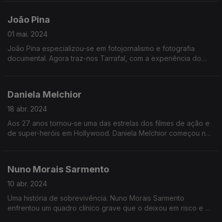
poder dos deputados, a relação com o governo e o estado
da política e do país.
João Pina
01 mai. 2024
João Pina especializou-se em fotojornalismo e fotografia
documental. Agora traz-nos Tarrafal, com a experiência do
avô preso no campo de concentração para oposicionistas em
Cabo Verde. Formado em Nova Iorque, tem visto as suas fotos
publicadas nos mais prestigiados jornais do mundo.
Daniela Melchior
18 abr. 2024
Aos 27 anos tornou-se uma das estrelas dos filmes de ação e
de super-heróis em Hollywood. Daniela Melchior começou nas
novelas mas rapidamente saltou para uma surpreendente
carreira internacional. Agora acabou de estrear Road House
ao lado de Jake Gillenhaal.
Nuno Morais Sarmento
10 abr. 2024
Uma história de sobrevivência. Nuno Morais Sarmento
enfrentou um quadro clínico grave que o deixou em risco e o
afastou da política. Conseguiu ultrapassar o que parecia difícil