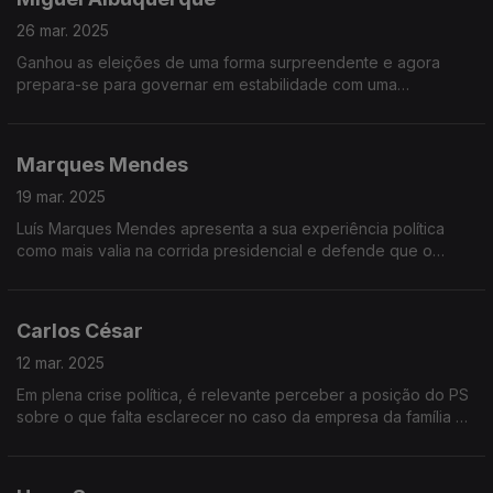
26 mar. 2025
Ganhou as eleições de uma forma surpreendente e agora
prepara-se para governar em estabilidade com uma
coligação, em princípio com o CDS. Miguel Albuquerque
reforça a sua posição no poder
Marques Mendes
19 mar. 2025
Luís Marques Mendes apresenta a sua experiência política
como mais valia na corrida presidencial e defende que o
papel do Presidente é fazer pontes entre os diferentes
quadrantes políticos
Carlos César
12 mar. 2025
Em plena crise política, é relevante perceber a posição do PS
sobre o que falta esclarecer no caso da empresa da família do
Primeiro-ministro e qual será a estratégia do PS em caso de
novas eleições