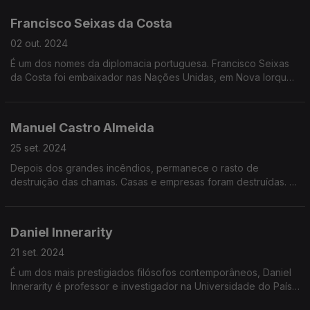
na Grande Entrevista com Vitor Gonçalves
Francisco Seixas da Costa
02 out. 2024
É um dos nomes da diplomacia portuguesa. Francisco Seixas
da Costa foi embaixador nas Nações Unidas, em Nova Iorque,
esteve na OSCE, no Brasil e na Unesco.
Manuel Castro Almeida
25 set. 2024
Depois dos grandes incêndios, permanece o rasto de
destruição das chamas. Casas e empresas foram destruídas. É
tempo de fazer contas. A questão urgente agora é perceber
como é que o poder político vai apoiar as vítimas?
Daniel Innerarity
21 set. 2024
É um dos mais prestigiados filósofos contemporâneos, Daniel
Innerarity é professor e investigador na Universidade do País
Basco, e tem a cátedra de Inteligência Artificial e Democracia