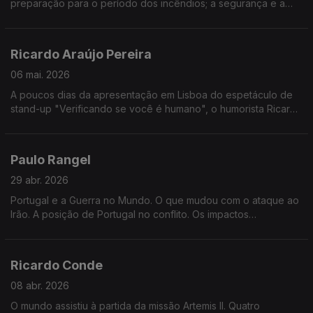
preparação para o período dos incêndios; a segurança e a
criminalidade no país. Temas para a entrevista ao Ministro da
Administração Interna, Luís Neves, na Grande Entrevista com
Vitor Gonçalves.
Ricardo Araújo Pereira
06 mai. 2026
A poucos dias da apresentação em Lisboa do espetáculo de
stand-up "Verificando se você é humano", o humorista Ricardo
Araújo Pereira vem à Grande Entrevista com Vítor Gonçalves
Paulo Rangel
29 abr. 2026
Portugal e a Guerra no Mundo. O que mudou com o ataque ao
Irão. A posição de Portugal no conflito. Os impactos
económicos e políticos da guerra. O Ministro de Estado e dos
Negócios Estrangeiros, Paulo Rangel, na Grande Entrevista
com Vítor Gonçalves.
Ricardo Conde
08 abr. 2026
O mundo assistiu à partida da missão Artemis II. Quatro