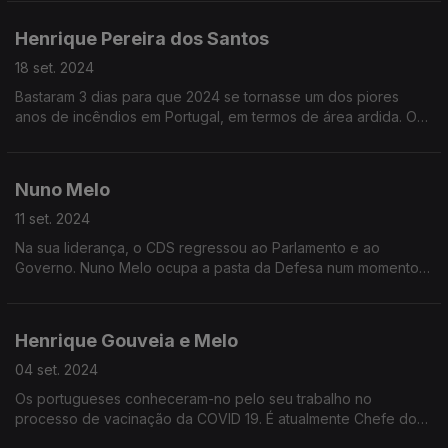
no Instituto Europeu de Florença
Henrique Pereira dos Santos
18 set. 2024
Bastaram 3 dias para que 2024 se tornasse um dos piores
anos de incêndios em Portugal, em termos de área ardida. O
fogo dos últimos dias revelou um país vulnerável, apesar das
lições aprendidas na catástrofe de 2017
Nuno Melo
11 set. 2024
Na sua liderança, o CDS regressou ao Parlamento e ao
Governo. Nuno Melo ocupa a pasta da Defesa num momento
de guerra na Europa. Os investimentos na Defesa e os
desafios do partido mais pequeno do governo
Henrique Gouveia e Melo
04 set. 2024
Os portugueses conheceram-no pelo seu trabalho no
processo de vacinação da COVID 19. É atualmente Chefe do
Estado Maior da Armada, mas o seu nome tem sido apontado