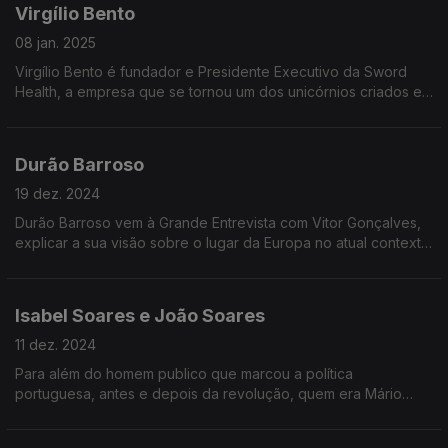
Virgílio Bento
08 jan. 2025
Virgílio Bento é fundador e Presidente Executivo da Sword
Health, a empresa que se tornou um dos unicórnios criados em
Portugal e que agora está a preparar uma solução de
inteligência artificial para o INEM.
Durão Barroso
19 dez. 2024
Durão Barroso vem à Grande Entrevista com Vitor Gonçalves,
explicar a sua visão sobre o lugar da Europa no atual contexto
geopolitico, no problema das guerras, no regresso de Donald
Trump à Casa Branca
Isabel Soares e João Soares
11 dez. 2024
Para além do homem publico que marcou a política
portuguesa, antes e depois da revolução, quem era Mário
Soares? Nesta Grande Entrevista com Vitor Gonçalves, um
retrato íntimo de Mário Soares desenhado pelos filhos