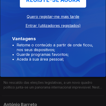
REGISTE-SE AGORA
04 jun. 2025
As eleições de 18 de maio tornaram o Chega o segundo
partido no Parlamento. É um crescimento notável de um partido
Quero registar-me mais tarde
que há apenas 6 anos passou de um para 60 deputados. O
que vai fazer com esta força obtida nas urnas?
Entrar (utilizadores registados)
José Luís Carneiro
Vantagens
28 mai. 2025
Retome o conteúdo a partir de onde ficou,
Os resultados eleitorais do PS provocaram a demissão do líder
nos seus dispositivos;
do partido e a abertura de uma corrida a liderança. José Luís
Guarde programas favoritos;
Carneiro foi o primeiro a apresentar-se e deverá ser o
Aceda à sua área pessoal;
sucessor de Pedro Nuno Santos
Joaquim Miranda Sarmento
21 mai. 2025
No rescaldo das eleições legislativas, a um novo quadro
político junta-se um panorama internacional imprevisivel. Neste
contexto, qual vai ser o rumo da governação AD?
António Barreto