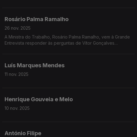
DCIAP, Rui Cardoso, vem à Grande Entrevista com Vítor
Gonçalves
Rosário Palma Ramalho
26 nov. 2025
A Ministra do Trabalho, Rosário Palma Ramalho, vem à Grande
Entrevista responder às perguntas de Vítor Gonçalves
enquanto decorre a negociação com os sindicatos sobre as
alterações à Lei Laboral
Luís Marques Mendes
11 nov. 2025
Henrique Gouveia e Melo
10 nov. 2025
António Filipe