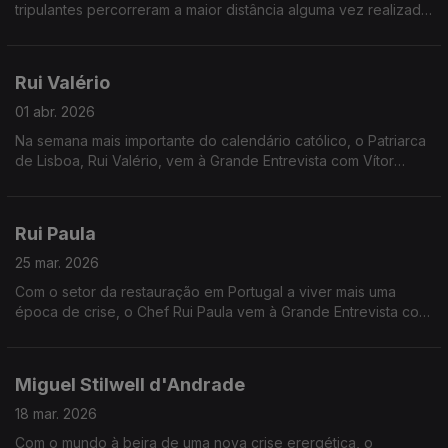
tripulantes percorreram a maior distância alguma vez realizada
no espaço. Ricardo Conde, Presidente da Agência Espacial
Portuguesa responde às perguntas de Vítor Gonçalves sobre
este extraordinário desenvolvimento científico.
Rui Valério
01 abr. 2026
Na semana mais importante do calendário católico, o Patriarca
de Lisboa, Rui Valério, vem à Grande Entrevista com Vítor
Gonçalves
Rui Paula
25 mar. 2026
Com o setor da restauração em Portugal a viver mais uma
época de crise, o Chef Rui Paula vem à Grande Entrevista com
Vítor Gonçalves
Miguel Stilwell d'Andrade
18 mar. 2026
Com o mundo à beira de uma nova crise erergética, o