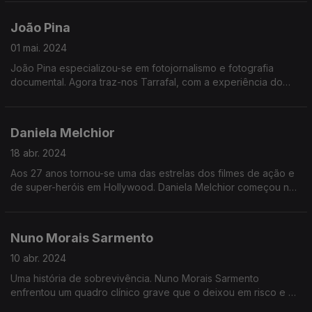
poder dos deputados, a relação com o governo e o estado
da política e do país.
João Pina
01 mai. 2024
João Pina especializou-se em fotojornalismo e fotografia
documental. Agora traz-nos Tarrafal, com a experiência do
avô preso no campo de concentração para oposicionistas em
Cabo Verde. Formado em Nova Iorque, tem visto as suas fotos
publicadas nos mais prestigiados jornais do mundo.
Daniela Melchior
18 abr. 2024
Aos 27 anos tornou-se uma das estrelas dos filmes de ação e
de super-heróis em Hollywood. Daniela Melchior começou nas
novelas mas rapidamente saltou para uma surpreendente
carreira internacional. Agora acabou de estrear Road House
ao lado de Jake Gillenhaal.
Nuno Morais Sarmento
10 abr. 2024
Uma história de sobrevivência. Nuno Morais Sarmento
enfrentou um quadro clínico grave que o deixou em risco e o
afastou da política. Conseguiu ultrapassar o que parecia difícil