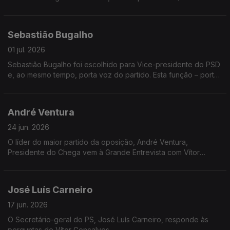
estratégia tem o Livre para os próximos anos? E como
pretende afirmar-se num sistema político cada vez mais
fragmentado? Rui Tavares está hoje na Grande Entrevista.
Sebastião Bugalho
01 jul. 2026
Sebastião Bugalho foi escolhido para Vice-presidente do PSD
e, ao mesmo tempo, porta voz do partido. Esta função – porta
voz do partido, vai-lhe dar uma visibilidade maior e torná-lo um
dos protagonistas da política portuguesa.
André Ventura
24 jun. 2026
O líder do maior partido da oposição, André Ventura,
Presidente do Chega vem à Grande Entrevista com Vítor
Gonçalves
José Luís Carneiro
17 jun. 2026
O Secretário-geral do PS, José Luís Carneiro, responde às
perguntas de Vítor Gonçalves