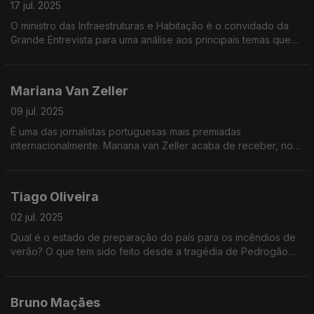
17 jul. 2025
O ministro das Infraestruturas e Habitação é o convidado da
Grande Entrevista para uma análise aos principais temas que
marcam a atualidade política nacional
Mariana Van Zeller
09 jul. 2025
É uma das jornalistas portuguesas mais premiadas
internacionalmente. Mariana van Zeller acaba de receber, nos
Estados Unidos, 4 Emmys pelo seu trabalho de investigação na
série intitulada Na Rota do Tráfico
Tiago Oliveira
02 jul. 2025
Qual é o estado de preparação do país para os incêndios de
verão? O que tem sido feito desde a tragédia de Pedrogão
para combater e prevenir os grandes incêndios? O que mudou
no país para minimizar o impacto dos fogos?
Bruno Maçães