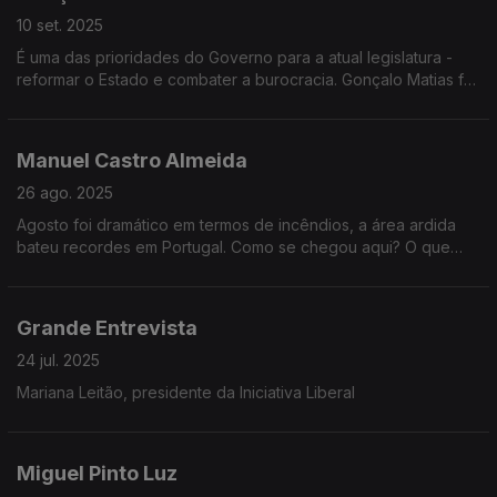
10 set. 2025
É uma das prioridades do Governo para a atual legislatura -
reformar o Estado e combater a burocracia. Gonçalo Matias foi
o homem escolhido para essa missão. Ele é o convidado de
Vitor Gonçalves na Grande Entrevista.
Manuel Castro Almeida
26 ago. 2025
Agosto foi dramático em termos de incêndios, a área ardida
bateu recordes em Portugal. Como se chegou aqui? O que
falhou na prevenção e no combate e como é que o Governo
vai responder aos portugueses que perderam tudo
Grande Entrevista
24 jul. 2025
Mariana Leitão, presidente da Iniciativa Liberal
Miguel Pinto Luz