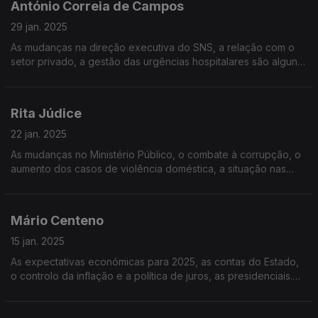
António Correia de Campos
29 jan. 2025
As mudanças na direção executiva do SNS, a relação com o
setor privado, a gestão das urgências hospitalares são alguns
dos tópicos para a entrevista de Vítor Gonçalves ao antigo
ministro da saúde do PS, Correia de Campos
Rita Júdice
22 jan. 2025
As mudanças no Ministério Público, o combate à corrupção, o
aumento dos casos de violência doméstica, a situação nas
prisões. Quais são as respostas do Governo para as grandes
questões da justiça em Portugal?
Mário Centeno
15 jan. 2025
As expectativas económicas para 2025, as contas do Estado,
o controlo da inflação e a política de juros, as presidenciais.
Mário Centeno na Grande Entrevista com Vitor Gonçalves.