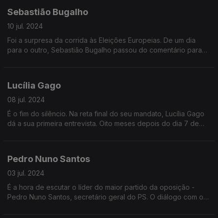
Sebastião Bugalho
10 jul. 2024
Foi a surpresa da corrida às Eleições Europeias. De um dia
para o outro, Sebastião Bugalho passou do comentário para
entrar na política. O cabeça de lista da AD, prepara-se agora
para o dia-a-dia do Parlamento Europeu
Lucília Gago
08 jul. 2024
É o fim do silêncio. Na reta final do seu mandato, Lucília Gago
dá a sua primeira entrevista. Oito meses depois do dia 7 de
Novembro, a Procuradora-Geral explica a sua visão do que
esteve em causa e responde a algumas das questões mais
controversas do seu mandato
Pedro Nuno Santos
03 jul. 2024
É a hora de escutar o líder do maior partido da oposição -
Pedro Nuno Santos, secretário geral do PS. O diálogo com o
Governo, as propostas no Parlamento, a disponibilidade para
viabilizar o próximo Orçamento do Estado, o caminho para uma