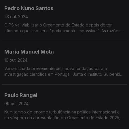
Pedro Nuno Santos
23 out. 2024
O PS vai viabilizar o Orçamento do Estado depois de ter
afirmado que isso seria "praticamente impossível". As razões
da decisão, o futuro papel do PS na oposição e a avaliação
dos primeiros seis meses do governo da AD
Maria Manuel Mota
16 out. 2024
Vai ser criada brevemente uma nova fundação para a
investigação científica em Portugal. Junta o Instituto Gulbenkian
de Ciência e o Instituto de Medicina Molecular.
Paulo Rangel
09 out. 2024
Num tempo de enorme turbulência na política internacional e
na véspera da apresentação do Orçamento do Estado 2025, o
Ministro de Estado e dos Negócios Estrageiros, Paulo Rangel,