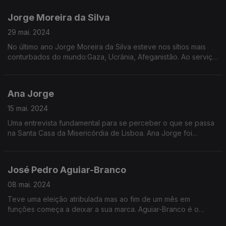
Jorge Moreira da Silva
29 mai. 2024
No último ano Jorge Moreira da Silva esteve nos sítios mais
conturbados do mundo:Gaza, Ucrânia, Afeganistão. Ao serviço
das Nações Unidas testemunhou a destruição,o sofrimento e
os desafios que se colocam à sobrevivência
Ana Jorge
15 mai. 2024
Uma entrevista fundamental para se perceber o que se passa
na Santa Casa da Misericórdia de Lisboa. Ana Jorge foi
afastada pelo governo, acusada de negligência e
incapacidade na gestão da instituição. Mas a provedora
recusa as críticas e está empenhada em mostrar que foi vítima
José Pedro Aguiar-Branco
de saneamento político.
08 mai. 2024
Teve uma eleição atribulada mas ao fim de um mês em
funções começa a deixar a sua marca. Aguiar-Branco é o
Presidente da Assembleia da República. A sua visão sobre o