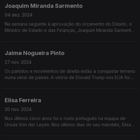
Joaquim Miranda Sarmento
04 dez. 2024
Na semana seguinte à aprovação do orçamento do Estado, o
Ministro de Estado e das Finanças, Joaquim Miranda Sarmento
é o convidado de Vitor Gonçalves na Grande Entrevista.
Jaime Nogueira Pinto
27 nov. 2024
Os partidos e movimentos de direita estão a conquistar terreno
numa série de países. A vitória de Donald Trump nos EUA foi o
último exemplo. Mas de que falamos quando falamos de
direita?
Elisa Ferreira
20 nov. 2024
Nos últimos cinco anos foi o rosto português na equipa de
Ursula Von der Leyen. Nos últimos dias do seu mandato, Elisa
ferreira vem explicar que marca deixou na pasta da Coesão e
Reformas