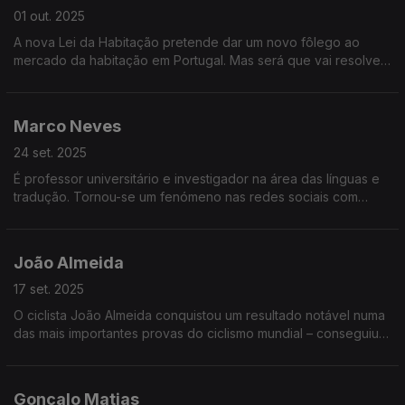
01 out. 2025
A nova Lei da Habitação pretende dar um novo fôlego ao
mercado da habitação em Portugal. Mas será que vai resolver
um dos maiores problemas que Portugal enfrenta?
Marco Neves
24 set. 2025
É professor universitário e investigador na área das línguas e
tradução. Tornou-se um fenómeno nas redes sociais com
publicações sobre a língua portuguesa. Agora vai ter um
espaço no novo programa Portugal em Rede
João Almeida
17 set. 2025
O ciclista João Almeida conquistou um resultado notável numa
das mais importantes provas do ciclismo mundial – conseguiu o
segundo lugar na Vuelta, a volta a Espanha em bicicleta.
Gonçalo Matias