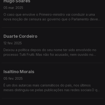
Hugo Soares
05 mar. 2025
O caso que envolve o Primeiro-ministro vai conduzir a uma
nova moção de censura ao governo que o Parlamento deverá
chumbar. Mas a situação política permanece instável.
Duarte Cordeiro
12 fev. 2025
Deixou a política depois do seu nome ter sido envolvido no
processo Tutti Frutti. Mas não foi acusado, nem ouvido no
caso. Agora Duarte Cordeiro considera-se "finalmente livre" e
quebra o silêncio na Grande Entrevista
Isaltino Morais
05 fev. 2025
É um dos autarcas mais carismáticos do país, nos últimos
meses distinguiu-se pelas publicações nas redes sociais.O que
pensa da nova lei dos solos, das políticas de habitação,a
segurança a integração dos bairros sociais