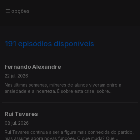
opções
191
episódios disponíveis
919711
892467
876329
852058
823168
800312
781089
756469
737922
Fernando Alexandre
22 jul. 2026
Nas últimas semanas, milhares de alunos viveram entre a
ansiedade e a incerteza. É sobre esta crise, sobre
responsabilidade política, modernização do Estado e
confiança nas instituições que o Ministro da Educação,
Fernando Alexandre, vai responder na Grande Entrevista com
Rui Tavares
Vítor Gonçalves
08 jul. 2026
Rui Tavares continua a ser a figura mais conhecida do partido,
mas assume agora novas funções. O que muda? Que