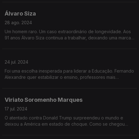
como candidato às próximas eleições presidenciais.
Álvaro Siza
28 ago. 2024
Um homem raro. Um caso extraordinário de longevidade. Aos
91 anos Álvaro Siza continua a trabalhar, deixando uma marca
notável na arquitetura portuguesa e mundial. O mundo, os
projetos e o futuro
24 jul. 2024
Foi uma escolha inesperada para liderar a Educação. Fernando
Alexandre quer estabilizar o ensino, professores mais
motivados e um novo modelo de avaliação. Mas qual é a sua
visão para a educação ê ciência?
Viriato Soromenho Marques
17 jul. 2024
O atentado contra Donald Trump surpreendeu o mundo e
deixou a América em estado de choque. Como se chegou
aqui? O que explica este grau de violência e polarização na
política americana?