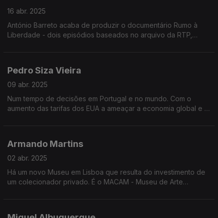
16 abr. 2025
António Barreto acaba de produzir o documentário Rumo à
Liberdade - dois episódios baseados no arquivo da RTP,
sobre o caminho para a revolução de abril e os primeiros anos
após o 25 de abril.
Pedro Siza Vieira
09 abr. 2025
Num tempo de decisões em Portugal e no mundo. Com o
aumento das tarifas dos EUA a ameaçar a economia global e o
cenário de instabilidade política como possível após as
legislativas, a opinião de Pedro Siza Vieira
Armando Martins
02 abr. 2025
Há um novo Museu em Lisboa que resulta do investimento de
um colecionador privado. É o MACAM - Museu de Arte
Contemporânea de Lisboa Armando Martins.
Miguel Albuquerque