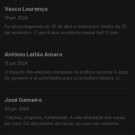
alternativa à esquerda.
Vasco Lourenço
19 jun. 2024
Foi um protagonista do 25 de abril e esteve por dentro do 25
de novembro. O que é que aconteceu nesse dia? O país
esteve a beira da guerra civil? Quem estava de cada lado da
barricada?
António Leitão Amaro
12 jun. 2024
O impacto das eleições europeias na política nacional. A ação
do governo e as prioridades para os próximos tempos. O
diálogo e o confronto político à esquerda e à direita.
José Gameiro
05 jun. 2024
Traições, enganos, infidelidade. A vida atribulada dos casais
em crise. Da descoberta da traição ao caos nas relações.