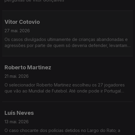
Vítor Cotovio
27 mai. 2026
Os casos divulgados ultimamente de crianças abandonadas e
agressões por parte de quem só deveria defender, levantam
perguntas difíceis: o que acontece na mente e no cérebro de
quem cruza limites tão básicos de humanidade?
Roberto Martinez
21 mai. 2026
O selecionador Roberto Martinez escolheu os 27 jogadores
que vão ao Mundial de Futebol. Até onde pode ir Portugal
nesta competição? Como juntar alguns dos melhores
jogadores do mundo e criar uma equipa vencedora?
Luís Neves
13 mai. 2026
O caso chocante dos polícias detidos no Largo do Rato; a