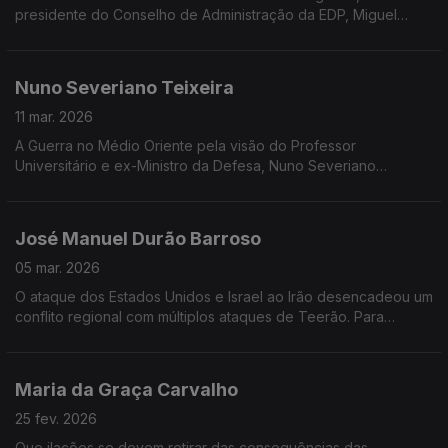
presidente do Conselho de Administração da EDP, Miguel
Stilwell d'Andrade, vem à Grande Entrevista com Vítor
Gonçalves
Nuno Severiano Teixeira
11 mar. 2026
A Guerra no Médio Oriente pela visão do Professor
Universitário e ex-Ministro da Defesa, Nuno Severiano
Teixeira, na Grande Entrevista com Vítor Gonçalves.
José Manuel Durão Barroso
05 mar. 2026
O ataque dos Estados Unidos e Israel ao Irão desencadeou um
conflito regional com múltiplos ataques de Teerão. Para
analisar os últimos acontecimentos Durão Barroso vem à
Grande Entrevista com Vítor Gonçalves
Maria da Graça Carvalho
25 fev. 2026
Que ilações se devem retirar das consequências das