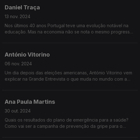
Daniel Traça
13 nov. 2024
Nos últimos 40 anos Portugal teve uma evolução notável na
educação. Mas na economia não se nota o mesmo progresso.
Porque é que Portugal não tira partido do talento que
consegue criar?
António Vitorino
06 nov. 2024
Um dia depois das eleições americanas, António Vitorino vem
explicar na Grande Entrevista o que muda no mundo com a
escolha de um novo Presidente dos Estados Unidos
Ana Paula Martins
30 out. 2024
Quais os resultados do plano de emergência para a saúde?
Como vai ser a campanha de prevenção da gripe para o
Inverno? O que vai mudar na organização da saúde em
Portugal? Qual o papel do SNS e do setor privado?