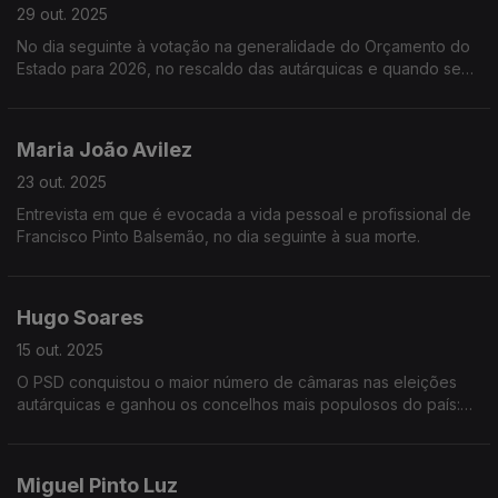
29 out. 2025
No dia seguinte à votação na generalidade do Orçamento do
Estado para 2026, no rescaldo das autárquicas e quando se
intensifica a campanha presidencial, o Secretário-Geral do PS
vem à Grande Entrevista com Vitor Gonçalve
Maria João Avilez
23 out. 2025
Entrevista em que é evocada a vida pessoal e profissional de
Francisco Pinto Balsemão, no dia seguinte à sua morte.
Hugo Soares
15 out. 2025
O PSD conquistou o maior número de câmaras nas eleições
autárquicas e ganhou os concelhos mais populosos do país:
Lisboa, Porto, Gaia e Sintra.
Miguel Pinto Luz