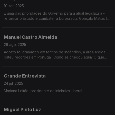
10 set. 2025
É uma das prioridades do Governo para a atual legislatura -
reformar o Estado e combater a burocracia. Gonçalo Matias foi
o homem escolhido para essa missão. Ele é o convidado de
Vitor Gonçalves na Grande Entrevista.
Manuel Castro Almeida
26 ago. 2025
Agosto foi dramático em termos de incêndios, a área ardida
bateu recordes em Portugal. Como se chegou aqui? O que
falhou na prevenção e no combate e como é que o Governo
vai responder aos portugueses que perderam tudo
Grande Entrevista
24 jul. 2025
Mariana Leitão, presidente da Iniciativa Liberal
Miguel Pinto Luz