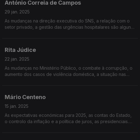
António Correia de Campos
29 jan. 2025
As mudanças na direção executiva do SNS, a relação com o
setor privado, a gestão das urgências hospitalares são alguns
dos tópicos para a entrevista de Vítor Gonçalves ao antigo
ministro da saúde do PS, Correia de Campos
Rita Júdice
22 jan. 2025
As mudanças no Ministério Público, o combate à corrupção, o
aumento dos casos de violência doméstica, a situação nas
prisões. Quais são as respostas do Governo para as grandes
questões da justiça em Portugal?
Mário Centeno
15 jan. 2025
As expectativas económicas para 2025, as contas do Estado,
o controlo da inflação e a política de juros, as presidenciais.
Mário Centeno na Grande Entrevista com Vitor Gonçalves.