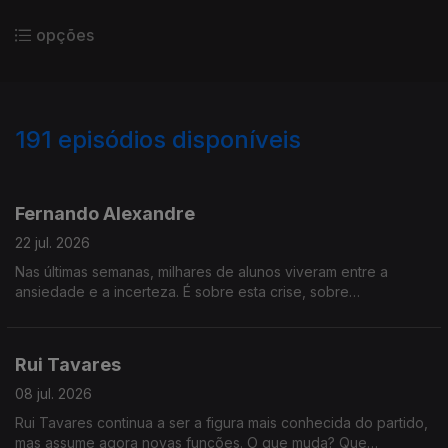
opções
191
episódios disponíveis
919711
892467
876329
852058
823168
800312
781089
756469
737922
Fernando Alexandre
22 jul. 2026
Nas últimas semanas, milhares de alunos viveram entre a
ansiedade e a incerteza. É sobre esta crise, sobre
responsabilidade política, modernização do Estado e
confiança nas instituições que o Ministro da Educação,
Fernando Alexandre, vai responder na Grande Entrevista com
Rui Tavares
Vítor Gonçalves
08 jul. 2026
Rui Tavares continua a ser a figura mais conhecida do partido,
mas assume agora novas funções. O que muda? Que