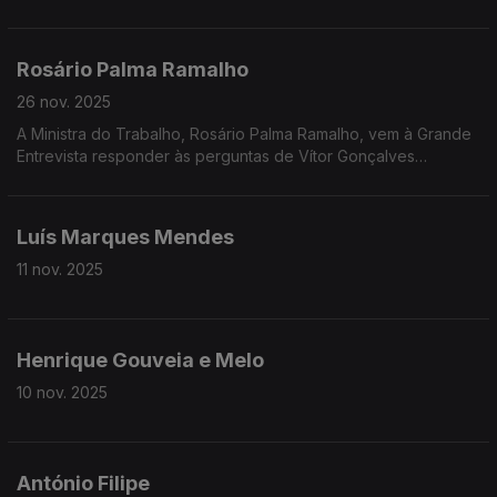
DCIAP, Rui Cardoso, vem à Grande Entrevista com Vítor
Gonçalves
Rosário Palma Ramalho
26 nov. 2025
A Ministra do Trabalho, Rosário Palma Ramalho, vem à Grande
Entrevista responder às perguntas de Vítor Gonçalves
enquanto decorre a negociação com os sindicatos sobre as
alterações à Lei Laboral
Luís Marques Mendes
11 nov. 2025
Henrique Gouveia e Melo
10 nov. 2025
António Filipe