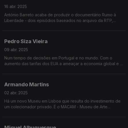
16 abr. 2025
António Barreto acaba de produzir o documentário Rumo à
Liberdade - dois episódios baseados no arquivo da RTP,
sobre o caminho para a revolução de abril e os primeiros anos
após o 25 de abril.
Pedro Siza Vieira
09 abr. 2025
Num tempo de decisões em Portugal e no mundo. Com o
aumento das tarifas dos EUA a ameaçar a economia global e o
cenário de instabilidade política como possível após as
legislativas, a opinião de Pedro Siza Vieira
Armando Martins
02 abr. 2025
Há um novo Museu em Lisboa que resulta do investimento de
um colecionador privado. É o MACAM - Museu de Arte
Contemporânea de Lisboa Armando Martins.
Miguel Albuquerque