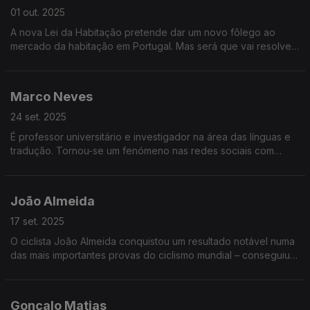
01 out. 2025
A nova Lei da Habitação pretende dar um novo fôlego ao
mercado da habitação em Portugal. Mas será que vai resolver
um dos maiores problemas que Portugal enfrenta?
Marco Neves
24 set. 2025
É professor universitário e investigador na área das línguas e
tradução. Tornou-se um fenómeno nas redes sociais com
publicações sobre a língua portuguesa. Agora vai ter um
espaço no novo programa Portugal em Rede
João Almeida
17 set. 2025
O ciclista João Almeida conquistou um resultado notável numa
das mais importantes provas do ciclismo mundial – conseguiu o
segundo lugar na Vuelta, a volta a Espanha em bicicleta.
Gonçalo Matias