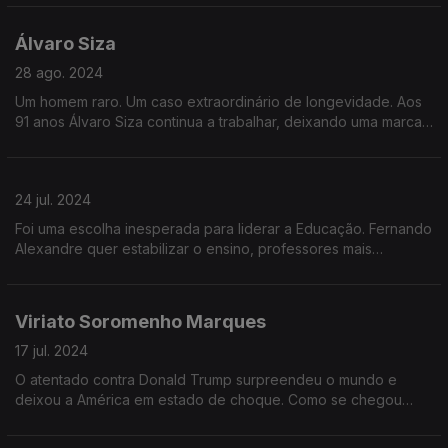
como candidato às próximas eleições presidenciais.
Álvaro Siza
28 ago. 2024
Um homem raro. Um caso extraordinário de longevidade. Aos
91 anos Álvaro Siza continua a trabalhar, deixando uma marca
notável na arquitetura portuguesa e mundial. O mundo, os
projetos e o futuro
24 jul. 2024
Foi uma escolha inesperada para liderar a Educação. Fernando
Alexandre quer estabilizar o ensino, professores mais
motivados e um novo modelo de avaliação. Mas qual é a sua
visão para a educação ê ciência?
Viriato Soromenho Marques
17 jul. 2024
O atentado contra Donald Trump surpreendeu o mundo e
deixou a América em estado de choque. Como se chegou
aqui? O que explica este grau de violência e polarização na
política americana?