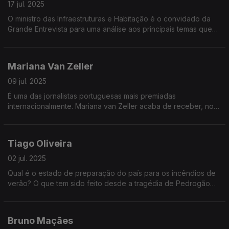
17 jul. 2025
O ministro das Infraestruturas e Habitação é o convidado da
Grande Entrevista para uma análise aos principais temas que
marcam a atualidade política nacional
Mariana Van Zeller
09 jul. 2025
É uma das jornalistas portuguesas mais premiadas
internacionalmente. Mariana van Zeller acaba de receber, nos
Estados Unidos, 4 Emmys pelo seu trabalho de investigação na
série intitulada Na Rota do Tráfico
Tiago Oliveira
02 jul. 2025
Qual é o estado de preparação do país para os incêndios de
verão? O que tem sido feito desde a tragédia de Pedrogão
para combater e prevenir os grandes incêndios? O que mudou
no país para minimizar o impacto dos fogos?
Bruno Maçães