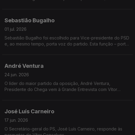
estratégia tem o Livre para os próximos anos? E como
pretende afirmar-se num sistema político cada vez mais
fragmentado? Rui Tavares está hoje na Grande Entrevista.
Sebastião Bugalho
01 jul. 2026
Sebastião Bugalho foi escolhido para Vice-presidente do PSD
e, ao mesmo tempo, porta voz do partido. Esta função – porta
voz do partido, vai-lhe dar uma visibilidade maior e torná-lo um
dos protagonistas da política portuguesa.
André Ventura
24 jun. 2026
O líder do maior partido da oposição, André Ventura,
Presidente do Chega vem à Grande Entrevista com Vítor
Gonçalves
José Luís Carneiro
17 jun. 2026
O Secretário-geral do PS, José Luís Carneiro, responde às
perguntas de Vítor Gonçalves