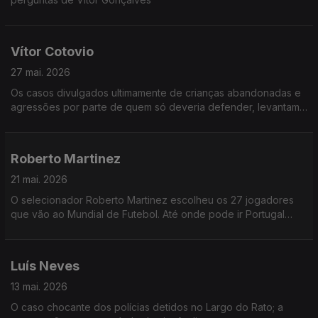
Vítor Cotovio
27 mai. 2026
Os casos divulgados ultimamente de crianças abandonadas e
agressões por parte de quem só deveria defender, levantam
perguntas difíceis: o que acontece na mente e no cérebro de
quem cruza limites tão básicos de humanidade?
Roberto Martinez
21 mai. 2026
O selecionador Roberto Martinez escolheu os 27 jogadores
que vão ao Mundial de Futebol. Até onde pode ir Portugal
nesta competição? Como juntar alguns dos melhores
jogadores do mundo e criar uma equipa vencedora?
Luís Neves
13 mai. 2026
O caso chocante dos polícias detidos no Largo do Rato; a