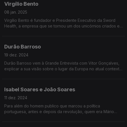
Virgílio Bento
08 jan. 2025
Virgílio Bento é fundador e Presidente Executivo da Sword
Health, a empresa que se tornou um dos unicórnios criados em
Portugal e que agora está a preparar uma solução de
inteligência artificial para o INEM.
Durão Barroso
19 dez. 2024
Durão Barroso vem à Grande Entrevista com Vitor Gonçalves,
explicar a sua visão sobre o lugar da Europa no atual contexto
geopolitico, no problema das guerras, no regresso de Donald
Trump à Casa Branca
Isabel Soares e João Soares
11 dez. 2024
Para além do homem publico que marcou a política
portuguesa, antes e depois da revolução, quem era Mário
Soares? Nesta Grande Entrevista com Vitor Gonçalves, um
retrato íntimo de Mário Soares desenhado pelos filhos