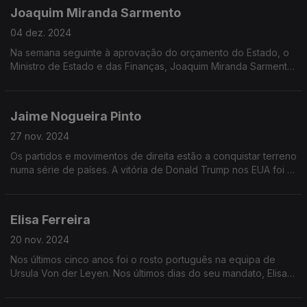
Joaquim Miranda Sarmento
04 dez. 2024
Na semana seguinte à aprovação do orçamento do Estado, o
Ministro de Estado e das Finanças, Joaquim Miranda Sarmento
é o convidado de Vitor Gonçalves na Grande Entrevista.
Jaime Nogueira Pinto
27 nov. 2024
Os partidos e movimentos de direita estão a conquistar terreno
numa série de países. A vitória de Donald Trump nos EUA foi o
último exemplo. Mas de que falamos quando falamos de
direita?
Elisa Ferreira
20 nov. 2024
Nos últimos cinco anos foi o rosto português na equipa de
Ursula Von der Leyen. Nos últimos dias do seu mandato, Elisa
ferreira vem explicar que marca deixou na pasta da Coesão e
Reformas