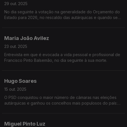
29 out. 2025
No dia seguinte à votação na generalidade do Orçamento do
Estado para 2026, no rescaldo das autárquicas e quando se
intensifica a campanha presidencial, o Secretário-Geral do PS
vem à Grande Entrevista com Vitor Gonçalve
Maria João Avilez
23 out. 2025
Entrevista em que é evocada a vida pessoal e profissional de
Francisco Pinto Balsemão, no dia seguinte à sua morte.
Hugo Soares
15 out. 2025
O PSD conquistou o maior número de câmaras nas eleições
autárquicas e ganhou os concelhos mais populosos do país:
Lisboa, Porto, Gaia e Sintra.
Miguel Pinto Luz