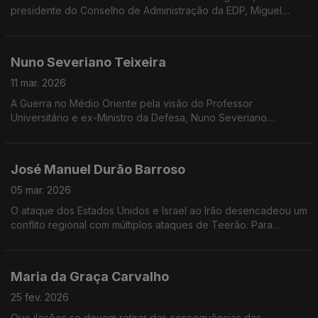
presidente do Conselho de Administração da EDP, Miguel
Stilwell d'Andrade, vem à Grande Entrevista com Vítor
Gonçalves
Nuno Severiano Teixeira
11 mar. 2026
A Guerra no Médio Oriente pela visão do Professor
Universitário e ex-Ministro da Defesa, Nuno Severiano
Teixeira, na Grande Entrevista com Vítor Gonçalves.
José Manuel Durão Barroso
05 mar. 2026
O ataque dos Estados Unidos e Israel ao Irão desencadeou um
conflito regional com múltiplos ataques de Teerão. Para
analisar os últimos acontecimentos Durão Barroso vem à
Grande Entrevista com Vítor Gonçalves
Maria da Graça Carvalho
25 fev. 2026
Que ilações se devem retirar das consequências das