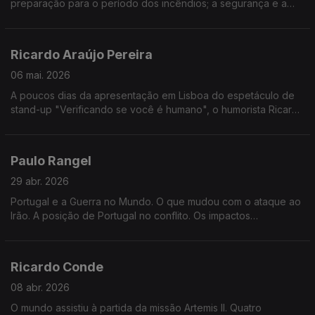
preparação para o período dos incêndios; a segurança e a
criminalidade no país. Temas para a entrevista ao Ministro da
Administração Interna, Luís Neves, na Grande Entrevista com
Vitor Gonçalves.
Ricardo Araújo Pereira
06 mai. 2026
A poucos dias da apresentação em Lisboa do espetáculo de
stand-up "Verificando se você é humano", o humorista Ricardo
Araújo Pereira vem à Grande Entrevista com Vítor Gonçalves
Paulo Rangel
29 abr. 2026
Portugal e a Guerra no Mundo. O que mudou com o ataque ao
Irão. A posição de Portugal no conflito. Os impactos
económicos e políticos da guerra. O Ministro de Estado e dos
Negócios Estrangeiros, Paulo Rangel, na Grande Entrevista
com Vítor Gonçalves.
Ricardo Conde
08 abr. 2026
O mundo assistiu à partida da missão Artemis II. Quatro