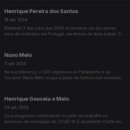
no Instituto Europeu de Florença
Henrique Pereira dos Santos
18 set. 2024
Bastaram 3 dias para que 2024 se tornasse um dos piores
anos de incêndios em Portugal, em termos de área ardida. O
fogo dos últimos dias revelou um país vulnerável, apesar das
lições aprendidas na catástrofe de 2017
Nuno Melo
11 set. 2024
Na sua liderança, o CDS regressou ao Parlamento e ao
Governo. Nuno Melo ocupa a pasta da Defesa num momento
de guerra na Europa. Os investimentos na Defesa e os
desafios do partido mais pequeno do governo
Henrique Gouveia e Melo
04 set. 2024
Os portugueses conheceram-no pelo seu trabalho no
processo de vacinação da COVID 19. É atualmente Chefe do
Estado Maior da Armada, mas o seu nome tem sido apontado