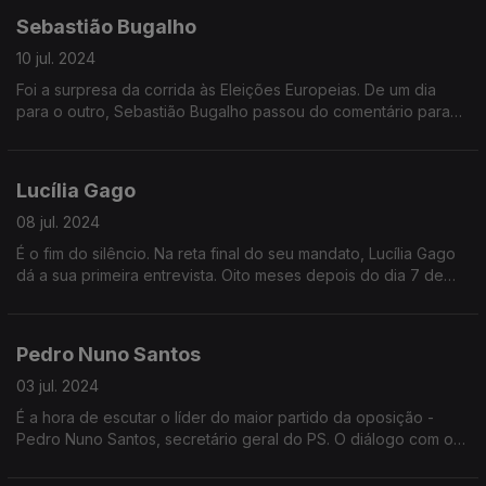
Sebastião Bugalho
10 jul. 2024
Foi a surpresa da corrida às Eleições Europeias. De um dia
para o outro, Sebastião Bugalho passou do comentário para
entrar na política. O cabeça de lista da AD, prepara-se agora
para o dia-a-dia do Parlamento Europeu
Lucília Gago
08 jul. 2024
É o fim do silêncio. Na reta final do seu mandato, Lucília Gago
dá a sua primeira entrevista. Oito meses depois do dia 7 de
Novembro, a Procuradora-Geral explica a sua visão do que
esteve em causa e responde a algumas das questões mais
controversas do seu mandato
Pedro Nuno Santos
03 jul. 2024
É a hora de escutar o líder do maior partido da oposição -
Pedro Nuno Santos, secretário geral do PS. O diálogo com o
Governo, as propostas no Parlamento, a disponibilidade para
viabilizar o próximo Orçamento do Estado, o caminho para uma