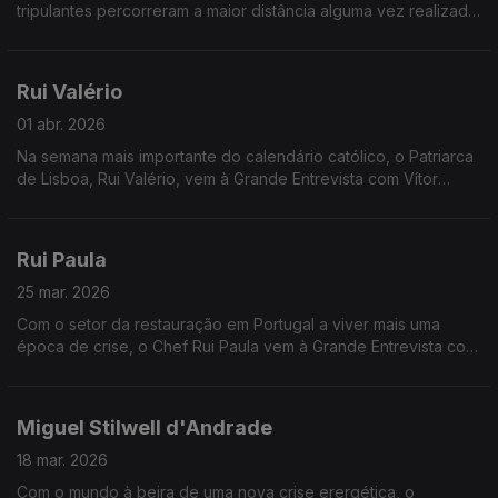
tripulantes percorreram a maior distância alguma vez realizada
no espaço. Ricardo Conde, Presidente da Agência Espacial
Portuguesa responde às perguntas de Vítor Gonçalves sobre
este extraordinário desenvolvimento científico.
Rui Valério
01 abr. 2026
Na semana mais importante do calendário católico, o Patriarca
de Lisboa, Rui Valério, vem à Grande Entrevista com Vítor
Gonçalves
Rui Paula
25 mar. 2026
Com o setor da restauração em Portugal a viver mais uma
época de crise, o Chef Rui Paula vem à Grande Entrevista com
Vítor Gonçalves
Miguel Stilwell d'Andrade
18 mar. 2026
Com o mundo à beira de uma nova crise erergética, o