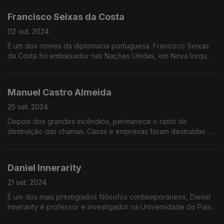
na Grande Entrevista com Vitor Gonçalves
Francisco Seixas da Costa
02 out. 2024
É um dos nomes da diplomacia portuguesa. Francisco Seixas
da Costa foi embaixador nas Nações Unidas, em Nova Iorque,
esteve na OSCE, no Brasil e na Unesco.
Manuel Castro Almeida
25 set. 2024
Depois dos grandes incêndios, permanece o rasto de
destruição das chamas. Casas e empresas foram destruídas. É
tempo de fazer contas. A questão urgente agora é perceber
como é que o poder político vai apoiar as vítimas?
Daniel Innerarity
21 set. 2024
É um dos mais prestigiados filósofos contemporâneos, Daniel
Innerarity é professor e investigador na Universidade do País
Basco, e tem a cátedra de Inteligência Artificial e Democracia