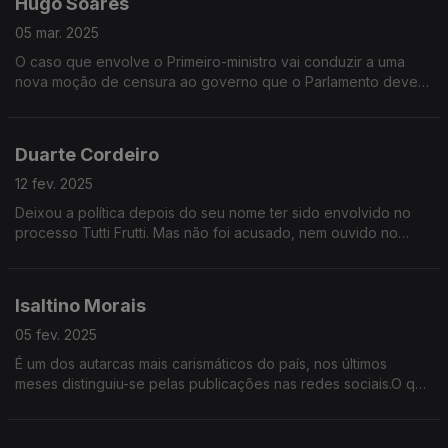
Hugo Soares
05 mar. 2025
O caso que envolve o Primeiro-ministro vai conduzir a uma
nova moção de censura ao governo que o Parlamento deverá
chumbar. Mas a situação política permanece instável.
Duarte Cordeiro
12 fev. 2025
Deixou a política depois do seu nome ter sido envolvido no
processo Tutti Frutti. Mas não foi acusado, nem ouvido no
caso. Agora Duarte Cordeiro considera-se "finalmente livre" e
quebra o silêncio na Grande Entrevista
Isaltino Morais
05 fev. 2025
É um dos autarcas mais carismáticos do país, nos últimos
meses distinguiu-se pelas publicações nas redes sociais.O que
pensa da nova lei dos solos, das políticas de habitação,a
segurança a integração dos bairros sociais