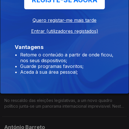
REGISTE-SE AGORA
04 jun. 2025
As eleições de 18 de maio tornaram o Chega o segundo
partido no Parlamento. É um crescimento notável de um partido
Quero registar-me mais tarde
que há apenas 6 anos passou de um para 60 deputados. O
que vai fazer com esta força obtida nas urnas?
Entrar (utilizadores registados)
José Luís Carneiro
Vantagens
28 mai. 2025
Retome o conteúdo a partir de onde ficou,
Os resultados eleitorais do PS provocaram a demissão do líder
nos seus dispositivos;
do partido e a abertura de uma corrida a liderança. José Luís
Guarde programas favoritos;
Carneiro foi o primeiro a apresentar-se e deverá ser o
Aceda à sua área pessoal;
sucessor de Pedro Nuno Santos
Joaquim Miranda Sarmento
21 mai. 2025
No rescaldo das eleições legislativas, a um novo quadro
político junta-se um panorama internacional imprevisivel. Neste
contexto, qual vai ser o rumo da governação AD?
António Barreto