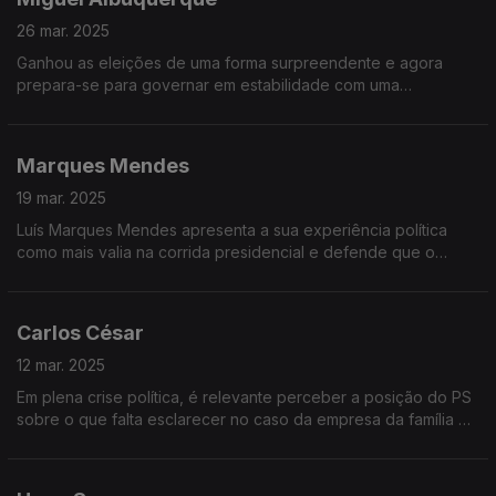
26 mar. 2025
Ganhou as eleições de uma forma surpreendente e agora
prepara-se para governar em estabilidade com uma
coligação, em princípio com o CDS. Miguel Albuquerque
reforça a sua posição no poder
Marques Mendes
19 mar. 2025
Luís Marques Mendes apresenta a sua experiência política
como mais valia na corrida presidencial e defende que o
papel do Presidente é fazer pontes entre os diferentes
quadrantes políticos
Carlos César
12 mar. 2025
Em plena crise política, é relevante perceber a posição do PS
sobre o que falta esclarecer no caso da empresa da família do
Primeiro-ministro e qual será a estratégia do PS em caso de
novas eleições