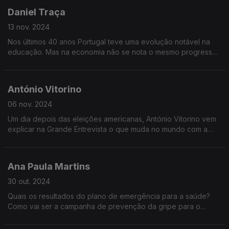
Daniel Traça
13 nov. 2024
Nos últimos 40 anos Portugal teve uma evolução notável na
educação. Mas na economia não se nota o mesmo progresso.
Porque é que Portugal não tira partido do talento que
consegue criar?
António Vitorino
06 nov. 2024
Um dia depois das eleições americanas, António Vitorino vem
explicar na Grande Entrevista o que muda no mundo com a
escolha de um novo Presidente dos Estados Unidos
Ana Paula Martins
30 out. 2024
Quais os resultados do plano de emergência para a saúde?
Como vai ser a campanha de prevenção da gripe para o
Inverno? O que vai mudar na organização da saúde em
Portugal? Qual o papel do SNS e do setor privado?