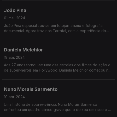
poder dos deputados, a relação com o governo e o estado
da política e do país.
João Pina
01 mai. 2024
João Pina especializou-se em fotojornalismo e fotografia
documental. Agora traz-nos Tarrafal, com a experiência do
avô preso no campo de concentração para oposicionistas em
Cabo Verde. Formado em Nova Iorque, tem visto as suas fotos
publicadas nos mais prestigiados jornais do mundo.
Daniela Melchior
18 abr. 2024
Aos 27 anos tornou-se uma das estrelas dos filmes de ação e
de super-heróis em Hollywood. Daniela Melchior começou nas
novelas mas rapidamente saltou para uma surpreendente
carreira internacional. Agora acabou de estrear Road House
ao lado de Jake Gillenhaal.
Nuno Morais Sarmento
10 abr. 2024
Uma história de sobrevivência. Nuno Morais Sarmento
enfrentou um quadro clínico grave que o deixou em risco e o
afastou da política. Conseguiu ultrapassar o que parecia difícil