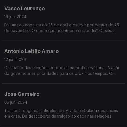
alternativa à esquerda.
Vasco Lourenço
19 jun. 2024
Foi um protagonista do 25 de abril e esteve por dentro do 25
de novembro. O que é que aconteceu nesse dia? O país
esteve a beira da guerra civil? Quem estava de cada lado da
barricada?
António Leitão Amaro
12 jun. 2024
O impacto das eleições europeias na política nacional. A ação
do governo e as prioridades para os próximos tempos. O
diálogo e o confronto político à esquerda e à direita.
José Gameiro
05 jun. 2024
Traições, enganos, infidelidade. A vida atribulada dos casais
em crise. Da descoberta da traição ao caos nas relações.