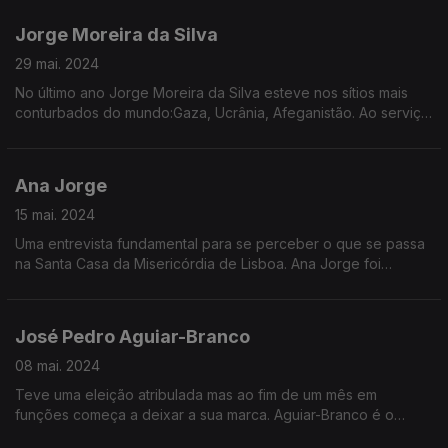
Jorge Moreira da Silva
29 mai. 2024
No último ano Jorge Moreira da Silva esteve nos sítios mais
conturbados do mundo:Gaza, Ucrânia, Afeganistão. Ao serviço
das Nações Unidas testemunhou a destruição,o sofrimento e
os desafios que se colocam à sobrevivência
Ana Jorge
15 mai. 2024
Uma entrevista fundamental para se perceber o que se passa
na Santa Casa da Misericórdia de Lisboa. Ana Jorge foi
afastada pelo governo, acusada de negligência e
incapacidade na gestão da instituição. Mas a provedora
recusa as críticas e está empenhada em mostrar que foi vítima
José Pedro Aguiar-Branco
de saneamento político.
08 mai. 2024
Teve uma eleição atribulada mas ao fim de um mês em
funções começa a deixar a sua marca. Aguiar-Branco é o
Presidente da Assembleia da República. A sua visão sobre o