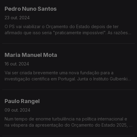
Pedro Nuno Santos
23 out. 2024
O PS vai viabilizar o Orçamento do Estado depois de ter
afirmado que isso seria "praticamente impossível". As razões
da decisão, o futuro papel do PS na oposição e a avaliação
dos primeiros seis meses do governo da AD
Maria Manuel Mota
16 out. 2024
Vai ser criada brevemente uma nova fundação para a
investigação científica em Portugal. Junta o Instituto Gulbenkian
de Ciência e o Instituto de Medicina Molecular.
Paulo Rangel
09 out. 2024
Num tempo de enorme turbulência na política internacional e
na véspera da apresentação do Orçamento do Estado 2025, o
Ministro de Estado e dos Negócios Estrageiros, Paulo Rangel,