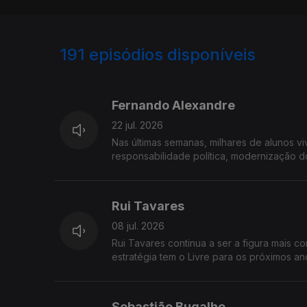
191
episódios disponíveis
919711
892467
876329
Fernando Alexandre
22 jul. 2026
Nas últimas semanas, milhares de alunos vi
responsabilidade política, modernização d
Alexandre, vai responder na Grande Entrev
Rui Tavares
08 jul. 2026
Rui Tavares continua a ser a figura mais
estratégia tem o Livre para os próximos a
fragmentado? Rui Tavares está hoje na Gra
Sebastião Bugalho