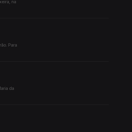
xeira, na
rão. Para