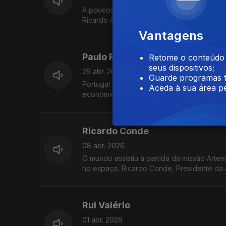
A poucos dias da apresentação em Lisboa 
Ricardo Araújo Pereira vem à Grande Entre
Vantagens
Paulo Rangel
Retome o conteúdo a
seus dispositivos;
29 abr. 2026
Guarde programas f
Portugal e a Guerra no Mundo. O que mudou
Aceda à sua área pe
económicos e políticos da guerra. O Minis
Entrevista com Vítor Gonçalves.
Ricardo Conde
08 abr. 2026
O mundo assistiu à partida da missão Artemi
no espaço. Ricardo Conde, Presidente da 
sobre este extraordinário desenvolvimento 
Rui Valério
01 abr. 2026