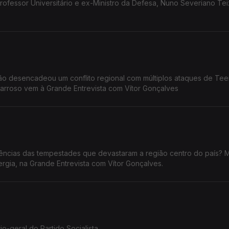
rofessor Universitário e ex-Ministro da Defesa, Nuno Severiano Tei
rão desencadeou um conflito regional com múltiplos ataques de Tee
Barroso vem à Grande Entrevista com Vítor Gonçalves
ias das tempestades que devastaram a região centro do país? Maria da
ergia, na Grande Entrevista com Vítor Gonçalves.
o-geral do Partido Socialista