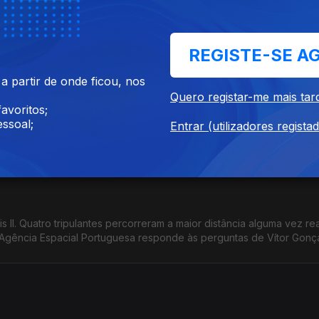
do espetáculo de stand-up "Verificando se você é humano", o hum
vista com Vítor Gonçalves
REGISTE-SE A
 partir de onde ficou, nos
Quero registar-me mais tar
avoritos;
 com o ataque ao Irão. A posição de Portugal no conflito. Os impa
ssoal;
Entrar (utilizadores regista
tro de Estado e dos Negócios Estrangeiros, Paulo Rangel, na Grand
s II. Quatro tripulantes percorreram a maior distância alguma vez re
Agência Espacial Portuguesa responde às perguntas de Vítor Gonç
científico.