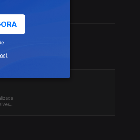
orista
GORA
de
ctos
dos)
e
alizada
alves