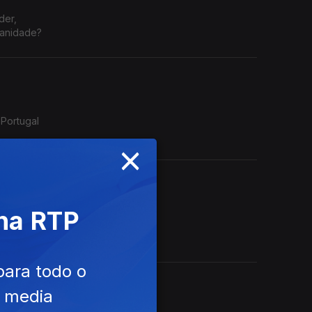
der,
manidade?
 Portugal
×
 na RTP
nça e a
evista
para todo o
e media