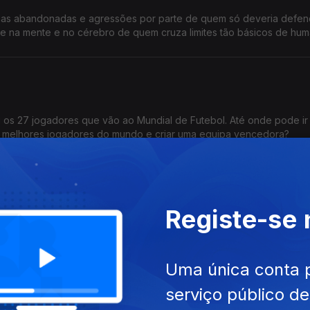
nças abandonadas e agressões por parte de quem só deveria defen
ece na mente e no cérebro de quem cruza limites tão básicos de hu
 os 27 jogadores que vão ao Mundial de Futebol. Até onde pode ir
s melhores jogadores do mundo e criar uma equipa vencedora?
Registe-se
argo do Rato; a preparação para o período dos incêndios; a segura
sta ao Ministro da Administração Interna, Luís Neves, na Grande Entr
Uma única conta 
serviço público d