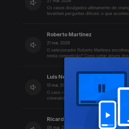
27 mai. 2026
Os casos divulgados ultimamente de cria
levantam perguntas difíceis: o que acont
Roberto Martinez
21 mai. 2026
O selecionador Roberto Martinez escolheu
nesta competição? Como juntar alguns do
Luís Neves
13 mai. 2026
O caso chocante dos polícias detidos no L
criminalidade no país. Temas para a entrevi
com Vitor Gonçalves.
Ricardo Araújo Pereira
06 mai. 2026