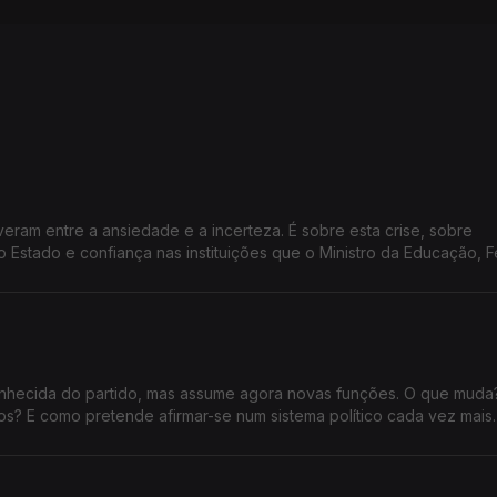
veram entre a ansiedade e a incerteza. É sobre esta crise, sobre
o Estado e confiança nas instituições que o Ministro da Educação, 
ista com Vítor Gonçalves
 conhecida do partido, mas assume agora novas funções. O que mud
nos? E como pretende afirmar-se num sistema político cada vez mais
nde Entrevista.