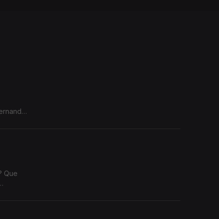
Fernando
a? Que