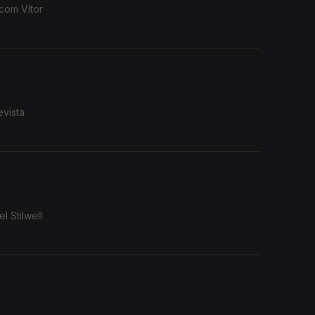
 com Vítor
evista
 Stilwell