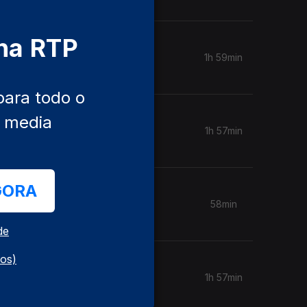
 na RTP
1h 59min
para todo o
e media
1h 57min
GORA
58min
de
dos)
1h 57min