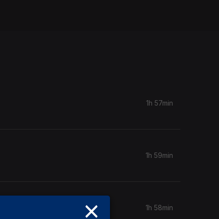
1h 57min
1h 59min
×
1h 58min