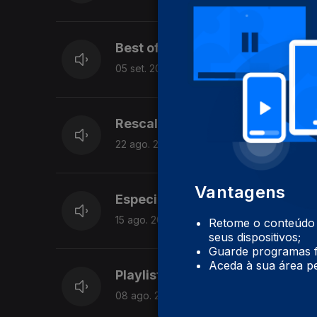
Best of Zona J I
05 set. 2015
Rescaldo do Bons Sons 2015
22 ago. 2015
Vantagens
Especial Bons Sons 2015
15 ago. 2015
Retome o conteúdo a
seus dispositivos;
Guarde programas f
Aceda à sua área pe
Playlist de Verão II
08 ago. 2015