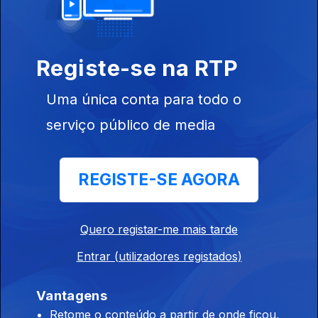
Conversa com PZ e showcase ao vivo com Rita
Braga
28 mar. 2015
Registe-se na RTP
Uma única conta para todo o
Showcases ao vivo com Souq e com We Trust
serviço público de media
21 mar. 2015
REGISTE-SE AGORA
Showcase ao vivo com Jimmy P
28 fev. 2015
Quero registar-me mais tarde
Entrar (utilizadores registados)
Showcase ao vivo com Blind Zero
21 fev. 2015
Vantagens
Retome o conteúdo a partir de onde ficou,