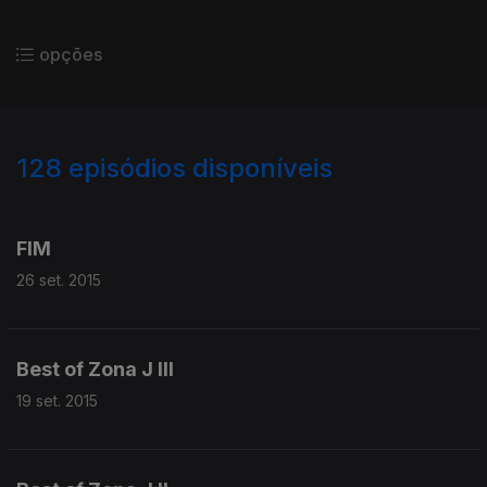
opções
128
episódios disponíveis
200523
191167
178607
168087
161789
FIM
26 set. 2015
Best of Zona J III
19 set. 2015