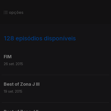
opções
128
episódios disponíveis
200523
191167
178607
168087
161789
FIM
26 set. 2015
Best of Zona J III
19 set. 2015