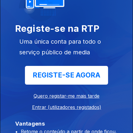
Conversa com PZ e showcase ao vivo com Rita
Braga
28 mar. 2015
Registe-se na RTP
Uma única conta para todo o
Showcases ao vivo com Souq e com We Trust
serviço público de media
21 mar. 2015
REGISTE-SE AGORA
Showcase ao vivo com Jimmy P
28 fev. 2015
Quero registar-me mais tarde
Entrar (utilizadores registados)
Showcase ao vivo com Blind Zero
21 fev. 2015
Vantagens
Retome o conteúdo a partir de onde ficou,