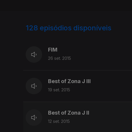
128
episódios disponíveis
200523
191167
FIM
26 set. 2015
Best of Zona J III
19 set. 2015
Best of Zona J II
12 set. 2015