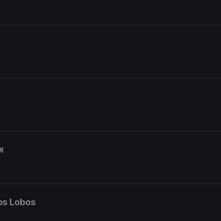
x
os Lobos