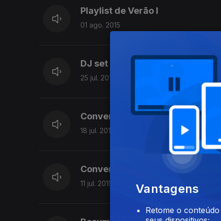
Playlist de Verão I
01 ago. 2015
DJ set de Xinobi no 21.º Super 
25 jul. 2015
Conversa com Country Playgroun
18 jul. 2015
Conversa com Benjamim e bandas
11 jul. 2015
Vantagens
Retome o conteúdo a
seus dispositivos;