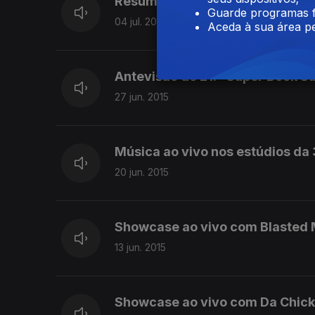
Resumo da final do Concurso N
Guarde programas f
04 jul. 2015
Aceda à sua área pe
Antevisão do 21.º Super Bock S
27 jun. 2015
Música ao vivo nos estúdios da 
20 jun. 2015
Showcase ao vivo com Blasted
13 jun. 2015
Showcase ao vivo com Da Chick