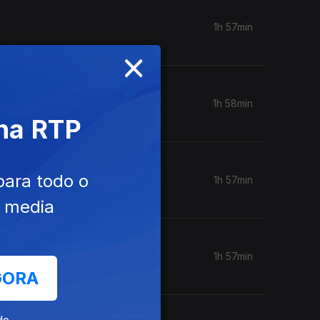
1h 57min
×
1h 58min
 na RTP
para todo o
1h 57min
e media
1h 57min
GORA
de