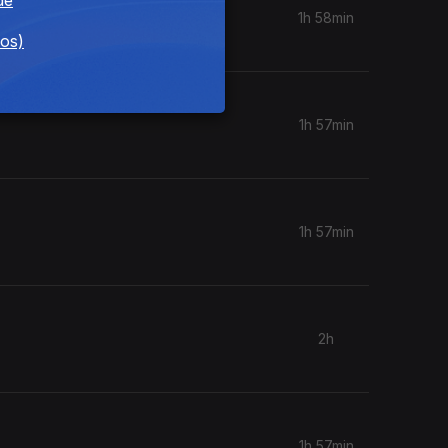
1h 58min
dos)
1h 57min
1h 57min
2h
1h 57min