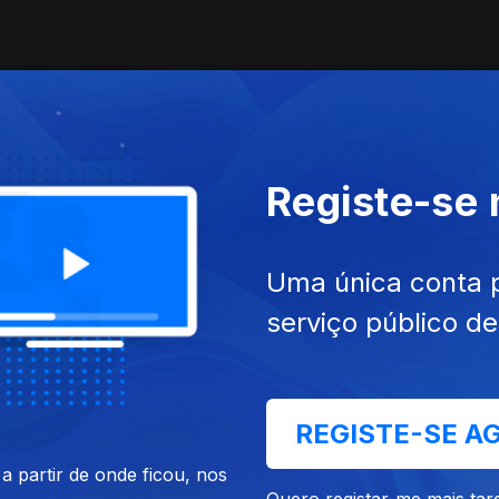
Bock Super Rock
Registe-se
d e roteiro do 21.º Super Bock Super Rock
Uma única conta 
serviço público d
 nacionais nos festivais de Verão
REGISTE-SE A
 partir de onde ficou, nos
Quero registar-me mais tar