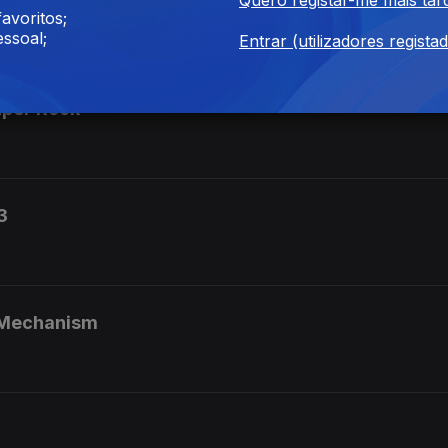
acional de Bandas Antena 3
avoritos;
ssoal;
Entrar (utilizadores regista
uper Rock
3
 Mechanism