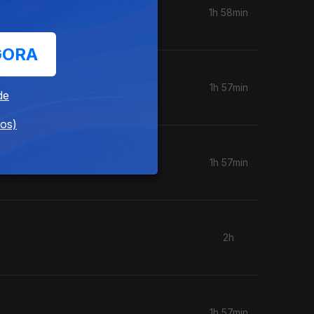
1h 58min
GORA
1h 57min
de
dos)
1h 57min
2h
1h 57min