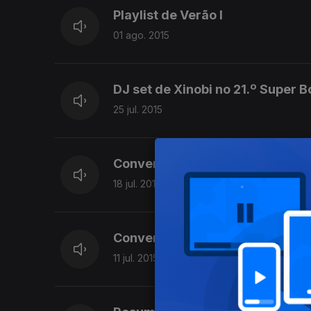
Playlist de Verão I
01 ago. 2015
DJ set de Xinobi no 21.º Super 
25 jul. 2015
Conversa com Country Playgroun
18 jul. 2015
Conversa com Benjamim e bandas
11 jul. 2015