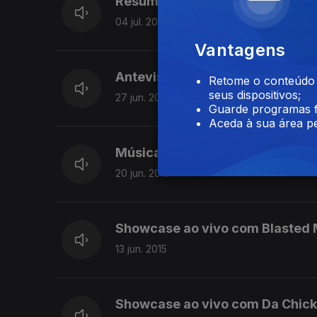
Resumo da final do Concurso N
04 jul. 2015
Vantagens
Antevisão do 21.º Super Bock S
Retome o conteúdo a
seus dispositivos;
27 jun. 2015
Guarde programas f
Aceda à sua área pe
Música ao vivo nos estúdios da 
20 jun. 2015
Showcase ao vivo com Blasted
13 jun. 2015
Showcase ao vivo com Da Chick