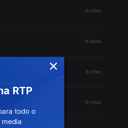
1h 57min
1h 58min
×
1h 57min
 na RTP
1h 57min
para todo o
e media