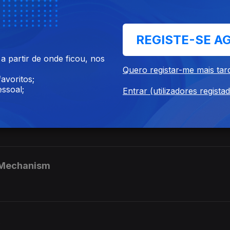
acional de Bandas Antena 3
REGISTE-SE A
uper Rock
 partir de onde ficou, nos
Quero registar-me mais tar
avoritos;
ssoal;
Entrar (utilizadores regista
3
 Mechanism