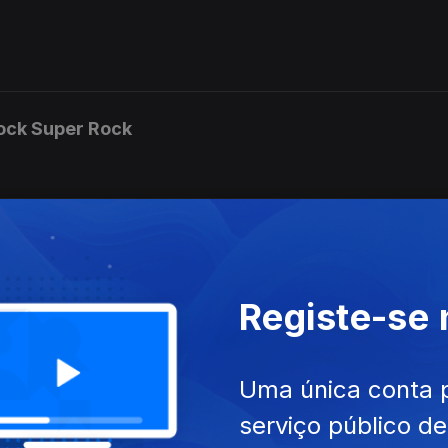
Bock Super Rock
d e roteiro do 21.º Super Bock Super Rock
Registe-se
 nacionais nos festivais de Verão
Uma única conta 
serviço público d