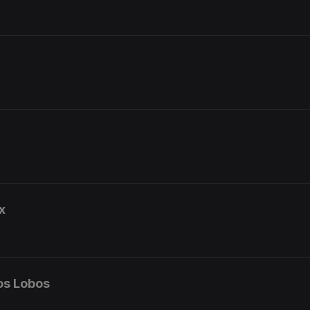
x
os Lobos