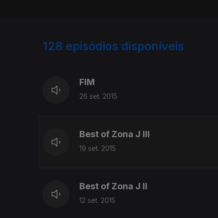
128
episódios disponíveis
200523
191167
178607
FIM
26 set. 2015
Best of Zona J III
19 set. 2015
Best of Zona J II
12 set. 2015