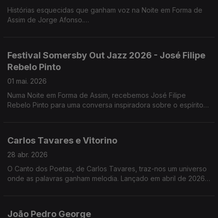
Histórias esquecidas que ganham voz na Noite em Forma de
Assim de Jorge Afonso.
"Damas", de Cláudia Alves, revisita o papel das enfermeiras
portuguesas na Primeira Guerra Mundial .
Festival Somersby Out Jazz 2026 - José Filipe
Rebelo Pinto
01 mai. 2026
Numa Noite em Forma de Assim, recebemos José Filipe
Rebelo Pinto para uma conversa inspiradora sobre o espírito
do Festival Somersby Out Jazz 2026. Se perdeu a conversa,
ainda vai a tempo de entrar no ritmo.
Carlos Tavares e Vitorino
28 abr. 2026
O Canto dos Poetas, de Carlos Tavares, traz-nos um universo
onde as palavras ganham melodia. Lançado em abril de 2026,
este trabalho mergulha na poesia cantada com temas como
“Litoral” e “Sabíamos do Mar”.
João Pedro George