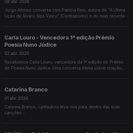
08 abr. 2026
Jorge Afonso conversa com Patrícia Reis, autora de "A Última
Lição de Álvaro Siza Vieira" (Contraponto) e do mais recente
romance "O Lugar da Incerteza" (Companhia das Letras).
Carla Louro - Vencedora 1ª edição Prémio
Poesia Nuno Júdice
02 abr. 2026
Recebemos Carla Louro, vencedora da 1ª edição do Prémio
de Poesia Nuno Júdice. Uma conversa íntima sobre criação,
linguagem e o lugar da poesia nos dias de hoje.
Catarina Branco
01 abr. 2026
Catarina Branco, cantautora leva-nos para dentro das suas
canções.
Na Noite em Forma de Assim, a música acontece sem pressa —
crua, próxima e verdadeira.
Um encontro onde cada verso respira e cada silêncio também