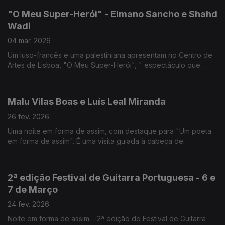
"O Meu Super-Herói" - Elmano Sancho e Shahd
Wadi
04 mar. 2026
Um luso-francês e uma palestiniana apresentam no Centro de
Artes de Lisboa, "O Meu Super-Herói", " espectáculo que
cruza teatro e poesia, história pessoal e memória colectiva”.
Malu Vilas Boas e Luís Leal Miranda
26 fev. 2026
Uma noite em forma de assim, com destaque para "Um poeta
em forma de assim". É uma visita guiada à cabeça de
Alexandre O'Neill que Malu Vilas Boas apresenta no Teatro
Carlos Alberto, Porto, de 5 a 8 de Março.
2ª edição Festival de Guitarra Portuguesa - 6 e
7 de Março
24 fev. 2026
Noite em forma de assim… 2ª edição do Festival de Guitarra