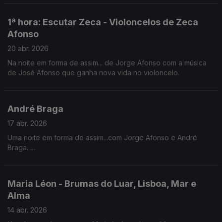
1ª hora: Escutar Zeca - Violoncelos de Zeca
Afonso
20 abr. 2026
Na noite em forma de assim... de Jorge Afonso com a música
de José Afonso que ganha nova vida no violoncelo.
André Braga
17 abr. 2026
Uma noite em forma de assim...com Jorge Afonso e André
Braga.
Em destaque, “Sem Perdão - nada é tão letal como a sede de
vingança”, um mergulho nos limites da justiça, da dor e das
escolhas que ficam para sempre.
Maria Léon - Brumas do Luar, Lisboa, Mar e
Alma
14 abr. 2026