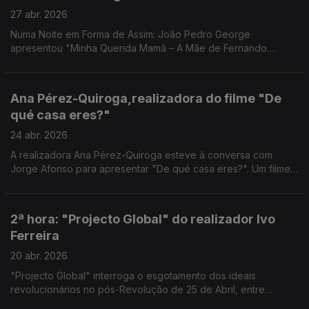
27 abr. 2026
Numa Noite em Forma de Assim: João Pedro George
apresentou "Minha Querida Mamã – A Mãe de Fernando
Pessoa". Uma nova leitura sobre Fernando Pessoa.
Ana Pérez-Quiroga,realizadora do filme "De
qué casa eres?"
24 abr. 2026
A realizadora Ana Pérez-Quiroga esteve à conversa com
Jorge Afonso para apresentar "De qué casa eres?". Um filme
sobre memória, identidade e pertença - uma conversa à
medida de uma noite em forma de assim.
2ª hora: "Projecto Global" do realizador Ivo
Ferreira
20 abr. 2026
"Projecto Global" interroga o esgotamento dos ideais
revolucionários no pós-Revolução de 25 de Abril, entre
fragmentação política e violência.