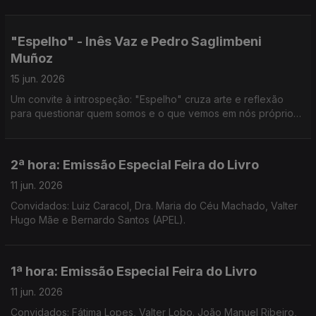
transbordar para o domínio da música em mais Uma Noite em
Forma de Assim... com Jorge Afonso.
"Espelho" - Inês Vaz e Pedro Saglimbeni
Muñoz
15 jun. 2026
Um convite à introspeção: "Espelho" cruza arte e reflexão
para questionar quem somos e o que vemos em nós próprios.
Noite em Forma de Assim... com Jorge Afonso.
2ª hora: Emissão Especial Feira do Livro
11 jun. 2026
Convidados: Luiz Caracol, Dra. Maria do Céu Machado, Valter
Hugo Mãe e Bernardo Santos (APEL).
1ª hora: Emissão Especial Feira do Livro
11 jun. 2026
Convidados: Fátima Lopes, Valter Lobo. João Manuel Ribeiro,