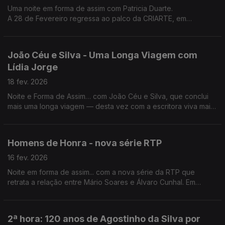
Uma noite em forma de assim com Patricia Duarte.
A 28 de Fevereiro regressa ao palco da CRIARTE, em
Carcavelos.
João Céu e Silva - Uma Longa Viagem com
Lídia Jorge
18 fev. 2026
Noite e Forma de Assim… com João Céu e Silva, que conclui
mais uma longa viagem — desta vez com a escritora viva mais
importante da literatura portuguesa: Uma Longa Viagem com
Lídia Jorge.
Homens de Honra - nova série RTP
16 fev. 2026
Noite em forma de assim... com a nova série da RTP que
retrata a relação entre Mário Soares e Álvaro Cunhal. Em
estúdio o realizador Sérgio Graciano e os actores Tonan Quito
e Alexandre Carvalho.
2ª hora: 120 anos de Agostinho da Silva por