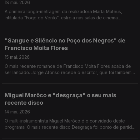
18 mai. 2026
A primeira longa-metragem da realizadora Marta Mateus,
intitulada “Fogo do Vento”, estreia nas salas de cinema
portuguesas no próximo dia 21 de maio.
"Sangue e Silêncio no Poço dos Negros" de
Francisco Moita Flores
15 mai. 2026
O mais recente romance de Francisco Moita Flores acaba de
ser lançado. Jorge Afonso recebe o escritor, que foi também
inspetor da Polícia Judiciária, investigador e autarca, entre
outras funções.
Miguel Marôco e "desgraça" o seu mais
recente disco
14 mai. 2026
O multi-instrumentista Miguel Marôco é o convidado deste
programa. O mais recente disco Desgraça foi ponto de partida
para uma boa conversa.