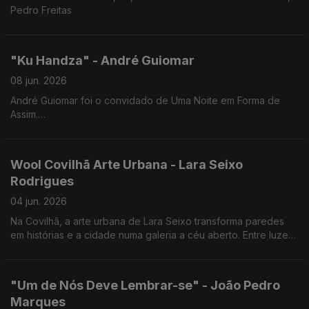
Pedro Freitas
"Ku Handza" - André Guiomar
08 jun. 2026
André Guiomar foi o convidado de Uma Noite em Forma de
Assim.
Uma conversa sobre cinema e sobre "Ku Handza", a sua mais
recente longa-metragem, que estreia a 25 de junho nas salas
de cinema.
Wool Covilhã Arte Urbana - Lara Seixo
Rodrigues
04 jun. 2026
Na Covilhã, a arte urbana de Lara Seixo transforma paredes
em histórias e a cidade numa galeria a céu aberto. Entre luzes,
cores e emoções, cada obra convida a olhar a cidade de uma
forma diferente.
"Um de Nós Deve Lembrar-se" - João Pedro
Marques