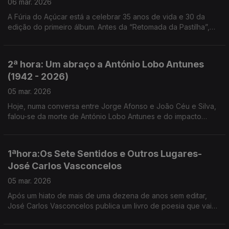
06 mar. 2026
A Fúria do Açúcar está a celebrar 35 anos de vida e 30 da
edição do primeiro álbum. Antes da “Retomada da Pastilha”,
João Melo e Ruca Rebordão estiveram em mais Uma noite em
forma de assim... com Jorge Afonso.
2ª hora: Um abraço a António Lobo Antunes
(1942 - 2026)
05 mar. 2026
Hoje, numa conversa entre Jorge Afonso e João Céu e Silva,
falou-se da morte de António Lobo Antunes e do impacto
profundo que deixa na literatura portuguesa.
1ªhora:Os Sete Sentidos e Outros Lugares-
José Carlos Vasconcelos
05 mar. 2026
Após um hiato de mais de uma dezena de anos sem editar,
José Carlos Vasconcelos publica um livro de poesia que vai
surpreender os leitores - “Os Sete Sentidos e Outros Lugares”
.