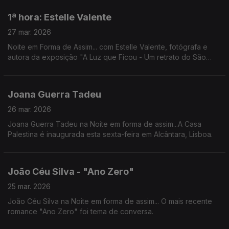
horas, no Centro Cultural da Malaposta.
1ª hora: Estelle Valente
27 mar. 2026
Noite em Forma de Assim... com Estelle Valente, fotógrafa e
autora da exposição "A Luz que Ficou - Um retrato do São
Luiz".
https://www.teatrosaoluiz.pt/espetaculo/a-luz-que-ficou/
Joana Guerra Tadeu
26 mar. 2026
Joana Guerra Tadeu na Noite em forma de assim...A Casa
Palestina é inaugurada esta sexta-feira em Alcântara, Lisboa.
João Céu Silva - "Ano Zero"
25 mar. 2026
João Céu Silva na Noite em forma de assim... O mais recente
romance "Ano Zero" foi tema de conversa.