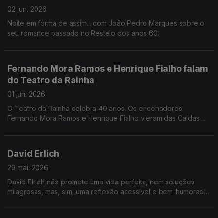
02 jun. 2026
Noite em forma de assim... com João Pedro Marques sobre o
seu romance passado no Restelo dos anos 60.
Fernando Mora Ramos e Henrique Fialho falam
do Teatro da Rainha
01 jun. 2026
O Teatro da Rainha celebra 40 anos. Os encenadores
Fernando Mora Ramos e Henrique Fialho vieram das Caldas da
Rainha para conversar com Jorge Afonso.
David Erlich
29 mai. 2026
David Elrich não promete uma vida perfeita, nem soluções
milagrosas, mas, sim, uma reflexão acessível e bem-humorada
sobre quem somos e como podemos viver com mais lucidez e
mais humanidade.