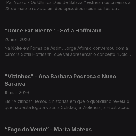
“Pai Nosso - Os Últimos Dias de Salazar” estreia nos cinemas a
28 de maio e revisita um dos episódios mais insólitos da
história portuguesa... Noite em forma de assim com Jorge
Afonso.
“Dolce Far Niente” - Sofia Hoffmann
20 mai. 2026
Na Noite em Forma de Assim, Jorge Afonso conversou com a
cantora Sofia Hoffmann, que vai apresentar o concerto “Dolce
Far Niente” no Cinema São Jorge, no próximo dia 27 de maio
de 2026, às 21h30.
"Vizinhos" - Ana Bárbara Pedrosa e Nuno
Saraiva
19 mai. 2026
Em "Vizinhos", temos 4 histórias em que o quotidiano revela o
que não está logo à vista: a Solidão, a Violência, a Frustração,
a Necessidade de Pertença, Noite em forma de assim... com
Jorge Afonso.
“Fogo do Vento” - Marta Mateus