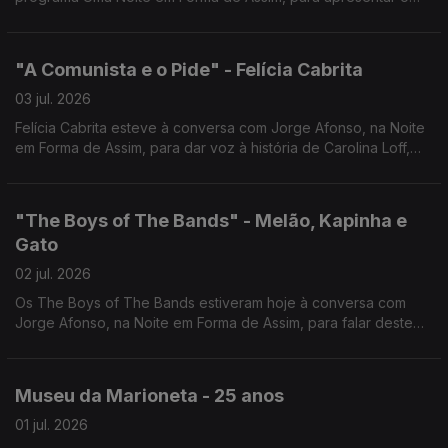
seu mais recente trabalho.
"A Comunista e o Pide" - Felícia Cabrita
03 jul. 2026
Felícia Cabrita esteve à conversa com Jorge Afonso, na Noite
em Forma de Assim, para dar voz à história de Carolina Loff,
símbolo da resistência à ditadura.
"The Boys of The Bands" - Melão, Kapinha e
Gato
02 jul. 2026
Os The Boys of The Bands estiveram hoje à conversa com
Jorge Afonso, na Noite em Forma de Assim, para falar deste
novo projeto e do tema "Até ao Fim".
Museu da Marioneta - 25 anos
01 jul. 2026