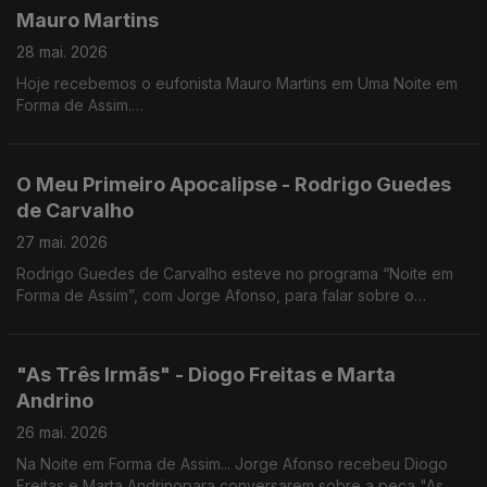
Mauro Martins
28 mai. 2026
Hoje recebemos o eufonista Mauro Martins em Uma Noite em
Forma de Assim.
Uma conversa entre música, percurso e inspiração, com um
dos grandes nomes do eufónio em Portugal.
O Meu Primeiro Apocalipse - Rodrigo Guedes
de Carvalho
27 mai. 2026
Rodrigo Guedes de Carvalho esteve no programa “Noite em
Forma de Assim”, com Jorge Afonso, para falar sobre o
romance O Meu Primeiro Apocalipse. O livro foi lançado pela
Publicações Dom Quixote em 2026.
"As Três Irmãs" - Diogo Freitas e Marta
Andrino
26 mai. 2026
Na Noite em Forma de Assim... Jorge Afonso recebeu Diogo
Freitas e Marta Andrinopara conversarem sobre a peça "As