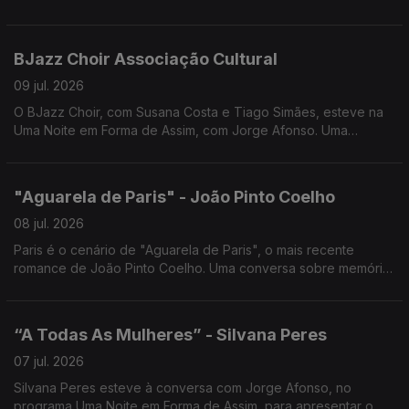
Jorge Afonso, para apresentar o Novo Álbum das Glórias.
BJazz Choir Associação Cultural
09 jul. 2026
O BJazz Choir, com Susana Costa e Tiago Simães, esteve na
Uma Noite em Forma de Assim, com Jorge Afonso. Uma
conversa sobre música, vozes e o universo coral, num
encontro cheio de talento e inspiração.
"Aguarela de Paris" - João Pinto Coelho
08 jul. 2026
Paris é o cenário de "Aguarela de Paris", o mais recente
romance de João Pinto Coelho. Uma conversa sobre memória,
amor, História e os lugares que nos transformam, em Uma Noite
em Forma de Assim... com Jorge Afonso.
“A Todas As Mulheres” - Silvana Peres
07 jul. 2026
Silvana Peres esteve à conversa com Jorge Afonso, no
programa Uma Noite em Forma de Assim, para apresentar o