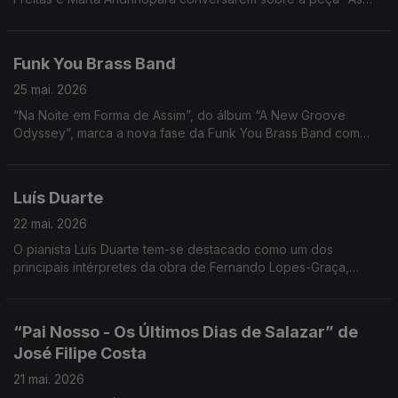
Três Irmãs".
Funk You Brass Band
25 mai. 2026
“Na Noite em Forma de Assim”, do álbum “A New Groove
Odyssey”, marca a nova fase da Funk You Brass Band com
temas originais.
Luís Duarte
22 mai. 2026
O pianista Luís Duarte tem-se destacado como um dos
principais intérpretes da obra de Fernando Lopes-Graça,
especialmente no repertório para piano solo. Noite em Forma
de Assim... com Jorge Afonso.
“Pai Nosso - Os Últimos Dias de Salazar” de
José Filipe Costa
21 mai. 2026