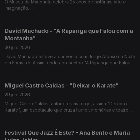
O Museu da Marioneta celebra 25 anos de histórias, arte e
imaginação.
Hoje, a diretora Ana Paula Correia esteve à conversa com
Jorge Afonso na Noite em Forma de Assim.
David Machado - "A Rapariga que Falou com a
Montanha"
30 jun. 2026
David Machado esteve à conversa com Jorge Afonso na Noite
em Forma de Assim, onde apresentou "A Rapariga que Falou
com a Montanha", o novo livro que encerra a Trilogia do
Furacão.
Miguel Castro Caldas - "Deixar o Karate"
29 jun. 2026
Miguel Castro Caldas, autor e dramaturgo, assina "Deixar o
Karate", um espetáculo que cruza humor, memórias e teatro.
Está em cena no São Luiz Teatro Municipal até 5 de julho.
Festival Que Jazz É Este? - Ana Bento e Maria