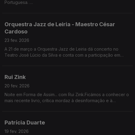
Portuguesa.
Convidados: director artístico Pedro de Castro e a guitarrista
Mafalda Lemos.
Orquestra Jazz de Leiria - Maestro César
Cardoso
23 fev. 2026
A 21 de março a Orquestra Jazz de Leiria dá concerto no
Teatro José Lúcio da Silva e conta com a participação em
palco de Paulo de Carvalho, Tatanka, Samuel Úria e Kiko
Pereira.
Rui Zink
20 fev. 2026
Noite em Forma de Assim... com Rui Zink.Ficámos a conhecer o
mais recente livro, crítica mordaz à desinformação e à
tentação da justiça popular - "Olga Salva o Mundo".
Patrícia Duarte
19 fev. 2026