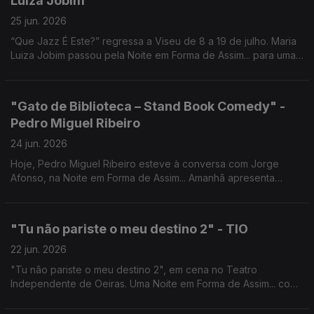
Luiza Jobim
25 jun. 2026
“Que Jazz É Este?” regressa a Viseu de 8 a 19 de julho. Maria
Luiza Jobim passou pela Noite em Forma de Assim... para uma
conversa com Jorge Afonso.
"Gato de Biblioteca – Stand Book Comedy" -
Pedro Miguel Ribeiro
24 jun. 2026
Hoje, Pedro Miguel Ribeiro esteve à conversa com Jorge
Afonso, na Noite em Forma de Assim... Amanhã apresenta
"Gato de Biblioteca - Stand Book Comedy" no Café-Teatro da
Comuna.
"Tu não pariste o meu destino 2" - TIO
22 jun. 2026
"Tu não pariste o meu destino 2", em cena no Teatro
Independente de Oeiras. Uma Noite em Forma de Assim... com
Jorge Afonso, Carlos d'Almeida Ribeiro, Regina Sampaio e
Deolinda Patrício.