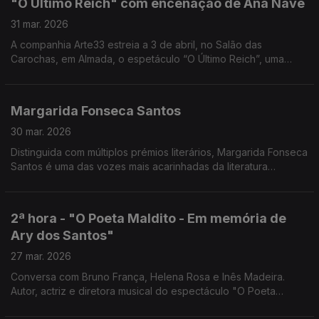
"O Último Reich" com encenação de Ana Nave
canta.
31 mar. 2026
A companhia Arte33 estreia a 3 de abril, no Salão das
Carochas, em Almada, o espetáculo “O Último Reich”, uma
adaptação a partir de Terror e Miséria no Terceiro Reich, de
Bertolt Brecht, com encenação de Ana Nave.
Margarida Fonseca Santos
30 mar. 2026
Distinguida com múltiplos prémios literários, Margarida Fonseca
Santos é uma das vozes mais acarinhadas da literatura
portuguesa contemporânea para crianças e jovens, unindo
criatividade, pedagogia e humanismo.
2ª hora - "O Poeta Maldito - Em memória de
Ary dos Santos"
27 mar. 2026
Conversa com Bruno França, Helena Rosa e Inês Madeira.
Autor, actriz e diretora musical do espectáculo "O Poeta
Maldito - Em memória de Ary dos Santos". Em cena sábado, 21