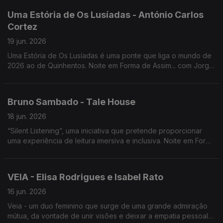
Uma Estória de Os Lusíadas - António Carlos
Cortez
19 jun. 2026
Uma Estória de Os Lusíadas é uma ponte que liga o mundo de
2026 ao de Quinhentos. Noite em Forma de Assim... com Jorge
Afonso e António Carlos Cortez.
Bruno Sambado - Tale House
18 jun. 2026
“Silent Listening”, uma iniciativa que pretende proporcionar
uma experiência de leitura imersiva e inclusiva. Noite em Forma
de Assim... com Bruno Sambado e Jorge Afonso.
VEIA - Elisa Rodrigues e Isabel Rato
16 jun. 2026
Veia - um duo feminino que surge de uma grande admiração
mútua, da vontade de unir visões e deixar a empatia pessoal