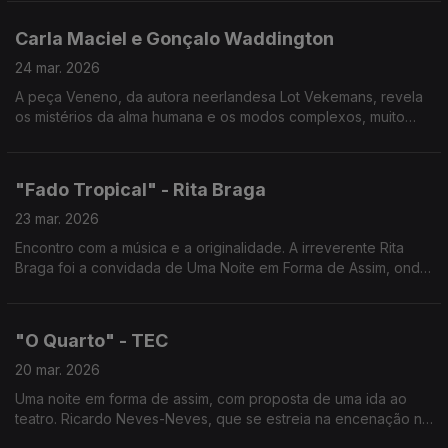
Carla Maciel e Gonçalo Waddington
24 mar. 2026
A peça Veneno, da autora neerlandesa Lot Vekemans, revela
os mistérios da alma humana e os modos complexos, muito
diversos, como cada pessoa procura manter a esperança ao
lidar com os revezes da vida.
"Fado Tropical" - Rita Braga
23 mar. 2026
Encontro com a música e a originalidade. A irreverente Rita
Braga foi a convidada de Uma Noite em Forma de Assim, onde
levou o seu inconfundível "Fado Tropical" a uma conversa
intimista cheia de canções e histórias.
"O Quarto" - TEC
20 mar. 2026
Uma noite em forma de assim, com proposta de uma ida ao
teatro. Ricardo Neves-Neves, que se estreia na encenação no
Teatro Experimental de Cascais e Miguel Graça, tradutor desta