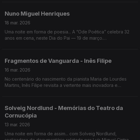
peça de Harold Pinter.
Nuno Miguel Henriques
18 mar. 2026
Uma noite em forma de poesia... A “Ode Poética” celebra 32
anos em cena, neste Dia do Pai — 19 de março.
Hoje, celebrámos com o seu criador, Nuno Miguel Henriques,
o homem com o sorriso na voz.
Fragmentos de Vanguarda - Inês Filipe
16 mar. 2026
No centenário do nascimento da pianista Maria de Lourdes
Martins, Inês Filipe revisita a vertente mais inovadora e
experimental da obra da pianista no CD-Fragmentos de
Vanguarda.
Solveig Nordlund - Memórias do Teatro da
Cornucópia
13 mar. 2026
Uma noite em forma de assim... com Solveig Nordlund,
realizadora do documentário relatado por Luís Miguel Cintra e