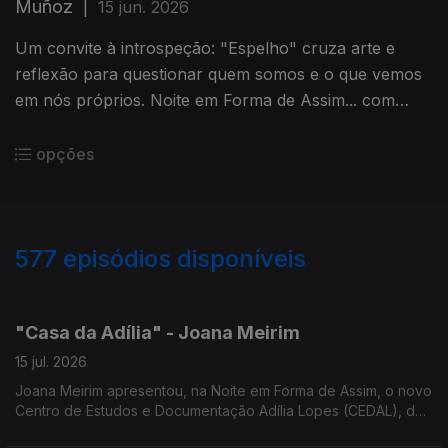
Muñoz
|
15 jun. 2026
Um convite à introspeção: "Espelho" cruza arte e
reflexão para questionar quem somos e o que vemos
em nós próprios. Noite em Forma de Assim... com
Jorge Afonso.
opções
577
episódios disponíveis
939573
933787
929546
923776
918522
913392
908736
901090
"Casa da Adília" - Joana Meirim
15 jul. 2026
Joana Meirim apresentou, na Noite em Forma de Assim, o novo
Centro de Estudos e Documentação Adília Lopes (CEDAL), da
NOVA FCSH, dedicado à obra da poetisa.