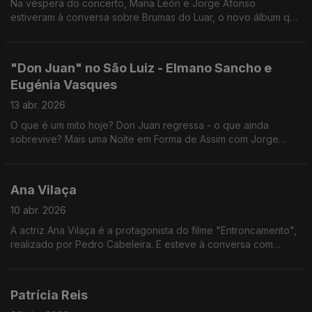
Na véspera do concerto, Maria León e Jorge Afonso
estiveram à conversa sobre Brumas do Luar, o novo álbum que
Maria apresenta ao vivo amanhã, 15 de abril, às 21h30, no
Coliseu dos Recreios.
"Don Juan" no São Luiz - Elmano Sancho e
Eugénia Vasques
13 abr. 2026
O que é um mito hoje? Don Juan regressa - o que ainda
sobrevive? Mais uma Noite em Forma de Assim com Jorge
Afonso, Elmano Sancho e Eugénia Vasques.
Ana Vilaça
10 abr. 2026
A actriz Ana Vilaça é a protagonista do filme "Entroncamento",
realizado por Pedro Cabeleira. E esteve à conversa com
Jorge Afonso sobre essa experiência.
Patrícia Reis