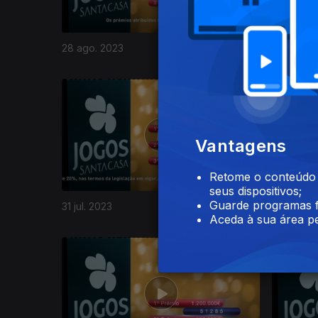
28 ago. 2023
21 ago. 2
704151
Vantagens
Retome o conteúdo a
seus dispositivos;
Guarde programas f
31 jul. 2023
24 jul. 20
Aceda à sua área pe