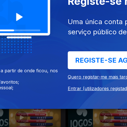
Registe-se
023
14 ago. 2023
Uma única conta 
serviço público d
REGISTE-SE A
 partir de onde ficou, nos
Quero registar-me mais tar
avoritos;
23
17 jul. 2023
ssoal;
Entrar (utilizadores regista