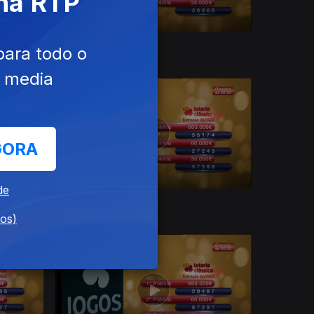
 na RTP
07 ago. 2023
para todo o
e media
GORA
de
10 jul. 2023
dos)