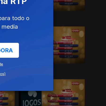
 na RTP
07 ago. 2023
para todo o
e media
GORA
de
10 jul. 2023
dos)