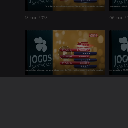
13 mar. 2023
06 mar. 2
666266
13 fev. 2023
06 fev. 2