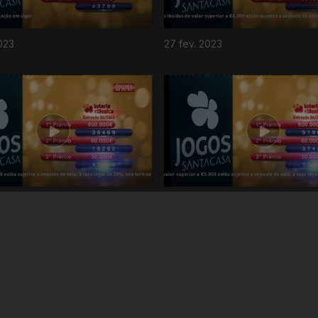
023
27 fev. 2023
023
23 jan. 2023
Instale a aplicação
RTP Play