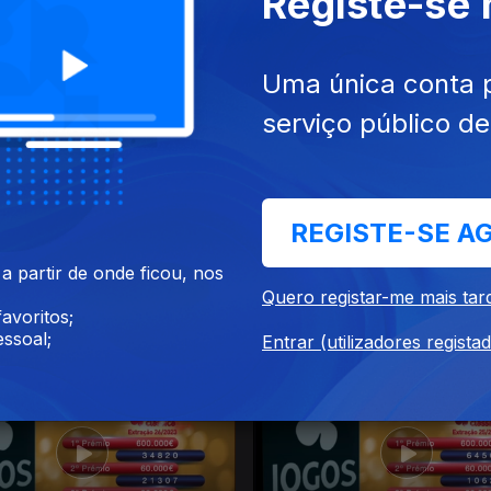
Registe-se
023
14 ago. 2023
Uma única conta 
serviço público d
REGISTE-SE A
 partir de onde ficou, nos
Quero registar-me mais tar
avoritos;
23
17 jul. 2023
ssoal;
Entrar (utilizadores regista