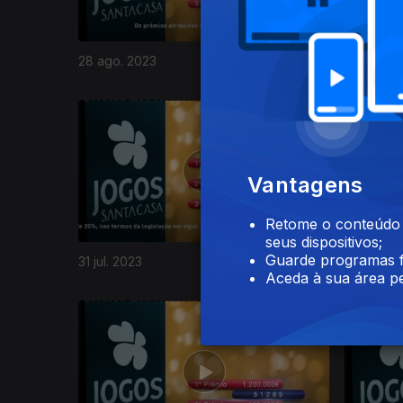
28 ago. 2023
21 ago. 2
704151
Vantagens
Retome o conteúdo a
seus dispositivos;
Guarde programas f
31 jul. 2023
24 jul. 20
Aceda à sua área pe