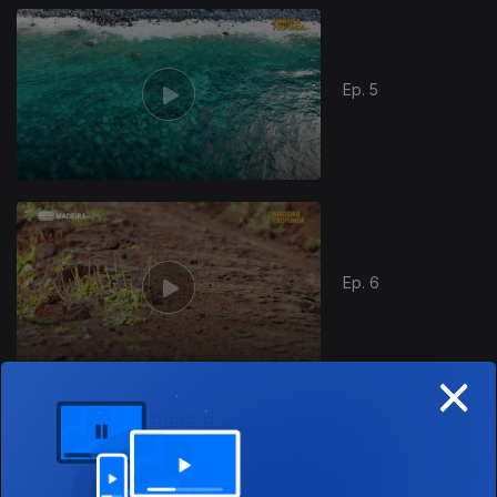
Ep. 5
Ep. 6
×
Ep. 7