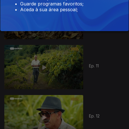
Guarde programas favoritos;
Aceda à sua área pessoal;
Ep. 10
878038
Ep. 11
Ep. 12