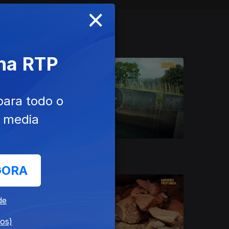
×
 na RTP
para todo o
e media
Ep. 4
GORA
de
dos)