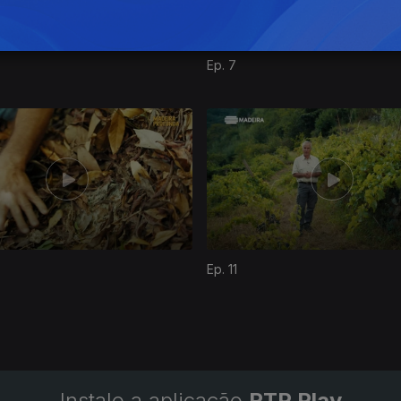
Ep. 7
Ep. 11
Instale a aplicação
RTP Play