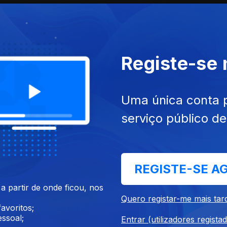
Registe-se
Uma única conta 
serviço público d
Ep. 3
REGISTE-SE A
 partir de onde ficou, nos
Quero registar-me mais tar
avoritos;
ssoal;
Entrar (utilizadores regista