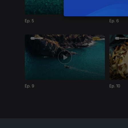
Ep. 5
Ep. 6
878038
Ep. 9
Ep. 10