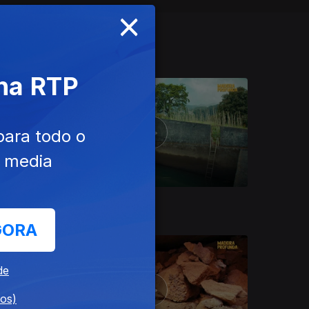
×
 na RTP
para todo o
e media
Ep. 4
GORA
de
dos)