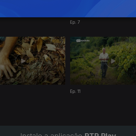
Ep. 7
Ep. 11
Instale a aplicação
RTP Play