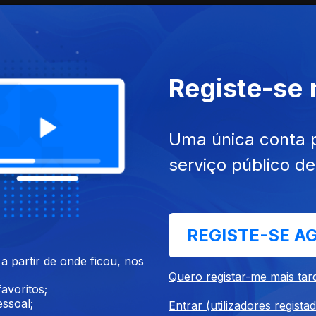
Registe-se
Uma única conta 
serviço público d
Ep. 3
REGISTE-SE A
 partir de onde ficou, nos
Quero registar-me mais tar
avoritos;
ssoal;
Entrar (utilizadores regista