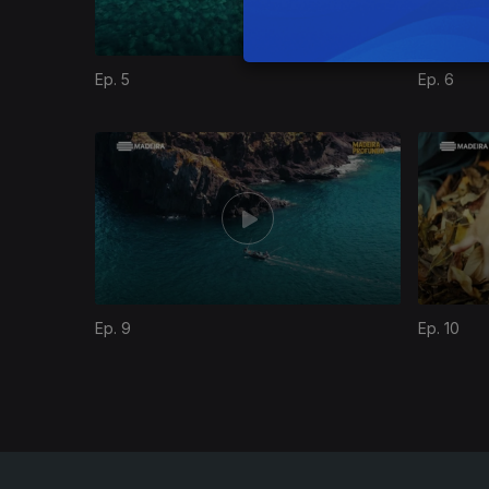
Ep. 5
Ep. 6
878038
Ep. 9
Ep. 10