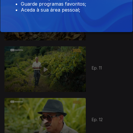
Guarde programas favoritos;
Aceda à sua área pessoal;
Ep. 10
878038
Ep. 11
Ep. 12