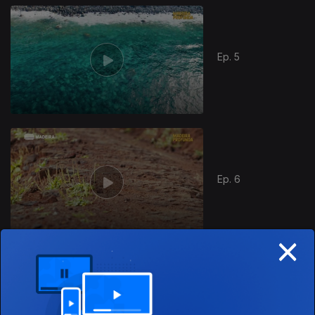
Ep. 5
Ep. 6
×
Ep. 7