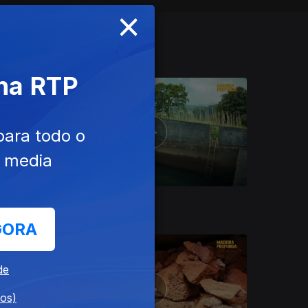
×
 na RTP
para todo o
e media
Ep. 4
GORA
de
dos)