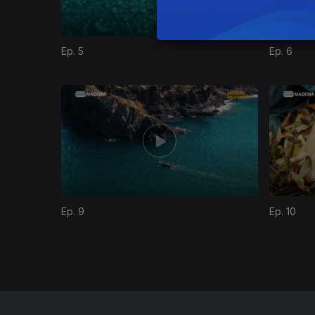
Ep. 5
Ep. 6
878038
Ep. 9
Ep. 10