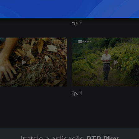
Ep. 7
Ep. 11
Instale a aplicação
RTP Play