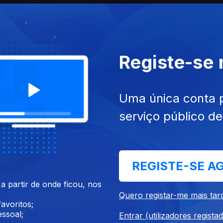
Registe-se
Uma única conta 
serviço público d
Ep. 3
REGISTE-SE A
 partir de onde ficou, nos
Quero registar-me mais tar
avoritos;
ssoal;
Entrar (utilizadores regista